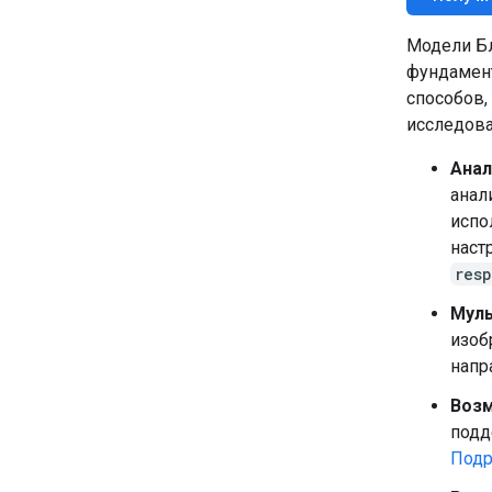
Модели Б
фундамент
способов,
исследова
Анал
анал
испо
наст
res
Мул
изоб
напр
Возм
подд
Подр