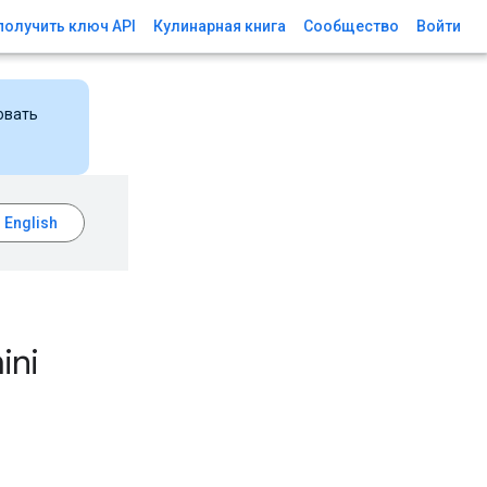
получить ключ API
Кулинарная книга
Сообщество
Войти
овать
ini