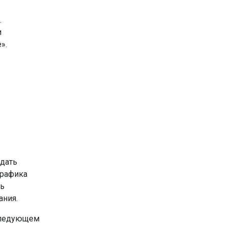
.
и
».
дать
трафика
ть
ания.
 следующем