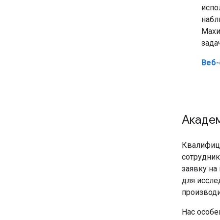
испо
набл
Махи
зада
Веб-
Академ
Квалифици
сотрудник
заявку на
для иссле
производи
Нас особе