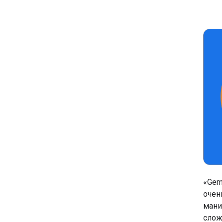
«Gem
очен
мани
слож