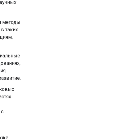
научных
м методы
 в таких
кциям,
циальные
ованиях,
ия,
развитие.
ыковых
астях
 с
акже