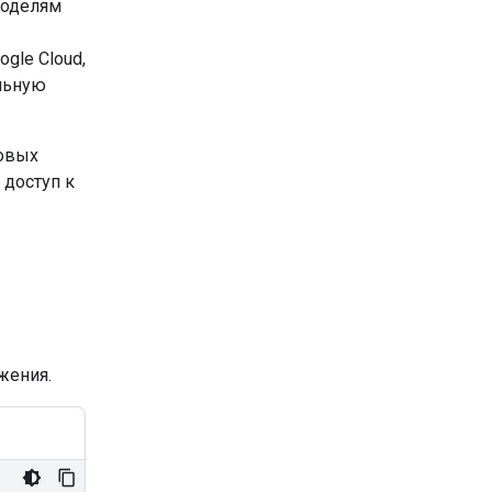
моделям
gle Cloud,
ельную
овых
 доступ к
жения.