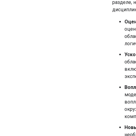
разделе, 
дисциплин
Оцен
оцен
обла
логи
Уско
обла
вклю
эксп
Вопл
моде
вопл
окру
комп
Нов
необ