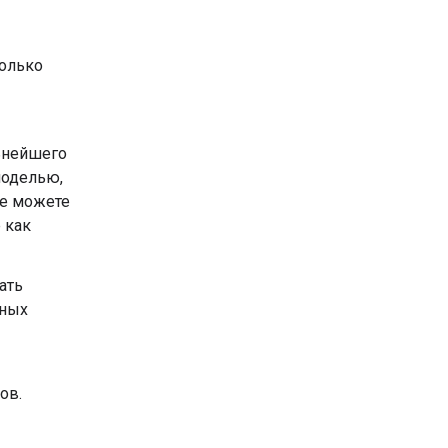
колько
ьнейшего
моделью,
же можете
 как
ать
сных
ов.