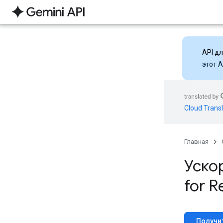
API д
этот 
Cloud Transl
Главная
Уско
for R
Получит