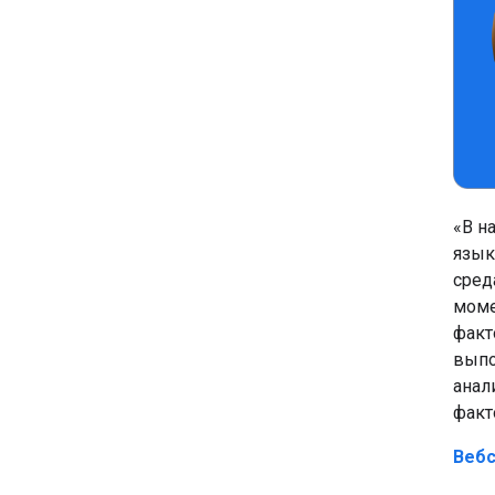
«В н
язык
сред
моме
факт
выпо
анал
факт
Вебс