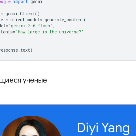
oogle
import
genai
=
genai
.
Client
()
se
=
client
.
models
.
generate_content
(
del
=
"gemini-3.6-flash"
,
ntents
=
"How large is the universe?"
,
response
.
text
)
щиеся ученые