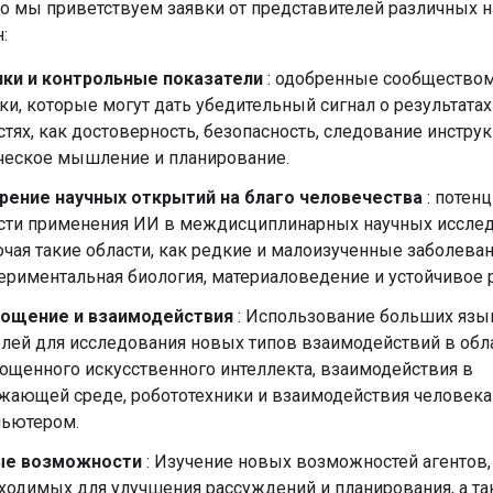
но мы приветствуем заявки от представителей различных 
:
ки и контрольные показатели
: одобренные сообщество
ки, которые могут дать убедительный сигнал о результатах
стях, как достоверность, безопасность, следование инстру
ческое мышление и планирование.
рение научных открытий на благо человечества
: потен
сти применения ИИ в междисциплинарных научных исслед
чая такие области, как редкие и малоизученные заболеван
ериментальная биология, материаловедение и устойчивое 
ощение и взаимодействия
: Использование больших яз
лей для исследования новых типов взаимодействий в обл
ощенного искусственного интеллекта, взаимодействия в
жающей среде, робототехники и взаимодействия человека
ьютером.
ые возможности
: Изучение новых возможностей агентов,
ходимых для улучшения рассуждений и планирования, а т