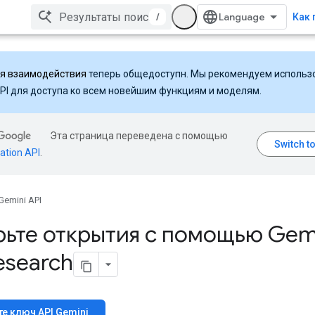
/
Как 
ля взаимодействия
теперь общедоступн. Мы рекомендуем использ
API для доступа ко всем новейшим функциям и моделям.
Эта страница переведена с помощью
ation API
.
Gemini API
рьте открытия с помощью Gem
esearch
е ключ API Gemini