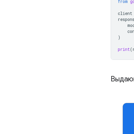
from
g
client
respon
mo
co
)
print
(
Выдаю