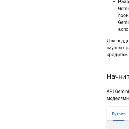
Разв
Gemi
прои
Gemi
вспо
Для подд
научных р
кредитам 
Начнит
API Gemin
моделями 
Python