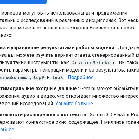
лизнецов могут быть использованы для продвижения
альных исследований в различных дисциплинах. Вот нес
 как вы можете использовать модели Близнецов в своих
ниях:
из и управление результатами работы модели
: Для дал
иза вы можете изучить вариант ответа, сгенерированный 
льзуя такие инструменты, как
CitationMetadata
. Вы так
роить параметры генерации модели и ее результатов, такие
ponseSchema
,
topP
и
topK
.
Подробнее
.
ьтимодальные входные данные
: Gemini может обрабатыв
ражения, аудио и видео, что открывает множество интере
авлений исследований.
Узнайте больше
.
ожности расширенного контекста
: Gemini 3.0 Flash и Pro
ерживают контекстное окно, содержащее 1 миллион токен
обнее
.