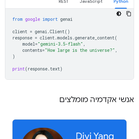
REST
JavaScript
Python
from
google
import
genai
client
=
genai
.
Client
()
response
=
client
.
models
.
generate_content
(
model
=
"gemini-3.5-flash"
,
contents
=
"How large is the universe?"
,
)
print
(
response
.
text
)
אנשי אקדמיה מומלצים