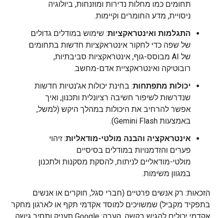
תחומים כמו מחלות נדירות ומוזנחות, ביולוגיה
ניסויית, מדע החומרים וקיימות.
התגלמות ואינטראקציות
: שימוש במודלים גדולים
של שפה כדי לחקור אינטראקציות חדשות בתחומים
של AI מבוסס-גוף, אינטראקציות סביבתיות,
רובוטיקה ואינטראקציית אדם-מחשב.
יכולות מתפתחות
: בחינת יכולות אג'נטיות חדשות
שנדרשות לשיפור חשיבה רציונלית ותכנון, ואיך
אפשר להרחיב את היכולות במהלך היקש (למשל,
באמצעות Gemini Flash).
אינטראקציה והבנה מולטי-מודאליות
: זיהוי
פערים והזדמנויות במודלים בסיסיים
מולטי-מודאליים לניתוח, להסקת מסקנות ולתכנון
במגוון משימות.
הזכאות: רק אנשים פרטיים (חברי סגל, חוקרים או אנשים
בתפקיד מקביל) שמשויכים למוסד אקדמי תקף או לארגון מחקר
אקדמי יכולים להגיש בקשה. הערה: Google תעניק ותסיר גישה