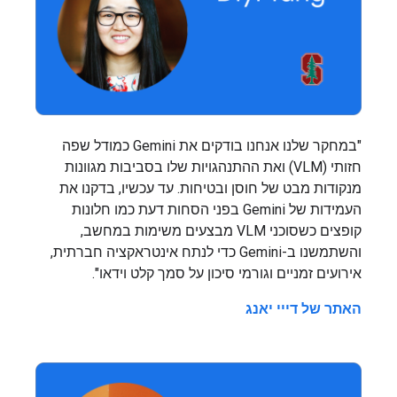
"במחקר שלנו אנחנו בודקים את Gemini כמודל שפה
חזותי (VLM) ואת ההתנהגויות שלו בסביבות מגוונות
מנקודות מבט של חוסן ובטיחות. עד עכשיו, בדקנו את
העמידות של Gemini בפני הסחות דעת כמו חלונות
קופצים כשסוכני VLM מבצעים משימות במחשב,
והשתמשנו ב-Gemini כדי לנתח אינטראקציה חברתית,
אירועים זמניים וגורמי סיכון על סמך קלט וידאו".
האתר של דייי יאנג