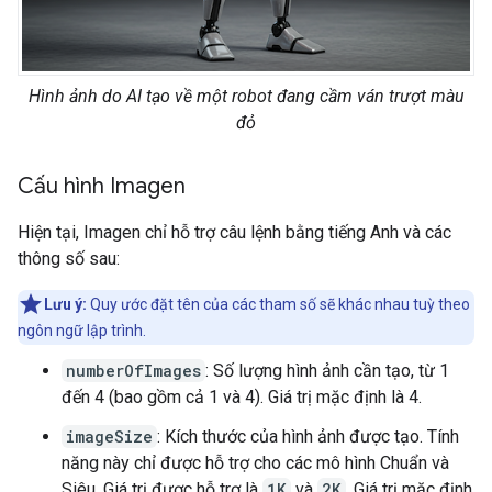
Hình ảnh do AI tạo về một robot đang cầm ván trượt màu
đỏ
Cấu hình Imagen
Hiện tại, Imagen chỉ hỗ trợ câu lệnh bằng tiếng Anh và các
thông số sau:
Lưu ý:
Quy ước đặt tên của các tham số sẽ khác nhau tuỳ theo
ngôn ngữ lập trình.
numberOfImages
: Số lượng hình ảnh cần tạo, từ 1
đến 4 (bao gồm cả 1 và 4). Giá trị mặc định là 4.
imageSize
: Kích thước của hình ảnh được tạo. Tính
năng này chỉ được hỗ trợ cho các mô hình Chuẩn và
Siêu. Giá trị được hỗ trợ là
1K
và
2K
. Giá trị mặc định