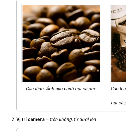
Câu lệnh: Ảnh
cận cảnh
hạt cà phê
Câu lệnh
hạt cà ph
Vị trí camera
–
trên không, từ dưới lên