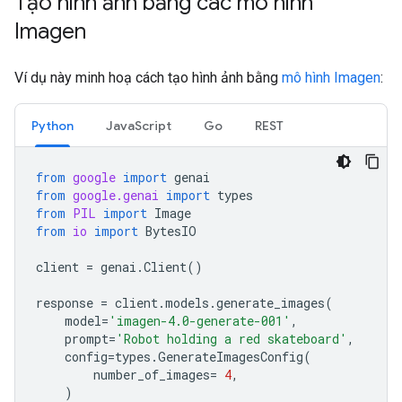
Tạo hình ảnh bằng các mô hình
Imagen
Ví dụ này minh hoạ cách tạo hình ảnh bằng
mô hình Imagen
:
Python
JavaScript
Go
REST
from
google
import
genai
from
google.genai
import
types
from
PIL
import
Image
from
io
import
BytesIO
client
=
genai
.
Client
()
response
=
client
.
models
.
generate_images
(
model
=
'imagen-4.0-generate-001'
,
prompt
=
'Robot holding a red skateboard'
,
config
=
types
.
GenerateImagesConfig
(
number_of_images
=
4
,
)