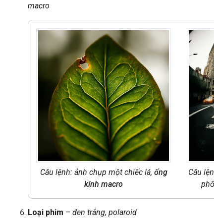
macro
Câu lệnh: ảnh chụp một chiếc lá,
ống
Câu lệnh:
kính macro
phố N
Loại phim
–
đen trắng, polaroid