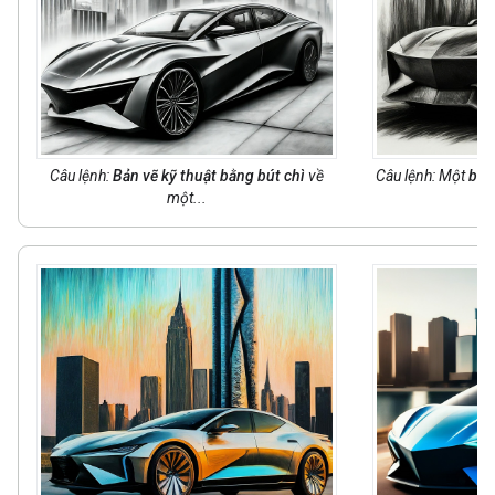
Câu lệnh:
Bản vẽ kỹ thuật bằng bút chì
về
Câu lệnh: Một
bức
một...