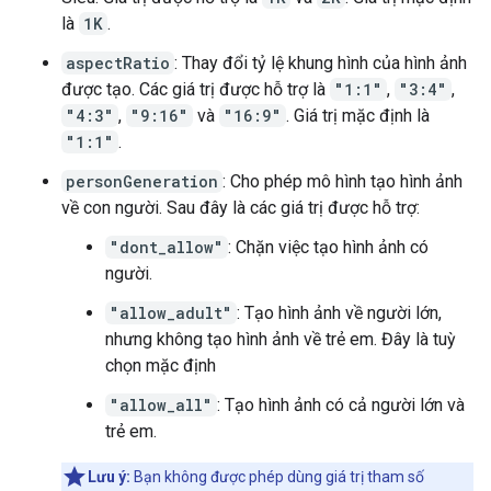
là
1K
.
aspectRatio
: Thay đổi tỷ lệ khung hình của hình ảnh
được tạo. Các giá trị được hỗ trợ là
"1:1"
,
"3:4"
,
"4:3"
,
"9:16"
và
"16:9"
. Giá trị mặc định là
"1:1"
.
personGeneration
: Cho phép mô hình tạo hình ảnh
về con người. Sau đây là các giá trị được hỗ trợ:
"dont_allow"
: Chặn việc tạo hình ảnh có
người.
"allow_adult"
: Tạo hình ảnh về người lớn,
nhưng không tạo hình ảnh về trẻ em. Đây là tuỳ
chọn mặc định
"allow_all"
: Tạo hình ảnh có cả người lớn và
trẻ em.
Lưu ý:
Bạn không được phép dùng giá trị tham số