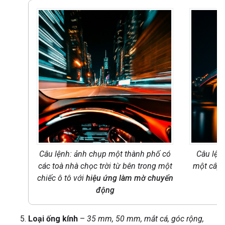
Câu lệnh: ảnh chụp một thành phố có
Câu lện
các toà nhà chọc trời từ bên trong một
một cây 
chiếc ô tô với
hiệu ứng làm mờ chuyển
động
Loại ống kính
–
35 mm, 50 mm, mắt cá, góc rộng,