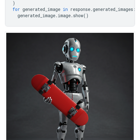
)
for
generated_image
in
response
.
generated_images
:
generated_image
.
image
.
show
()