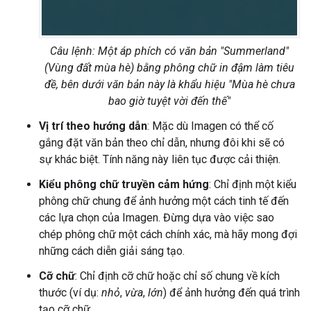
Câu lệnh: Một áp phích có văn bản "Summerland"
(Vùng đất mùa hè) bằng phông chữ in đậm làm tiêu
đề, bên dưới văn bản này là khẩu hiệu "Mùa hè chưa
bao giờ tuyệt vời đến thế"
Vị trí theo hướng dẫn
: Mặc dù Imagen có thể cố
gắng đặt văn bản theo chỉ dẫn, nhưng đôi khi sẽ có
sự khác biệt. Tính năng này liên tục được cải thiện.
Kiểu phông chữ truyền cảm hứng
: Chỉ định một kiểu
phông chữ chung để ảnh hưởng một cách tinh tế đến
các lựa chọn của Imagen. Đừng dựa vào việc sao
chép phông chữ một cách chính xác, mà hãy mong đợi
những cách diễn giải sáng tạo.
Cỡ chữ
: Chỉ định cỡ chữ hoặc chỉ số chung về kích
thước (ví dụ:
nhỏ
,
vừa
,
lớn
) để ảnh hưởng đến quá trình
tạo cỡ chữ.