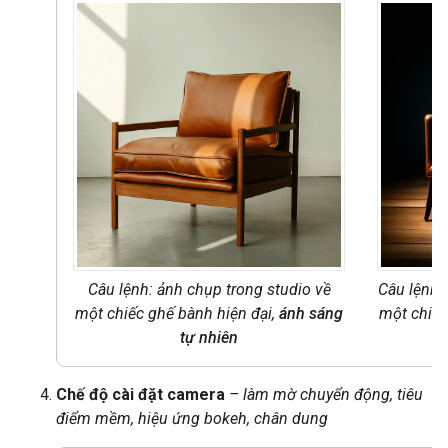
Câu lệnh: ảnh chụp trong studio về
Câu lệnh:
một chiếc ghế bành hiện đại,
ánh sáng
một chiếc
tự nhiên
Chế độ cài đặt camera
– làm mờ chuyển động, tiêu
điểm mềm, hiệu ứng bokeh, chân dung