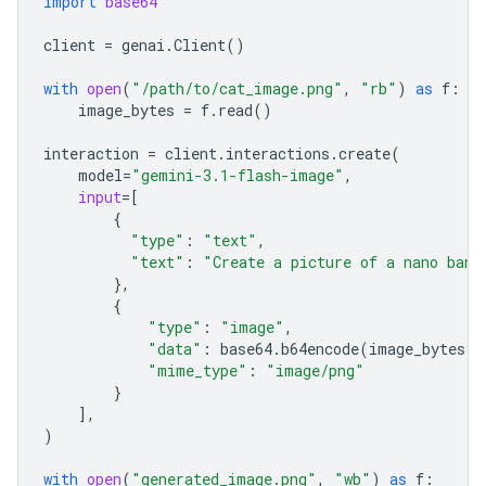
import
base64
client
=
genai
.
Client
()
with
open
(
"/path/to/cat_image.png"
,
"rb"
)
as
f
:
image_bytes
=
f
.
read
()
interaction
=
client
.
interactions
.
create
(
model
=
"gemini-3.1-flash-image"
,
input
=
[
{
"type"
:
"text"
,
"text"
:
"Create a picture of a nano bana
},
{
"type"
:
"image"
,
"data"
:
base64
.
b64encode
(
image_bytes
)
.
"mime_type"
:
"image/png"
}
],
)
with
open
(
"generated_image.png"
,
"wb"
)
as
f
: