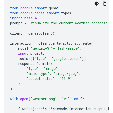
from
google
import
genai
from
google.genai
import
types
import
base64
prompt
=
"Visualize the current weather forecast f
client
=
genai
.
Client
()
interaction
=
client
.
interactions
.
create
(
model
=
"gemini-3.1-flash-image"
,
input
=
prompt
,
tools
=
[{
"type"
:
"google_search"
}],
response_format
=
{
"type"
:
"image"
,
"mime_type"
:
"image/jpeg"
,
"aspect_ratio"
:
"16:9"
},
)
with
open
(
"weather.png"
,
"wb"
)
as
f
:
f
.
write
(
base64
.
b64decode
(
interaction
.
output_im