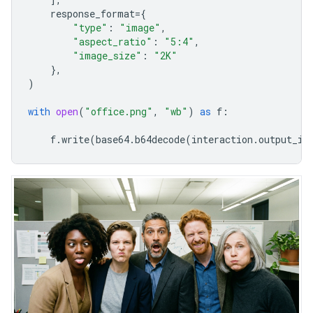
response_format
=
{
"type"
:
"image"
,
"aspect_ratio"
:
"5:4"
,
"image_size"
:
"2K"
},
)
with
open
(
"office.png"
,
"wb"
)
as
f
:
f
.
write
(
base64
.
b64decode
(
interaction
.
output_im