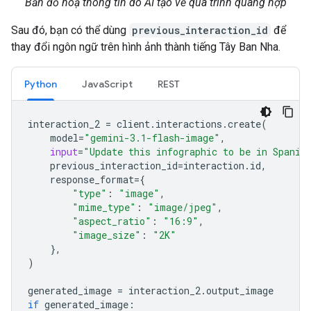
Bản đồ hoạ thông tin do AI tạo về quá trình quang hợp
Sau đó, bạn có thể dùng
previous_interaction_id
để
thay đổi ngôn ngữ trên hình ảnh thành tiếng Tây Ban Nha.
Python
JavaScript
REST
interaction_2
=
client
.
interactions
.
create
(
model
=
"gemini-3.1-flash-image"
,
input
=
"Update this infographic to be in Spanis
previous_interaction_id
=
interaction
.
id
,
response_format
=
{
"type"
:
"image"
,
"mime_type"
:
"image/jpeg"
,
"aspect_ratio"
:
"16:9"
,
"image_size"
:
"2K"
},
)
generated_image
=
interaction_2
.
output_image
if
generated_image
: