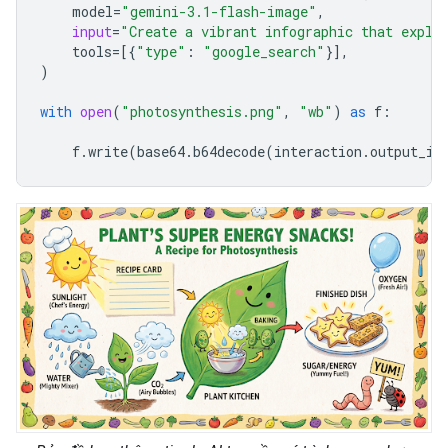
model
=
"gemini-3.1-flash-image"
,
input
=
"Create a vibrant infographic that expla
tools
=
[{
"type"
:
"google_search"
}],
)
with
open
(
"photosynthesis.png"
,
"wb"
)
as
f
:
f
.
write
(
base64
.
b64decode
(
interaction
.
output_im