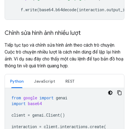
f
.
write
(
base64
.
b64decode
(
interaction
.
output_im
Chỉnh sửa hình ảnh nhiều lượt
Tiếp tục tạo và chỉnh sửa hình ảnh theo cách trò chuyện.
Cuộc trò chuyện nhiều lượt là cách nên dùng để lặp lại hình
ảnh. Ví dụ sau đây cho thấy một câu lệnh để tạo bản đồ hoạ
thông tin về quá trình quang hợp.
Python
JavaScript
REST
from
google
import
genai
import
base64
client
=
genai
.
Client
()
interaction
=
client
.
interactions
.
create
(