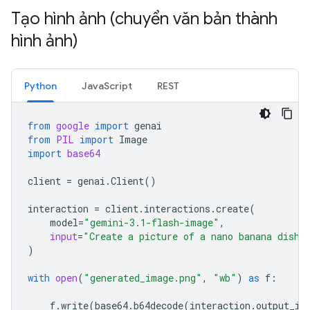
Tạo hình ảnh (chuyển văn bản thành
hình ảnh)
Python
JavaScript
REST
from
google
import
genai
from
PIL
import
Image
import
base64
client
=
genai
.
Client
()
interaction
=
client
.
interactions
.
create
(
model
=
"gemini-3.1-flash-image"
,
input
=
"Create a picture of a nano banana dish 
)
with
open
(
"generated_image.png"
,
"wb"
)
as
f
:
f
.
write
(
base64
.
b64decode
(
interaction
.
output_im