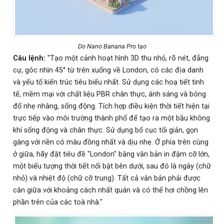
Do Nano Banana Pro tạo
Câu lệnh:
"Tạo một cảnh hoạt hình 3D thu nhỏ, rõ nét, đẳng
cự, góc nhìn 45° từ trên xuống về London, có các địa danh
và yếu tố kiến trúc tiêu biểu nhất. Sử dụng các hoạ tiết tinh
tế, mềm mại với chất liệu PBR chân thực, ánh sáng và bóng
đổ nhẹ nhàng, sống động. Tích hợp điều kiện thời tiết hiện tại
trực tiếp vào môi trường thành phố để tạo ra một bầu không
khí sống động và chân thực. Sử dụng bố cục tối giản, gọn
gàng với nền có màu đồng nhất và dịu nhẹ. Ở phía trên cùng
ở giữa, hãy đặt tiêu đề "London" bằng văn bản in đậm cỡ lớn,
một biểu tượng thời tiết nổi bật bên dưới, sau đó là ngày (chữ
nhỏ) và nhiệt độ (chữ cỡ trung). Tất cả văn bản phải được
căn giữa với khoảng cách nhất quán và có thể hơi chồng lên
phần trên của các toà nhà."