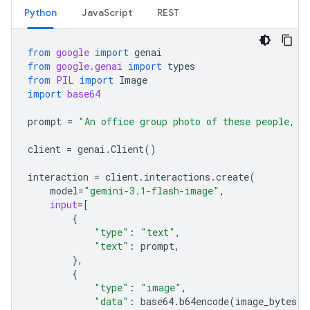
Python
JavaScript
REST
from
google
import
genai
from
google.genai
import
types
from
PIL
import
Image
import
base64
prompt
=
"An office group photo of these people, t
client
=
genai
.
Client
()
interaction
=
client
.
interactions
.
create
(
model
=
"gemini-3.1-flash-image"
,
input
=
[
{
"type"
:
"text"
,
"text"
:
prompt
,
},
{
"type"
:
"image"
,
"data"
:
base64
.
b64encode
(
image_bytes
)
.