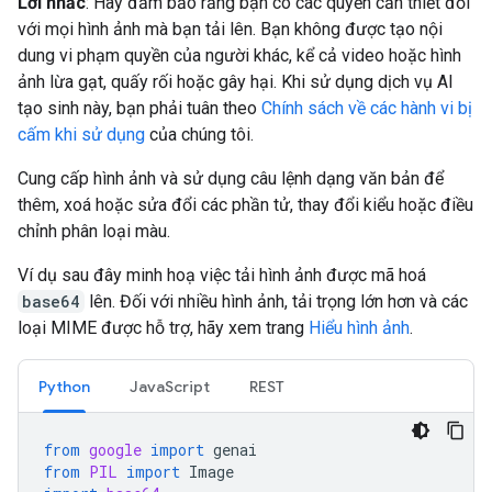
Lời nhắc
: Hãy đảm bảo rằng bạn có các quyền cần thiết đối
với mọi hình ảnh mà bạn tải lên. Bạn không được tạo nội
dung vi phạm quyền của người khác, kể cả video hoặc hình
ảnh lừa gạt, quấy rối hoặc gây hại. Khi sử dụng dịch vụ AI
tạo sinh này, bạn phải tuân theo
Chính sách về các hành vi bị
cấm khi sử dụng
của chúng tôi.
Cung cấp hình ảnh và sử dụng câu lệnh dạng văn bản để
thêm, xoá hoặc sửa đổi các phần tử, thay đổi kiểu hoặc điều
chỉnh phân loại màu.
Ví dụ sau đây minh hoạ việc tải hình ảnh được mã hoá
base64
lên. Đối với nhiều hình ảnh, tải trọng lớn hơn và các
loại MIME được hỗ trợ, hãy xem trang
Hiểu hình ảnh
.
Python
JavaScript
REST
from
google
import
genai
from
PIL
import
Image