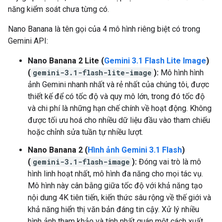
năng kiểm soát chưa từng có.
Nano Banana là tên gọi của 4 mô hình riêng biệt có trong
Gemini API:
Nano Banana 2 Lite (
Gemini 3.1 Flash Lite Image
)
(
gemini-3.1-flash-lite-image
):
Mô hình hình
ảnh Gemini nhanh nhất và rẻ nhất của chúng tôi, được
thiết kế để có tốc độ và quy mô lớn, trong đó tốc độ
và chi phí là những hạn chế chính về hoạt động. Không
được tối ưu hoá cho nhiều dữ liệu đầu vào tham chiếu
hoặc chỉnh sửa tuần tự nhiều lượt.
Nano Banana 2 (
Hình ảnh Gemini 3.1 Flash
)
(
gemini-3.1-flash-image
):
Đóng vai trò là mô
hình linh hoạt nhất, mô hình đa năng cho mọi tác vụ.
Mô hình này cân bằng giữa tốc độ với khả năng tạo
nội dung 4K tiên tiến, kiến thức sâu rộng về thế giới và
khả năng hiển thị văn bản đáng tin cậy. Xử lý nhiều
hình ảnh tham khảo và tính nhất quán một cách xuất