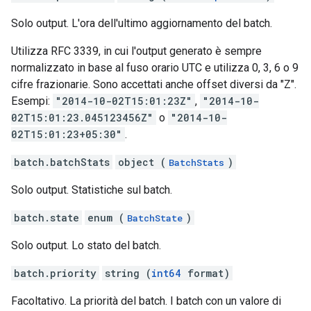
Solo output. L'ora dell'ultimo aggiornamento del batch.
Utilizza RFC 3339, in cui l'output generato è sempre
normalizzato in base al fuso orario UTC e utilizza 0, 3, 6 o 9
cifre frazionarie. Sono accettati anche offset diversi da "Z".
Esempi:
"2014-10-02T15:01:23Z"
,
"2014-10-
02T15:01:23.045123456Z"
o
"2014-10-
02T15:01:23+05:30"
.
batch.batchStats
object (
)
BatchStats
Solo output. Statistiche sul batch.
batch.state
enum (
)
BatchState
Solo output. Lo stato del batch.
batch.priority
string (
int64
format)
Facoltativo. La priorità del batch. I batch con un valore di