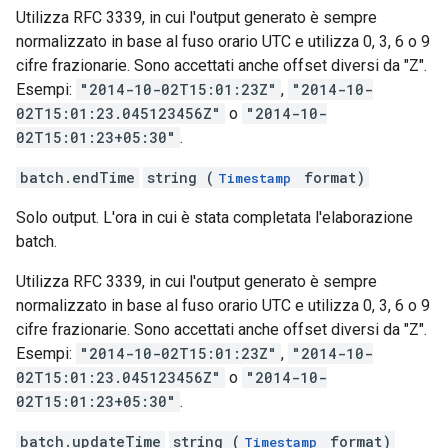
Utilizza RFC 3339, in cui l'output generato è sempre
normalizzato in base al fuso orario UTC e utilizza 0, 3, 6 o 9
cifre frazionarie. Sono accettati anche offset diversi da "Z".
Esempi:
"2014-10-02T15:01:23Z"
,
"2014-10-
02T15:01:23.045123456Z"
o
"2014-10-
02T15:01:23+05:30"
.
batch.endTime
string (
format)
Timestamp
Solo output. L'ora in cui è stata completata l'elaborazione
batch.
Utilizza RFC 3339, in cui l'output generato è sempre
normalizzato in base al fuso orario UTC e utilizza 0, 3, 6 o 9
cifre frazionarie. Sono accettati anche offset diversi da "Z".
Esempi:
"2014-10-02T15:01:23Z"
,
"2014-10-
02T15:01:23.045123456Z"
o
"2014-10-
02T15:01:23+05:30"
.
batch.updateTime
string (
format)
Timestamp