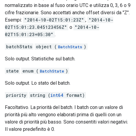
normalizzato in base al fuso orario UTC e utilizza 0, 3, 6 o 9
cifre frazionarie. Sono accettati anche offset diversi da "Z".
Esempi:
"2014-10-02T15:01:23Z"
,
"2014-10-
02T15:01:23.045123456Z"
o
"2014-10-
02T15:01:23+05:30"
.
batchStats
object (
)
BatchStats
Solo output. Statistiche sul batch.
state
enum (
)
BatchState
Solo output. Lo stato del batch.
priority
string (
int64
format)
Facoltativo. La priorità del batch. I batch con un valore di
priorità più alto vengono elaborati prima di quelli con un
valore di priorità più basso. Sono consentiti valori negativi.
Il valore predefinito è 0.