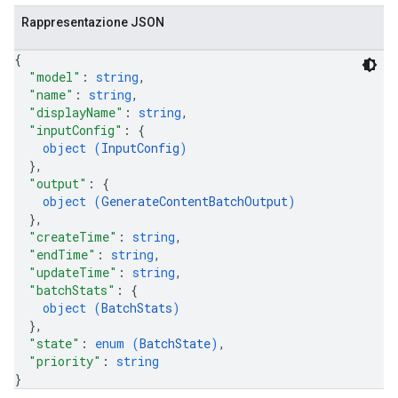
Rappresentazione JSON
{
"model"
: 
string
,
"name"
: 
string
,
"displayName"
: 
string
,
"inputConfig"
: 
{
object (
InputConfig
)
}
,
"output"
: 
{
object (
GenerateContentBatchOutput
)
}
,
"createTime"
: 
string
,
"endTime"
: 
string
,
"updateTime"
: 
string
,
"batchStats"
: 
{
object (
BatchStats
)
}
,
"state"
: 
enum (
BatchState
)
,
"priority"
: 
string
}