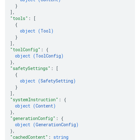
}
]
,
"tools"
: 
[
{
object (
Tool
)
}
]
,
"toolConfig"
: 
{
object (
ToolConfig
)
}
,
"safetySettings"
: 
[
{
object (
SafetySetting
)
}
]
,
"systemInstruction"
: 
{
object (
Content
)
}
,
"generationConfig"
: 
{
object (
GenerationConfig
)
}
,
"cachedContent"
: 
string