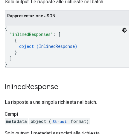
Solo output. Le risposte alle richieste nel batch.
Rappresentazione JSON
{
"inlinedResponses"
: 
[
{
object (
InlinedResponse
)
}
]
}
Inlined
Response
La risposta a una singola richiesta nel batch.
Campi
metadata
object (
format)
Struct
Solo output. I metadati associati alla richiesta.