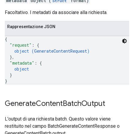
metadata
object (
format)
Struct
Facoltativo. I metadati da associare alla richiesta.
Rappresentazione JSON
{
"request"
: 
{
object (
GenerateContentRequest
)
}
,
"metadata"
: 
{
object
}
}
Generate
Content
Batch
Output
L'output di una richiesta batch. Questo valore viene
restituito nel campo BatchGenerateContentResponse o
GenerateContentBatch.output.