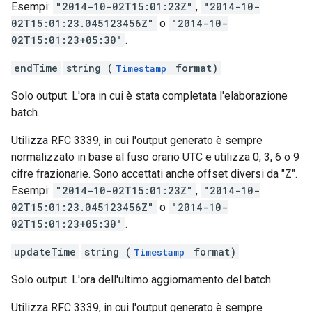
Esempi:
"2014-10-02T15:01:23Z"
,
"2014-10-
02T15:01:23.045123456Z"
o
"2014-10-
02T15:01:23+05:30"
.
endTime
string (
format)
Timestamp
Solo output. L'ora in cui è stata completata l'elaborazione
batch.
Utilizza RFC 3339, in cui l'output generato è sempre
normalizzato in base al fuso orario UTC e utilizza 0, 3, 6 o 9
cifre frazionarie. Sono accettati anche offset diversi da "Z".
Esempi:
"2014-10-02T15:01:23Z"
,
"2014-10-
02T15:01:23.045123456Z"
o
"2014-10-
02T15:01:23+05:30"
.
updateTime
string (
format)
Timestamp
Solo output. L'ora dell'ultimo aggiornamento del batch.
Utilizza RFC 3339, in cui l'output generato è sempre