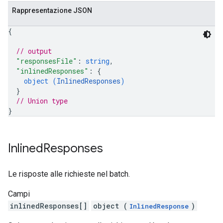
Rappresentazione JSON
{
// output
"responsesFile"
: 
string
,
"inlinedResponses"
: 
{
object (
InlinedResponses
)
}
// Union type
}
Inlined
Responses
Le risposte alle richieste nel batch.
Campi
inlinedResponses[]
object (
)
InlinedResponse