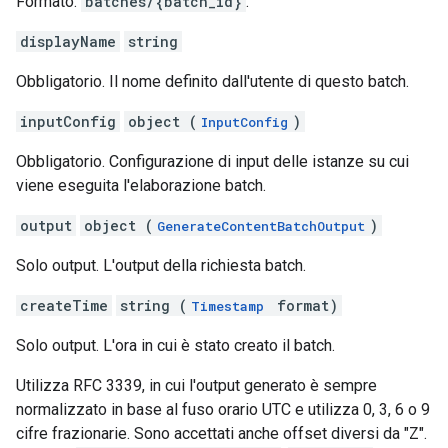
Formato:
batches/{batch_id}
.
displayName
string
Obbligatorio. Il nome definito dall'utente di questo batch.
inputConfig
object (
)
InputConfig
Obbligatorio. Configurazione di input delle istanze su cui
viene eseguita l'elaborazione batch.
output
object (
)
GenerateContentBatchOutput
Solo output. L'output della richiesta batch.
createTime
string (
format)
Timestamp
Solo output. L'ora in cui è stato creato il batch.
Utilizza RFC 3339, in cui l'output generato è sempre
normalizzato in base al fuso orario UTC e utilizza 0, 3, 6 o 9
cifre frazionarie. Sono accettati anche offset diversi da "Z".