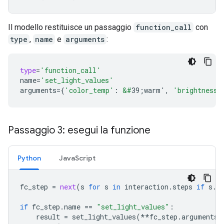
Il modello restituisce un passaggio
function_call
con
type
,
name
e
arguments
:
type
=
'function_call'
name
=
'set_light_values'
arguments
=
{
'color_temp'
:
&#
39;warm'
,
'brightness'
Passaggio 3: esegui la funzione
Python
JavaScript
fc_step
=
next
(
s
for
s
in
interaction
.
steps
if
s
.
t
if
fc_step
.
name
==
"set_light_values"
:
result
=
set_light_values
(
**
fc_step
.
arguments
)