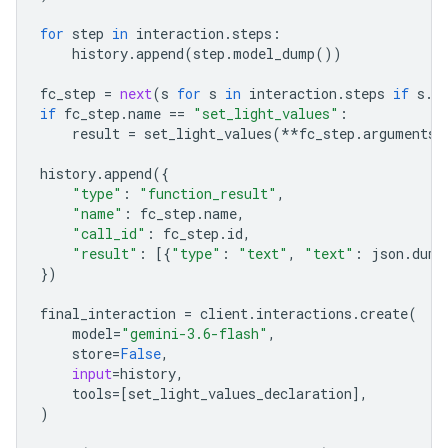
for
step
in
interaction
.
steps
:
history
.
append
(
step
.
model_dump
())
fc_step
=
next
(
s
for
s
in
interaction
.
steps
if
s
.
t
if
fc_step
.
name
==
"set_light_values"
:
result
=
set_light_values
(
**
fc_step
.
arguments
)
history
.
append
({
"type"
:
"function_result"
,
"name"
:
fc_step
.
name
,
"call_id"
:
fc_step
.
id
,
"result"
:
[{
"type"
:
"text"
,
"text"
:
json
.
dump
})
final_interactio
n 
=
client
.
interactions
.
create
(
model
=
"gemini-3.6-flash"
,
store
=
False
,
input
=
history
,
tools
=
[
set_light_values_declaration
],
)