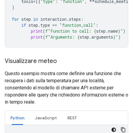
tools
=
[{
"type"
:
"function"
,
**
schedule_meeting
)
for
step
in
interaction
.
steps
:
if
step
.
type
==
"function_call"
:
print
(
f
"Function to call: 
{
step
.
name
}
"
)
print
(
f
"Arguments: 
{
step
.
arguments
}
"
)
Visualizzare meteo
Questo esempio mostra come definire una funzione che
recupera i dati sulla temperatura per una località,
consentendo al modello di chiamare API esterne per
rispondere alle query che richiedono informazioni esterne o
in tempo reale.
Python
JavaScript
REST