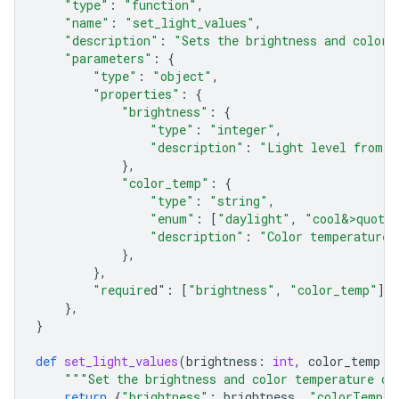
"type"
:
"function"
,
"name"
:
"set_light_values"
,
"description"
:
"Sets the brightness and color 
"parameters"
:
{
"type"
:
"object"
,
"properties"
:
{
"brightness"
:
{
"type"
:
"integer"
,
"description"
:
"Light level from 0
},
"color_temp"
:
{
"type"
:
"string"
,
"enum"
:
[
"daylight"
,
"cool&>quot;
"description"
:
"Color temperature"
},
},
"require
d"
:
[
"brightness"
,
"color_temp"
],
},
}
def
set_light_values
(
brightness
:
int
,
color_temp
:
"""Set the brightness and color temperature of
return
{
"brightness"
:
brightness
,
"colorTemper