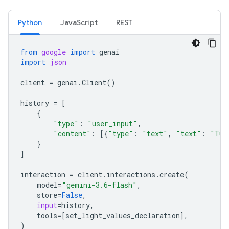
Python
JavaScript
REST
from
google
import
genai
import
json
client
=
genai
.
Client
()
history
=
[
{
"type"
:
"user_input"
,
"content"
:
[{
"type"
:
"text"
,
"text"
:
"Tur
}
]
interaction
=
client
.
interactions
.
create
(
model
=
"gemini-3.6-flash"
,
store
=
False
,
input
=
history
,
tools
=
[
set_light_values_declaration
],
)