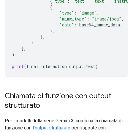
{
"type"
:
"text"
,
"text"
:
"instrum
{
"type"
:
"image"
,
"mime_type
"
:
"image/jpeg"
,
"data"
:
base64_image_data
,
},
],
}
],
)
print
(
final_interaction
.
output_text
)
Chiamata di funzione con output
strutturato
Per i modelli della serie Gemini 3, combina la chiamata di
funzione con
l'output strutturato
per risposte con