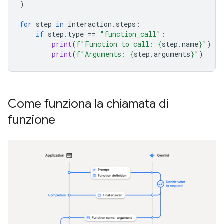
)
for
step
in
interaction
.
steps
:
if
step
.
type
==
"function_call"
:
print
(
f
"Function to call: 
{
step
.
name
}
"
)
print
(
f
"Arguments: 
{
step
.
arguments
}
"
)
Come funziona la chiamata di
funzione