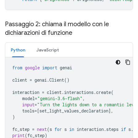
Passaggio 2: chiama il modello con le
dichiarazioni di funzione
Python
JavaScript
from
google
import
genai
client
=
genai
.
Client
()
interaction
=
client
.
interactions
.
create
(
model
=
"gemini-3.6-flash"
,
input
=
"Turn the lights down to a romantic leve
tools
=
[
set_light_values_declaration
],
)
fc_step
=
next
(
s
for
s
in
interaction
.
steps
if
s
.
t
print
(
fc_step
)