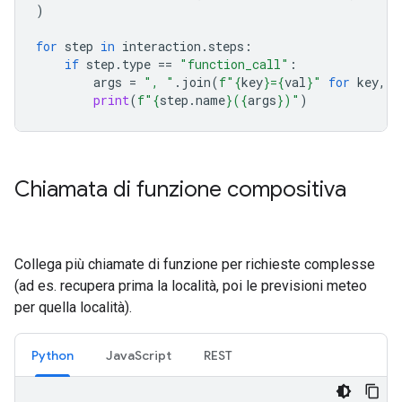
)
for
step
in
interaction
.
steps
:
if
step
.
type
==
"function_call"
:
args
=
", "
.
join
(
f
"
{
key
}
=
{
val
}
"
for
key
,
v
print
(
f
"
{
step
.
name
}
(
{
args
}
)"
)
Chiamata di funzione compositiva
Collega più chiamate di funzione per richieste complesse
(ad es. recupera prima la località, poi le previsioni meteo
per quella località).
Python
JavaScript
REST