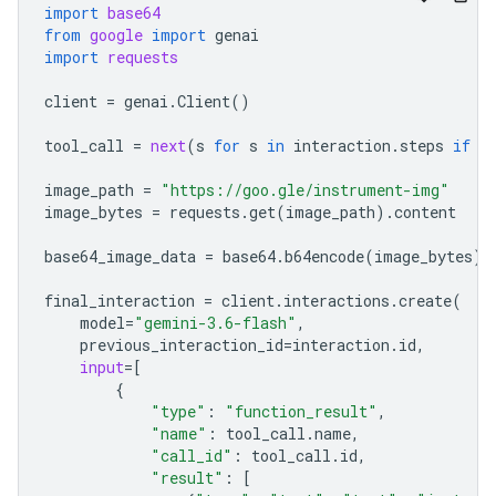
import
base64
from
google
import
genai
import
requests
client
=
genai
.
Client
()
tool_call
=
next
(
s
for
s
in
interaction
.
steps
if
s
image_path
=
"https://goo.gle/instrument-img"
image_bytes
=
requests
.
get
(
image_path
)
.
content
base64_image_data
=
base64
.
b64encode
(
image_bytes
)
.
final_interaction
=
client
.
interactions
.
create
(
model
=
"gemini-3.6-flash"
,
previous_interaction_id
=
interaction
.
id
,
input
=
[
{
"type"
:
"function_result"
,
"name"
:
tool_call
.
name
,
"call_id"
:
tool_call
.
id
,
"result"
:
[