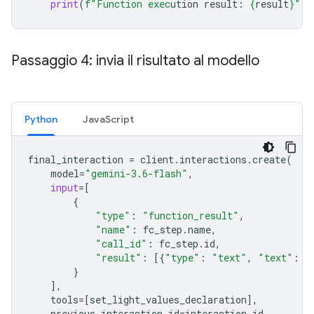
print
(
f
"Function exec
ution result: 
{
result
}
"
)
Passaggio 4: invia il risultato al modello
Python
JavaScript
final_interaction
=
client
.
interactions
.
create
(
model
=
"gemini-3.6-flash"
,
input
=
[
{
"type"
:
"function_result"
,
"name"
:
fc_step
.
name
,
"call_id"
:
fc_step
.
id
,
"result"
:
[{
"type"
:
"text"
,
"text"
:
j
}
],
tools
=
[
set_light_values_declarat
ion
],
previous_interaction_id
=
interaction
.
id
,