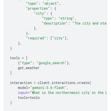
"type"
:
"object"
,
"properties"
:
{
"city"
:
{
"type"
:
"string"
,
"description"
:
"The city and state
},
},
"required"
:
[
"city"
],
},
}
tools
=
[
{
"type"
:
"google_search"
},
get_weather
]
interaction
=
client
.
interactions
.
create
(
model
=
"gemini-3.6-flash"
,
input
=
"What is the northernmost city in the Un
tools
=
tools
)