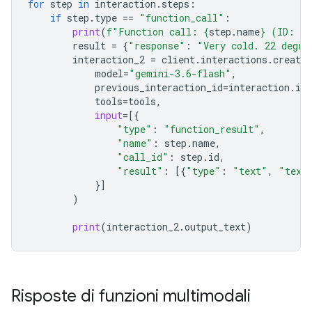
for
step
in
interaction
.
steps
:
if
step
.
type
==
"function_call"
:
print
(
f
"Function call: 
{
step
.
name
}
 (ID: 
{
s
result
=
{
"response"
:
"Very cold. 22 degre
interaction_2
=
client
.
interactions
.
create
model
=
"gemini-3.6-flash"
,
previous_interaction_id
=
interaction
.
id
,
tools
=
tools
,
input
=
[{
"type"
:
"function_result"
,
"name"
:
step
.
name
,
"call_id"
:
step
.
id
,
"result"
:
[{
"type"
:
"text"
,
"text
}]
)
print
(
interaction_2
.
output_text
)
Risposte di funzioni multimodali