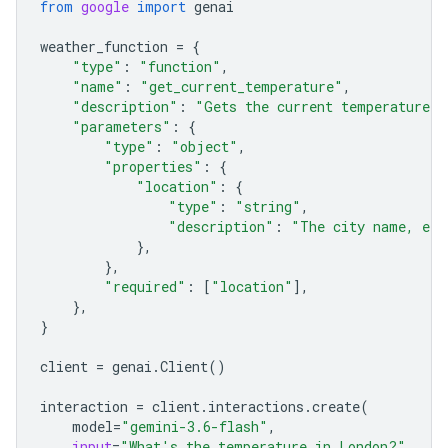
from
google
import
genai
weather_function
=
{
"type"
:
"function"
,
"name"
:
"get_current_temperature"
,
"description"
:
"Gets the current temperature f
"parameters"
:
{
"type"
:
"object"
,
"properties"
:
{
"location"
:
{
"type"
:
"string"
,
"description"
:
"The city name, e.g
},
},
"required"
:
[
"location"
],
},
}
client
=
genai
.
Client
()
interaction
=
client
.
interactions
.
create
(
model
=
"gemini-3.6-flash"
,
input
=
"What's the temperature in London?"
,