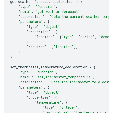
get_weather_forecast_declaration
=
{
"type"
:
"function"
,
"name"
:
"get_weather_forecast"
,
"description"
:
"Gets the current weather tempe
"parameters"
:
{
"type"
:
"object"
,
"properties"
:
{
"location"
:
{
"type"
:
"string"
,
"descr
},
"required"
:
[
"location"
],
},
}
set_thermostat_temperature_declaration
=
{
"type"
:
"function"
,
"name"
:
"set_thermostat_temperature"
,
"description"
:
"Sets the thermostat to a desir
"parameters"
:
{
"type"
:
"object"
,
"properties"
:
{
"temperature"
:
{
"type"
:
"integer"
,
"description"
:
"The temperature in