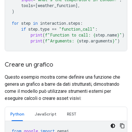
tools
=
[
weather_function
],
)
for
step
in
interaction
.
steps
:
if
step
.
type
==
"function_call"
:
print
(
f
"Function to call: 
{
step
.
name
}
"
)
print
(
f
"Arguments: 
{
step
.
arguments
}
"
)
Creare un grafico
Questo esempio mostra come definire una funzione che
genera un grafico a barre da dati strutturati, dimostrando
come il modello può utilizzare strumenti esterni per
eseguire calcoli o creare asset visivi:
Python
JavaScript
REST
from
google
import
genai