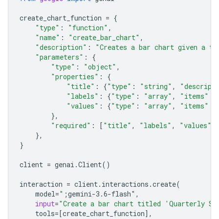
create_chart_function
=
{
"type"
:
"function"
,
"name"
:
"create_bar_chart"
,
"description"
:
"Creates a bar chart given a ti
"parameters"
:
{
"type"
:
"object"
,
"properties"
:
{
"title"
:
{
"type"
:
"string"
,
"descript
"labels"
:
{
"type"
:
"array"
,
"items"
:
"values"
:
{
"type"
:
"array"
,
"items"
:
},
"required"
:
[
"title"
,
"labels"
,
"values"
]
},
}
client
=
genai
.
Client
()
interaction
=
client
.
interactions
.
create
(
model
=
"
;gemini-3.6-flash"
,
input
=
"Create a bar chart titled 'Quarterly Sa
tools
=
[
create_chart_function
],