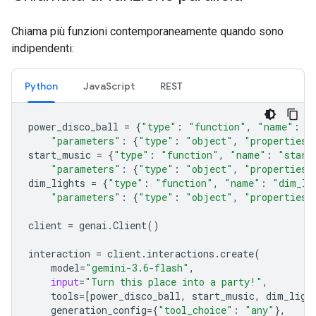
Chiama più funzioni contemporaneamente quando sono
indipendenti:
Python
JavaScript
REST
power_disco_ball
=
{
"type"
:
"function"
,
"name"
:
"
"parameters"
:
{
"type"
:
"object"
,
"properties"
start_music
=
{
"type"
:
"function"
,
"name"
:
"start
"parameters"
:
{
"type"
:
"object"
,
"properties"
dim_lights
=
{
"type"
:
"function"
,
"name"
:
"dim_li
"parameters"
:
{
"type"
:
"object"
,
"properties"
client
=
genai
.
Client
()
interaction
=
client
.
interactions
.
create
(
model
=
"gemini-3.6-flash"
,
input
=
"Turn this place into a party!"
,
tools
=
[
power_disco_ball
,
start_music
,
dim_ligh
generation_config
=
{
"tool_choice"
:
"any"
},