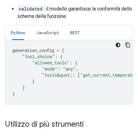
validated
: il modello garantisce la conformità dello
schema della funzione.
Python
JavaScript
REST
generation_config
=
{
"tool_choice"
:
{
"allowed_tools"
:
{
"mode"
:
"any"
,
"tools&quo
t;
:
[
"get_current_temperatur
}
}
}
Utilizzo di più strumenti