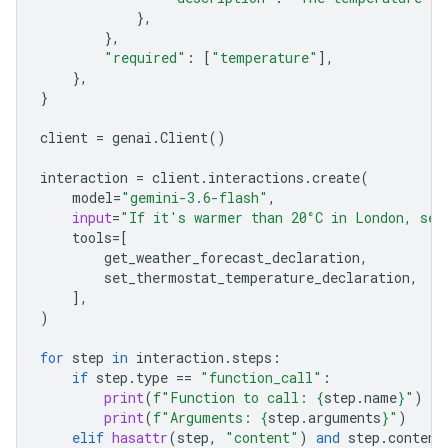
},
},
"required"
:
[
"temperature"
],
},
}
client
=
genai
.
Client
()
interaction
=
client
.
interactions
.
create
(
model
=
"gemini-3.6-flash"
,
input
=
"If it's warmer than 20°C in London, set
tools
=
[
get_weather_forecast_declaration
,
set_ther
mostat_temperature_declaration
,
],
)
for
step
in
interaction
.
steps
:
if
step
.
type
==
"function_call"
:
print
(
f
"Function to call: 
{
step
.
name
}
"
)
print
(
f
"Arguments: 
{
step
.
arguments
}
"
)
elif
hasattr
(
step
,
"content"
)
and
step
.
content