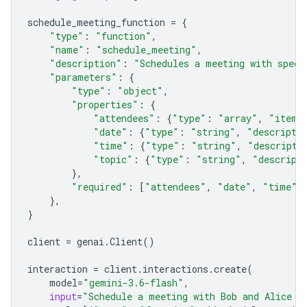
schedule_meeting_function
=
{
"type"
:
"function"
,
"name"
:
"schedule_meeting"
,
"description"
:
"Schedules a meeting with speci
"parameters"
:
{
"type"
:
"object"
,
"properties"
:
{
"attendees"
:
{
"type"
:
"array"
,
"items
"date"
:
{
"type"
:
"string"
,
"descripti
"time"
:
{
"type"
:
"string"
,
"descripti
"topic"
:
{
"type"
:
"string"
,
"descript
},
"required"
:
[
"attendees"
,
"date"
,
"time"
,
},
}
client
=
genai
.
Client
()
interaction
=
client
.
interactions
.
create
(
model
=
"gemini-3.6-flash"
,
input
=
"Schedule a meeting with Bob and Alice f