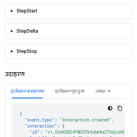
StepStart
StepDelta
StepStop
उदाहरण
इंटरैक्शन बनाया गया
इंटरैक्शन पूरा हुआ
ज़्यादा
{
"event_type"
:
"interaction.created"
,
"interaction"
:
{
"id"
:
"v1_ChdXS0l4YWZXTk9xbk0xZThQczhEcmlR