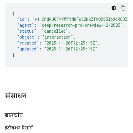
{
"id"
:
"v1_ChdPU0F4YWFtNkFwS2kxZThQZ05lbXdROBIXT
"agent"
:
"deep-research-pro-preview-12-2025"
,
"status"
:
"cancelled"
,
"object"
:
"interaction"
,
"created"
:
"2025-11-26T12:25:15Z"
,
"updated"
:
"2025-11-26T12:25:15Z"
}
संसाधन
बातचीत
इंटरैक्शन रिसॉर्स.