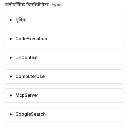
पॉलीमॉर्फ़िक डिसक्रिमिनेटर:
type
सुविधा
CodeExecution
UrlContext
ComputerUse
McpServer
GoogleSearch