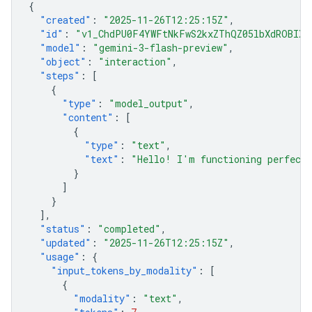
{
"created"
:
"2025-11-26T12:25:15Z"
,
"id"
:
"v1_ChdPU0F4YWFtNkFwS2kxZThQZ05lbXdROBIXT
"model"
:
"gemini-3-flash-preview"
,
"object"
:
"interaction"
,
"steps"
:
[
{
"type"
:
"model_output"
,
"content"
:
[
{
"type"
:
"text"
,
"text"
:
"Hello! I'm functioning perfectl
}
]
}
],
"status"
:
"completed"
,
"updated"
:
"2025-11-26T12:25:15Z"
,
"usage"
:
{
"input_tokens_by_modality"
:
[
{
"modality"
:
"text"
,