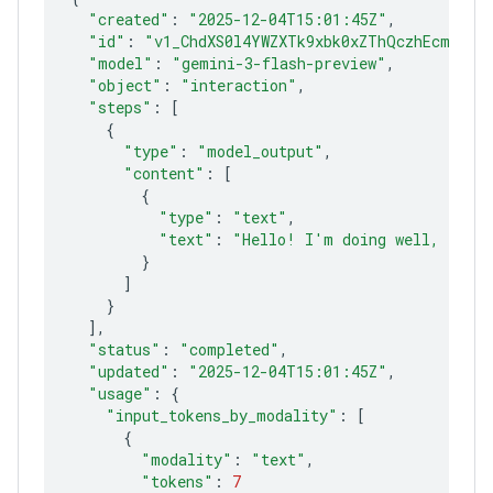
"created"
:
"2025-12-04T15:01:45Z"
"id"
:
"v1_ChdXS0l4YWZXTk9xbk0xZThQczhEcmlROB
"model"
:
"gemini-3-flash-preview"
"object"
:
"interaction"
"steps"
:
[
{
"type"
:
"model_output"
"content"
:
[
{
"type"
:
"text"
"text"
:
"Hello! I'm doing well, funct
}
]
}
]
"status"
:
"completed"
"updated"
:
"2025-12-04T15:01:45Z"
"usage"
:
{
"input_tokens_by_modality"
:
[
{
"modality"
:
"text"
"tokens"
:
7