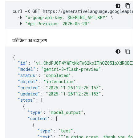
प्रतिक्रिया का उदाहरण
{
"id"
:
"v1_ChdPU0F4YWFtNkFwS2kxZThQZ05lbXdROBIXT
"model"
:
"gemini-3-flash-preview"
,
"status"
:
"completed"
,
"object"
:
"interaction"
,
"created"
:
"2025-11-26T12:25:15Z"
,
"updated"
:
"2025-11-26T12:25:15Z"
,
"steps"
:
[
{
"type"
:
"model_output"
,
"content"
:
[
{
"type"
:
"text"
,
"text"
:
"I'm doing great, thank you for 