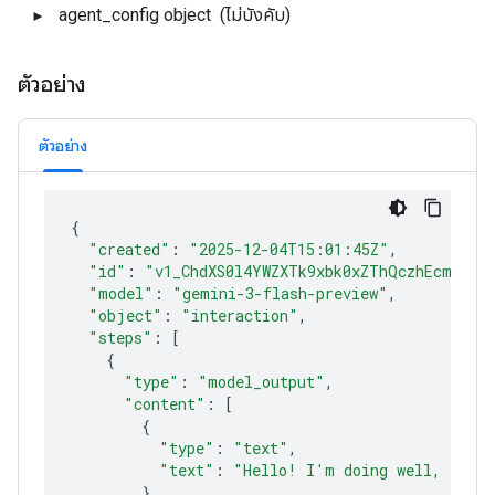
agent_config
object
(ไม่บังคับ)
ตัวอย่าง
ตัวอย่าง
{
"created"
:
"2025-12-04T15:01:45Z"
"id"
:
"v1_ChdXS0l4YWZXTk9xbk0xZThQczhEcmlROB
"model"
:
"gemini-3-flash-preview"
"object"
:
"interaction"
"steps"
:
[
{
"type"
:
"model_output"
"content"
:
[
{
"type"
:
"text"
"text"
:
"Hello! I'm doing well, funct
}