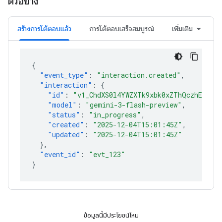
ตัวอย่าง
สร้างการโต้ตอบแล้ว
การโต้ตอบเสร็จสมบูรณ์
เพิ่มเติม
{
"event_type"
:
"interaction.created"
,
"interaction"
:
{
"id"
:
"v1_ChdXS0l4YWZXTk9xbk0xZThQczhEcmlR
"model"
:
"gemini-3-flash-preview"
,
"status"
:
"in_progress"
,
"created"
:
"2025-12-04T15:01:45Z"
,
"updated"
:
"2025-12-04T15:01:45Z"
},
"event_id"
:
"evt_123"
}
ข้อมูลนี้มีประโยชน์ไหม