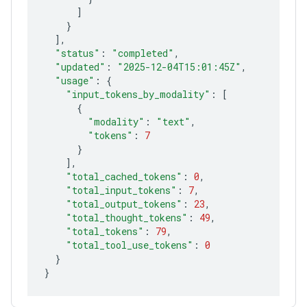
]
}
]
"status"
:
"completed"
"updated"
:
"2025-12-04T15:01:45Z"
"usage"
:
{
"input_tokens_by_modality"
:
[
{
"modality"
:
"text"
"tokens"
:
7
}
]
"total_cached_tokens"
:
0
"total_input_tokens"
:
7
"total_output_tokens"
:
23
"total_thought_tokens"
:
49
"total_tokens"
:
79
"total_tool_use_tokens"
:
0
}
}