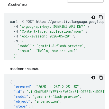
ตัวอย่างการตอบกลับ
{
"created"
:
"2025-11-26T12:25:15Z"
,
"id"
:
"v1_ChdPU0F4YWFtNkFwS2kxZThQZ05lbXdROBIXT
"model"
:
"gemini-3-flash-preview"
,
"object"
:
"interaction"
,
"steps"
:
[