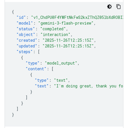
{
"id"
:
"v1_ChdPU0F4YWFtNkFwS2kxZThQZ05lbXdROBIXT
"model"
:
"gemini-3-flash-preview"
,
"status"
:
"completed"
,
"object"
:
"interaction"
,
"created"
:
"2025-11-26T12:25:15Z"
,
"updated"
:
"2025-11-26T12:25:15Z"
,
"steps"
:
[
{
"type"
:
"model_output"
,
"content"
:
[
{
"type"
:
"text"
,
"text"
:
"I'm doing great, thank you for 
}
]
}
]
}