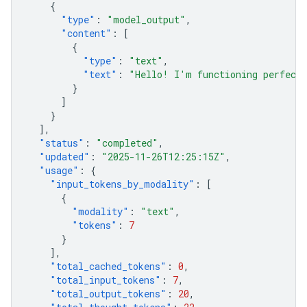
{
"type"
:
"model_output"
,
"content"
:
[
{
"type"
:
"text"
,
"text"
:
"Hello! I'm functioning perfectl
}
]
}
],
"status"
:
"completed"
,
"updated"
:
"2025-11-26T12:25:15Z"
,
"usage"
:
{
"input_tokens_by_modality"
:
[
{
"modality"
:
"text"
,
"tokens"
:
7
}
],
"total_cached_tokens"
:
0
,
"total_input_tokens"
:
7
,
"total_output_tokens"
:
20
,