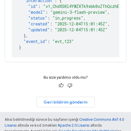
"interaction"
:
{
"id"
:
"v1_ChdXS0l4YWZXTk9xbk0xZThQczhEcmlR
"model"
:
"gemini-3-flash-preview"
,
"status"
:
"in_progress"
,
"created"
:
"2025-12-04T15:01:45Z"
,
"updated"
:
"2025-12-04T15:01:45Z"
},
"event_id"
:
"evt_123"
}
Bu size yardımcı oldu mu?
Geri bildirim gönderin
Aksi belirtilmediği sürece bu sayfanın içeriği
Creative Commons Atıf 4.0
Lisansı
altında ve kod örnekleri
Apache 2.0 Lisansı
altında