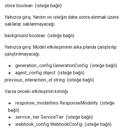
store
boolean
(isteğe bağlı)
Yalnızca giriş. Yanıtın ve isteğin daha sonra alınmak üzere
saklanıp saklanmayacağı.
background
boolean
(isteğe bağlı)
Yalnızca giriş. Model etkileşiminin arka planda çalıştırılıp
çalıştırılmayacağı.
generation_config
GenerationConfig
(isteğe bağlı)
agent_config
object
(isteğe bağlı)
previous_interaction_id
string
(isteğe bağlı)
Varsa önceki etkileşimin kimliği.
response_modalities
ResponseModality
(isteğe
bağlı)
service_tier
ServiceTier
(isteğe bağlı)
webhook_config
WebhookConfig
(isteğe bağlı)