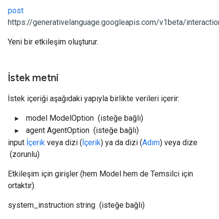
post
https://generativelanguage.googleapis.com/v1beta/interacti
Yeni bir etkileşim oluşturur.
İstek metni
İstek içeriği aşağıdaki yapıyla birlikte verileri içerir:
model
ModelOption
(isteğe bağlı)
agent
AgentOption
(isteğe bağlı)
input
İçerik
veya dizi (
İçerik
) ya da dizi (
Adım
) veya dize
(zorunlu)
Etkileşim için girişler (hem Model hem de Temsilci için
ortaktır).
system_instruction
string
(isteğe bağlı)