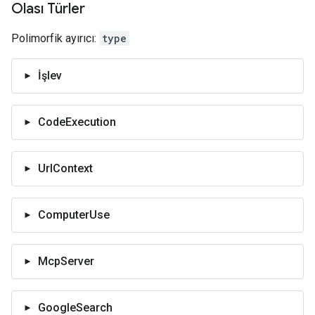
Olası Türler
Polimorfik ayırıcı:
type
İşlev
CodeExecution
UrlContext
ComputerUse
McpServer
GoogleSearch