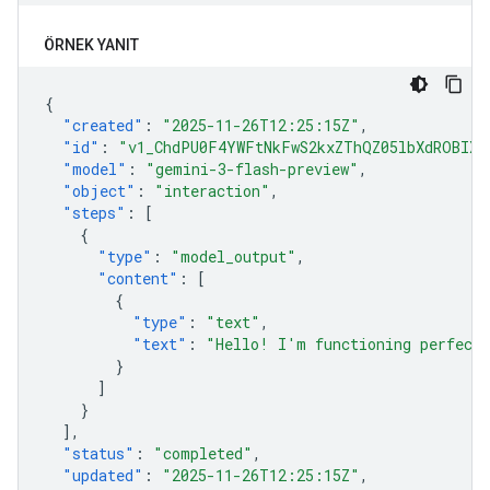
ÖRNEK YANIT
{
"created"
:
"2025-11-26T12:25:15Z"
,
"id"
:
"v1_ChdPU0F4YWFtNkFwS2kxZThQZ05lbXdROBIXT
"model"
:
"gemini-3-flash-preview"
,
"object"
:
"interaction"
,
"steps"
:
[
{
"type"
:
"model_output"
,
"content"
:
[
{
"type"
:
"text"
,
"text"
:
"Hello! I'm functioning perfectl
}
]
}
],
"status"
:
"completed"
,
"updated"
:
"2025-11-26T12:25:15Z"
,