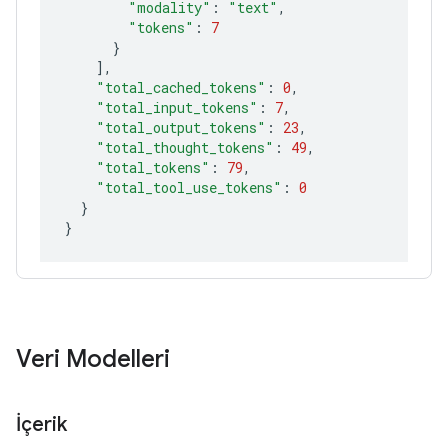
"modality"
:
"text"
"tokens"
:
7
}
]
"total_cached_tokens"
:
0
"total_input_tokens"
:
7
"total_output_tokens"
:
23
"total_thought_tokens"
:
49
"total_tokens"
:
79
"total_tool_use_tokens"
:
0
}
}
Veri Modelleri
İçerik