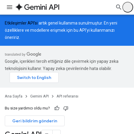
Etkileşimler API'si
artık genel kullanıma sunulmuştur. En yeni
özelliklere ve modellere erişmek için bu API'yi kullanmanızı
öneririz.
Google, içerikleri tercih ettiğiniz dile çevirmek için yapay zeka
teknolojisini kullanır. Yapay zeka çevirilerinde hata olabilir.
Ana Sayfa
Gemini API
API referansı
Bu size yardımcı oldu mu?
Geri bildirim gönderin