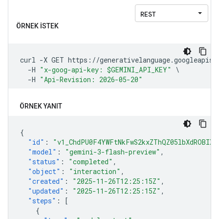
ÖRNEK YANIT
{
"id"
:
"v1_ChdPU0F4YWFtNkFwS2kxZThQZ05lbXdROBIXT
"model"
:
"gemini-3-flash-preview"
,
"status"
:
"completed"
,
"object"
:
"interaction"
,
"created"
:
"2025-11-26T12:25:15Z"
,
"updated"
:
"2025-11-26T12:25:15Z"
,
"steps"
:
[
{