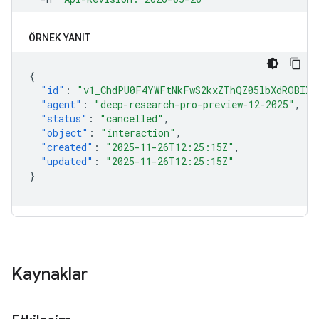
ÖRNEK YANIT
{
"id"
:
"v1_ChdPU0F4YWFtNkFwS2kxZThQZ05lbXdROBIXT
"agent"
:
"deep-research-pro-preview-12-2025"
,
"status"
:
"cancelled"
,
"object"
:
"interaction"
,
"created"
:
"2025-11-26T12:25:15Z"
,
"updated"
:
"2025-11-26T12:25:15Z"
}
Kaynaklar