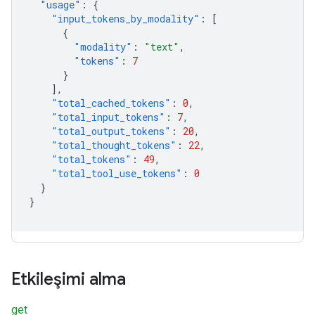
"usage"
:
{
"input_tokens_by_modality"
:
[
{
"modality"
:
"text"
,
"tokens"
:
7
}
],
"total_cached_tokens"
:
0
,
"total_input_tokens"
:
7
,
"total_output_tokens"
:
20
,
"total_thought_tokens"
:
22
,
"total_tokens"
:
49
,
"total_tool_use_tokens"
:
0
}
}
Etkileşimi alma
get