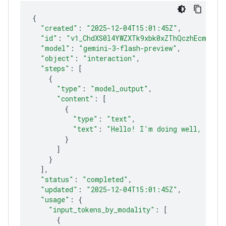
{
"created"
:
"2025-12-04T15:01:45Z"
"id"
:
"v1_ChdXS0l4YWZXTk9xbk0xZThQczhEcmlROB
"model"
:
"gemini-3-flash-preview"
"object"
:
"interaction"
"steps"
:
[
{
"type"
:
"model_output"
"content"
:
[
{
"type"
:
"text"
"text"
:
"Hello! I'm doing well, funct
}
]
}
]
"status"
:
"completed"
"updated"
:
"2025-12-04T15:01:45Z"
"usage"
:
{
"input_tokens_by_modality"
:
[
{