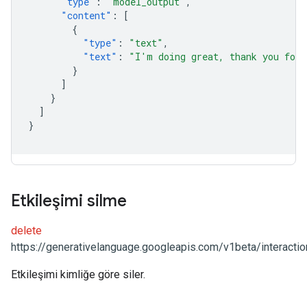
"type"
:
"model_output"
,
"content"
:
[
{
"type"
:
"text"
,
"text"
:
"I'm doing great, thank you for 
}
]
}
]
}
Etkileşimi silme
delete
https://generativelanguage.googleapis.com/v1beta/interactio
Etkileşimi kimliğe göre siler.