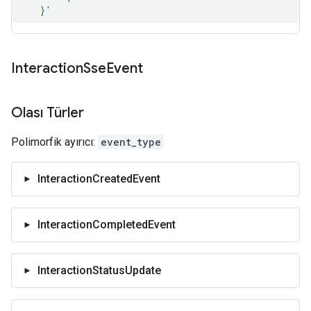
Interaction
Sse
Event
Olası Türler
Polimorfik ayırıcı:
event_type
InteractionCreatedEvent
InteractionCompletedEvent
InteractionStatusUpdate