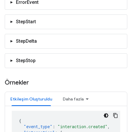
ErrorEvent
StepStart
StepDelta
StepStop
Örnekler
Etkileşim Oluşturuldu
Daha fazla
{
"event_type"
:
"interaction.created"
,