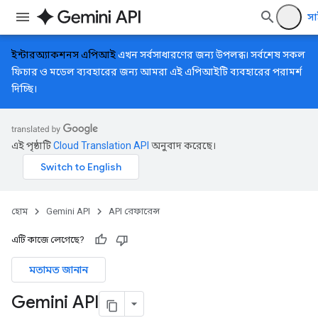
সা
ইন্টারঅ্যাকশনস এপিআই
এখন সর্বসাধারণের জন্য উপলব্ধ। সর্বশেষ সকল
ফিচার ও মডেল ব্যবহারের জন্য আমরা এই এপিআইটি ব্যবহারের পরামর্শ
দিচ্ছি।
এই পৃষ্ঠাটি
Cloud Translation API
অনুবাদ করেছে।
হোম
Gemini API
API রেফারেন্স
এটি কাজে লেগেছে?
মতামত জানান
Gemini API