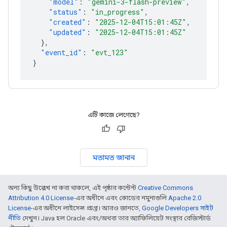
"model"
:
"gemini-3-flash-preview"
,
"status"
:
"in_progress"
,
"created"
:
"2025-12-04T15:01:45Z"
,
"updated"
:
"2025-12-04T15:01:45Z"
},
"event_id"
:
"evt_123"
}
এটি কাজে লেগেছে?
মতামত জানান
অন্য কিছু উল্লেখ না করা থাকলে, এই পৃষ্ঠার কন্টেন্ট
Creative Commons
Attribution 4.0 License
-এর অধীনে এবং কোডের নমুনাগুলি
Apache 2.0
License
-এর অধীনে লাইসেন্স প্রাপ্ত। আরও জানতে,
Google Developers সাইট
নীতি
দেখুন। Java হল Oracle এবং/অথবা তার অ্যাফিলিয়েট সংস্থার রেজিস্টার্ড