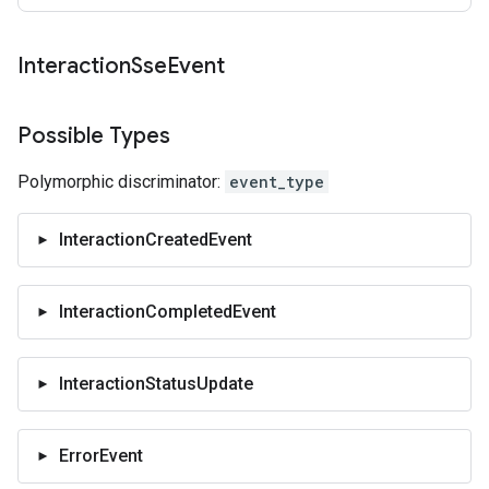
Interaction
Sse
Event
Possible Types
Polymorphic discriminator:
event_type
InteractionCreatedEvent
InteractionCompletedEvent
InteractionStatusUpdate
ErrorEvent