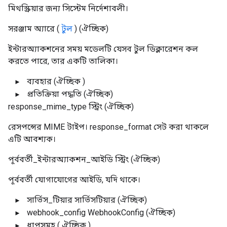
মিথস্ক্রিয়ার জন্য সিস্টেম নির্দেশাবলী।
সরঞ্জাম
অ্যারে (
টুল
)
(ঐচ্ছিক)
ইন্টারঅ্যাকশনের সময় মডেলটি যেসব টুল ডিক্লারেশন কল
করতে পারে, তার একটি তালিকা।
ব্যবহার
(ঐচ্ছিক
)
প্রতিক্রিয়া
পদ্ধতি
(ঐচ্ছিক)
response_mime_type
স্ট্রিং
(ঐচ্ছিক)
রেসপন্সের MIME টাইপ। response_format সেট করা থাকলে
এটি আবশ্যক।
পূর্ববর্তী_ইন্টারঅ্যাকশন_আইডি
স্ট্রিং
(ঐচ্ছিক)
পূর্ববর্তী যোগাযোগের আইডি, যদি থাকে।
সার্ভিস_টিয়ার
সার্ভিসটিয়ার
(ঐচ্ছিক)
webhook_config
WebhookConfig
(ঐচ্ছিক)
ধাপসমূহ
(
ঐচ্ছিক
)