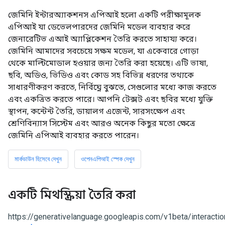
জেমিনি ইন্টারঅ্যাকশনস এপিআই হলো একটি পরীক্ষামূলক
এপিআই যা ডেভেলপারদের জেমিনি মডেল ব্যবহার করে
জেনারেটিভ এআই অ্যাপ্লিকেশন তৈরি করতে সাহায্য করে।
জেমিনি আমাদের সবচেয়ে সক্ষম মডেল, যা একেবারে গোড়া
থেকে মাল্টিমোডাল হওয়ার জন্য তৈরি করা হয়েছে। এটি ভাষা,
ছবি, অডিও, ভিডিও এবং কোড সহ বিভিন্ন ধরণের তথ্যকে
সাধারণীকরণ করতে, নির্বিঘ্নে বুঝতে, সেগুলোর মধ্যে কাজ করতে
এবং একত্রিত করতে পারে। আপনি টেক্সট এবং ছবির মধ্যে যুক্তি
স্থাপন, কন্টেন্ট তৈরি, ডায়ালগ এজেন্ট, সারসংক্ষেপ এবং
শ্রেণিবিন্যাস সিস্টেম এবং আরও অনেক কিছুর মতো ক্ষেত্রে
জেমিনি এপিআই ব্যবহার করতে পারেন।
মার্কডাউন হিসেবে দেখুন
ওপেনএপিআই স্পেক দেখুন
একটি মিথস্ক্রিয়া তৈরি করা
https://generativelanguage.googleapis.com/v1beta/interactio