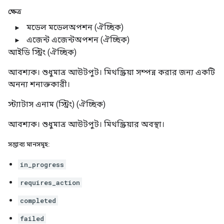
ক্ষেত্র
মডেল
মডেলঅপশন
(ঐচ্ছিক)
এজেন্ট
এজেন্টঅপশন
(ঐচ্ছিক)
আইডি
স্ট্রিং
(ঐচ্ছিক)
আবশ্যক। শুধুমাত্র আউটপুট। মিথস্ক্রিয়া সম্পন্ন করার জন্য একটি
অনন্য শনাক্তকারী।
স্ট্যাটাস
এনাম (স্ট্রিং)
(ঐচ্ছিক)
আবশ্যক। শুধুমাত্র আউটপুট। মিথস্ক্রিয়ার অবস্থা।
সম্ভাব্য মানসমূহ:
in_progress
requires_action
completed
failed