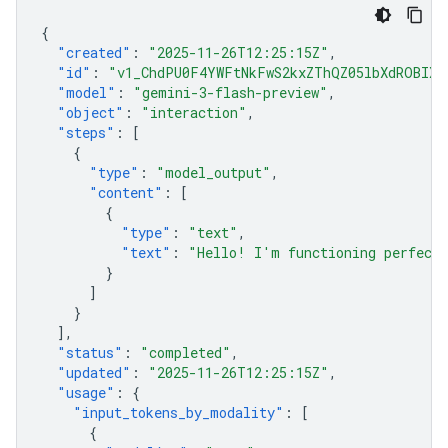
{
"created"
:
"2025-11-26T12:25:15Z"
,
"id"
:
"v1_ChdPU0F4YWFtNkFwS2kxZThQZ05lbXdROBIXT
"model"
:
"gemini-3-flash-preview"
,
"object"
:
"interaction"
,
"steps"
:
[
{
"type"
:
"model_output"
,
"content"
:
[
{
"type"
:
"text"
,
"text"
:
"Hello! I'm functioning perfectl
}
]
}
],
"status"
:
"completed"
,
"updated"
:
"2025-11-26T12:25:15Z"
,
"usage"
:
{
"input_tokens_by_modality"
:
[
{