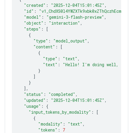
"created"
:
"2025-12-04T15:01:45Z"
"id"
:
"v1_ChdXS0l4YWZXTk9xbk0xZThQczhEcmlROB
"model"
:
"gemini-3-flash-preview"
"object"
:
"interaction"
"steps"
:
[
{
"type"
:
"model_output"
"content"
:
[
{
"type"
:
"text"
"text"
:
"Hello! I'm doing well, funct
}
]
}
]
"status"
:
"completed"
"updated"
:
"2025-12-04T15:01:45Z"
"usage"
:
{
"input_tokens_by_modality"
:
[
{
"modality"
:
"text"
"tokens"
:
7