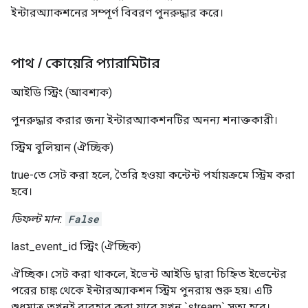
ইন্টারঅ্যাকশনের সম্পূর্ণ বিবরণ পুনরুদ্ধার করে।
পাথ
/
কোয়েরি প্যারামিটার
আইডি
স্ট্রিং
(আবশ্যক)
পুনরুদ্ধার করার জন্য ইন্টারঅ্যাকশনটির অনন্য শনাক্তকারী।
স্ট্রিম
বুলিয়ান
(ঐচ্ছিক)
true-তে সেট করা হলে, তৈরি হওয়া কন্টেন্ট পর্যায়ক্রমে স্ট্রিম করা
হবে।
ডিফল্ট মান:
False
last_event_id
স্ট্রিং
(ঐচ্ছিক)
ঐচ্ছিক। সেট করা থাকলে, ইভেন্ট আইডি দ্বারা চিহ্নিত ইভেন্টের
পরের চাঙ্ক থেকে ইন্টারঅ্যাকশন স্ট্রিম পুনরায় শুরু হয়। এটি
শুধুমাত্র তখনই ব্যবহার করা যাবে যখন `stream` সত্য হবে।