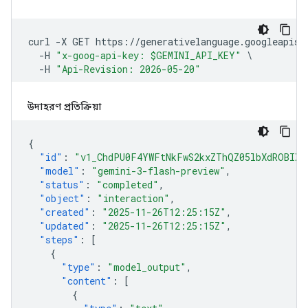
উদাহরণ প্রতিক্রিয়া
{
"id"
:
"v1_ChdPU0F4YWFtNkFwS2kxZThQZ05lbXdROBIXT
"model"
:
"gemini-3-flash-preview"
,
"status"
:
"completed"
,
"object"
:
"interaction"
,
"created"
:
"2025-11-26T12:25:15Z"
,
"updated"
:
"2025-11-26T12:25:15Z"
,
"steps"
:
[
{
"type"
:
"model_output"
,
"content"
:
[
{