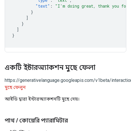
"type"
:
"text"
,
"text"
:
"I'm doing great, thank you for 
}
]
}
]
}
একটি ইন্টারঅ্যাকশন মুছে ফেলা
https://generativelanguage.googleapis.com/v1beta/interactio
মুছে ফেলুন
আইডি দ্বারা ইন্টারঅ্যাকশনটি মুছে দেয়।
পাথ
/
কোয়েরি প্যারামিটার