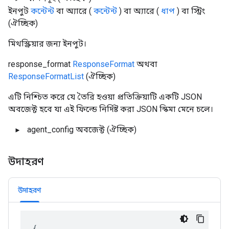
ইনপুট
কন্টেন্ট
বা অ্যারে (
কন্টেন্ট
) বা অ্যারে (
ধাপ
) বা স্ট্রিং
(ঐচ্ছিক)
মিথস্ক্রিয়ার জন্য ইনপুট।
response_format
ResponseFormat
অথবা
ResponseFormatList
(ঐচ্ছিক)
এটি নিশ্চিত করে যে তৈরি হওয়া প্রতিক্রিয়াটি একটি JSON
অবজেক্ট হবে যা এই ফিল্ডে নির্দিষ্ট করা JSON স্কিমা মেনে চলে।
agent_config
অবজেক্ট
(ঐচ্ছিক)
উদাহরণ
উদাহরণ
{