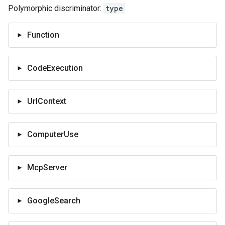
Polymorphic discriminator:
type
Function
CodeExecution
UrlContext
ComputerUse
McpServer
GoogleSearch