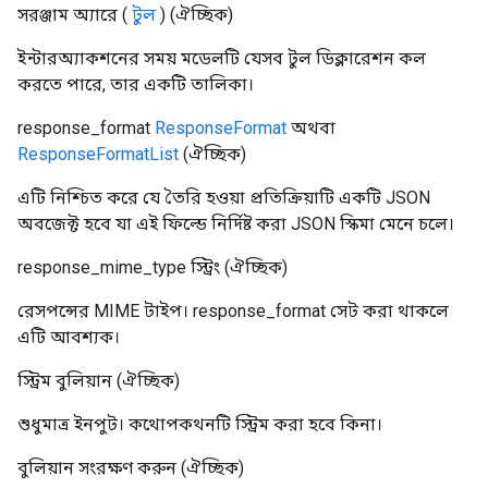
সরঞ্জাম
অ্যারে (
টুল
)
(ঐচ্ছিক)
ইন্টারঅ্যাকশনের সময় মডেলটি যেসব টুল ডিক্লারেশন কল
করতে পারে, তার একটি তালিকা।
response_format
ResponseFormat
অথবা
ResponseFormatList
(ঐচ্ছিক)
এটি নিশ্চিত করে যে তৈরি হওয়া প্রতিক্রিয়াটি একটি JSON
অবজেক্ট হবে যা এই ফিল্ডে নির্দিষ্ট করা JSON স্কিমা মেনে চলে।
response_mime_type
স্ট্রিং
(ঐচ্ছিক)
রেসপন্সের MIME টাইপ। response_format সেট করা থাকলে
এটি আবশ্যক।
স্ট্রিম
বুলিয়ান
(ঐচ্ছিক)
শুধুমাত্র ইনপুট। কথোপকথনটি স্ট্রিম করা হবে কিনা।
বুলিয়ান
সংরক্ষণ করুন
(ঐচ্ছিক)