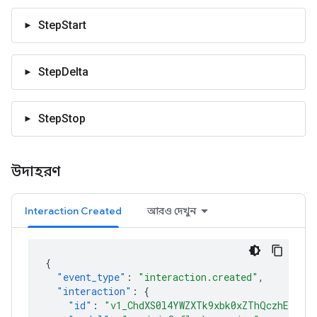
StepStart
StepDelta
StepStop
উদাহরণ
Interaction Created
আরও দেখুন
{
"event_type"
:
"interaction.created"
,
"interaction"
:
{
"id"
:
"v1_ChdXS0l4YWZXTk9xbk0xZThQczhEcmlR