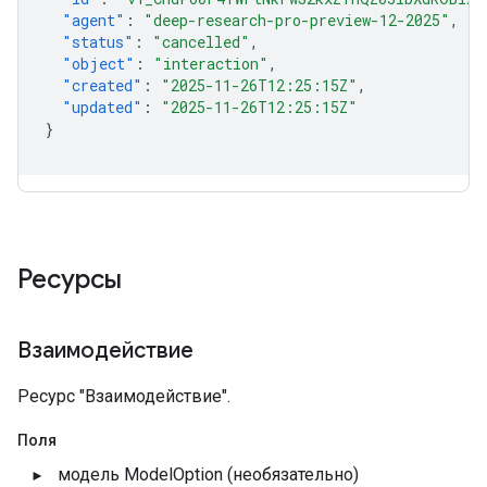
"agent"
:
"deep-research-pro-preview-12-2025"
,
"status"
:
"cancelled"
,
"object"
:
"interaction"
,
"created"
:
"2025-11-26T12:25:15Z"
,
"updated"
:
"2025-11-26T12:25:15Z"
}
Ресурсы
Взаимодействие
Ресурс "Взаимодействие".
Поля
модель
ModelOption
(необязательно)