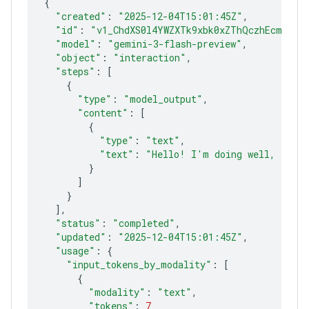
{
"created"
:
"2025-12-04T15:01:45Z"
"id"
:
"v1_ChdXS0l4YWZXTk9xbk0xZThQczhEcmlROB
"model"
:
"gemini-3-flash-preview"
"object"
:
"interaction"
"steps"
:
[
{
"type"
:
"model_output"
"content"
:
[
{
"type"
:
"text"
"text"
:
"Hello! I'm doing well, funct
}
]
}
]
"status"
:
"completed"
"updated"
:
"2025-12-04T15:01:45Z"
"usage"
:
{
"input_tokens_by_modality"
:
[
{
"modality"
:
"text"
"tokens"
:
7