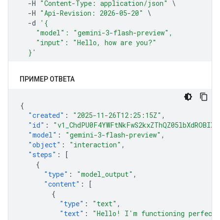
ПРИМЕР ОТВЕТА
{
"created"
:
"2025-11-26T12:25:15Z"
,
"id"
:
"v1_ChdPU0F4YWFtNkFwS2kxZThQZ05lbXdROBIXT
"model"
:
"gemini-3-flash-preview"
,
"object"
:
"interaction"
,
"steps"
:
[
{
"type"
:
"model_output"
,
"content"
:
[
{
"type"
:
"text"
,
"text"
:
"Hello! I'm functioning perfectl