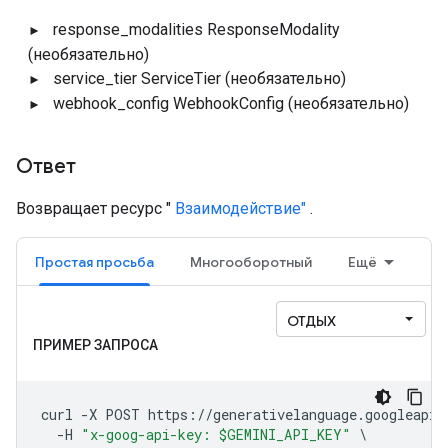
response_modalities
ResponseModality
(необязательно)
service_tier
ServiceTier
(необязательно)
webhook_config
WebhookConfig
(необязательно)
Ответ
Возвращает ресурс "
Взаимодействие"
.
Простая просьба
Многооборотный
Ещё