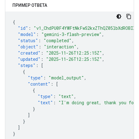
ПРИМЕР ОТВЕТА
{
"id"
:
"v1_ChdPU0F4YWFtNkFwS2kxZThQZ05lbXdROBIXT
"model"
:
"gemini-3-flash-preview"
,
"status"
:
"completed"
,
"object"
:
"interaction"
,
"created"
:
"2025-11-26T12:25:15Z"
,
"updated"
:
"2025-11-26T12:25:15Z"
,
"steps"
:
[
{
"type"
:
"model_output"
,
"content"
:
[
{
"type"
:
"text"
,
"text"
:
"I'm doing great, thank you for 
}
]
}
]
}