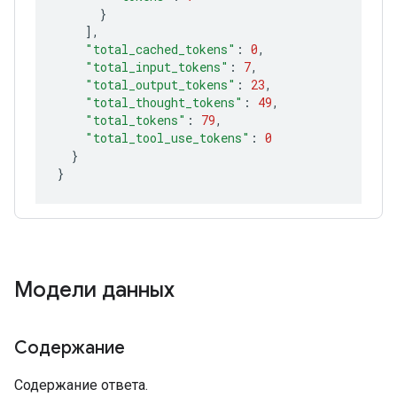
}
]
"total_cached_tokens"
:
0
"total_input_tokens"
:
7
"total_output_tokens"
:
23
"total_thought_tokens"
:
49
"total_tokens"
:
79
"total_tool_use_tokens"
:
0
}
}
Модели данных
Содержание
Содержание ответа.