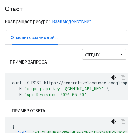
Ответ
Возвращает ресурс "
Взаимодействие"
.
Отменить взаимодействие
ПРИМЕР ОТВЕТА
{
"id"
:
"v1_ChdPU0F4YWFtNkFwS2kxZThQZ05lbXdROBIXT