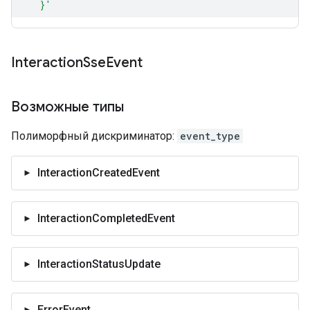
Interaction
Sse
Event
Возможные типы
Полиморфный дискриминатор:
event_type
InteractionCreatedEvent
InteractionCompletedEvent
InteractionStatusUpdate
ErrorEvent