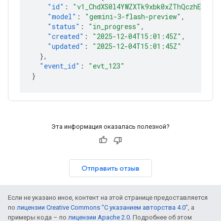
"id"
:
"v1_ChdXS0l4YWZXTk9xbk0xZThQczhEcmlR
"model"
:
"gemini-3-flash-preview"
,
"status"
:
"in_progress"
,
"created"
:
"2025-12-04T15:01:45Z"
,
"updated"
:
"2025-12-04T15:01:45Z"
},
"event_id"
:
"evt_123"
}
Эта информация оказалась полезной?
Отправить отзыв
Если не указано иное, контент на этой странице предоставляется
по
лицензии Creative Commons "С указанием авторства 4.0"
, а
примеры кода – по
лицензии Apache 2.0
. Подробнее об этом