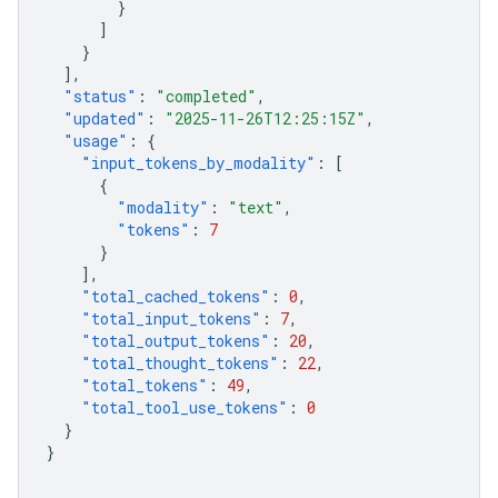
}
]
}
],
"status"
:
"completed"
,
"updated"
:
"2025-11-26T12:25:15Z"
,
"usage"
:
{
"input_tokens_by_modality"
:
[
{
"modality"
:
"text"
,
"tokens"
:
7
}
],
"total_cached_tokens"
:
0
,
"total_input_tokens"
:
7
,
"total_output_tokens"
:
20
,
"total_thought_tokens"
:
22
,
"total_tokens"
:
49
,
"total_tool_use_tokens"
:
0
}
}