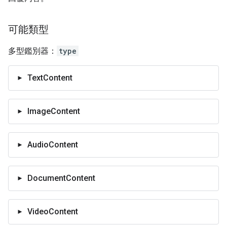
可能類型
多型鑑別器：
type
TextContent
ImageContent
AudioContent
DocumentContent
VideoContent