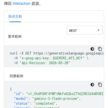
傳回
Interaction
資源。
取得互動
回應範例
{
"id"
:
"v1_ChdPU0F4YWFtNkFwS2kxZThQZ05lbXdROBIXT
"model"
:
"gemini-3-flash-preview"
,
"status"
:
"completed"
,