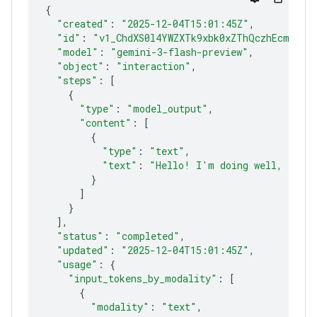
{
"created"
:
"2025-12-04T15:01:45Z"
"id"
:
"v1_ChdXS0l4YWZXTk9xbk0xZThQczhEcmlROB
"model"
:
"gemini-3-flash-preview"
"object"
:
"interaction"
"steps"
:
[
{
"type"
:
"model_output"
"content"
:
[
{
"type"
:
"text"
"text"
:
"Hello! I'm doing well, funct
}
]
}
]
"status"
:
"completed"
"updated"
:
"2025-12-04T15:01:45Z"
"usage"
:
{
"input_tokens_by_modality"
:
[
{
"modality"
:
"text"