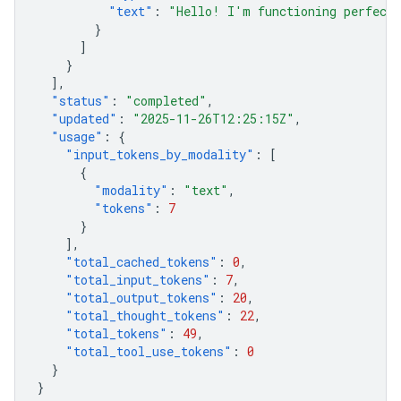
"text"
:
"Hello! I'm functioning perfectl
}
]
}
],
"status"
:
"completed"
,
"updated"
:
"2025-11-26T12:25:15Z"
,
"usage"
:
{
"input_tokens_by_modality"
:
[
{
"modality"
:
"text"
,
"tokens"
:
7
}
],
"total_cached_tokens"
:
0
,
"total_input_tokens"
:
7
,
"total_output_tokens"
:
20
,
"total_thought_tokens"
:
22
,
"total_tokens"
:
49
,
"total_tool_use_tokens"
:
0
}
}