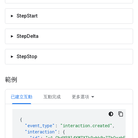
StepStart
StepDelta
StepStop
範例
已建立互動
互動完成
更多選項
{
"event_type"
:
"interaction.created"
,
"interaction"
:
{
"id"
:
"v1_ChdXS0l4YWZXTk9xbk0xZThQczhEcmlR