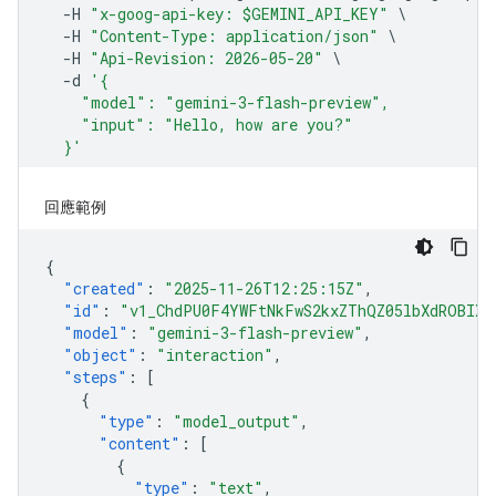
回應範例
{
"created"
:
"2025-11-26T12:25:15Z"
,
"id"
:
"v1_ChdPU0F4YWFtNkFwS2kxZThQZ05lbXdROBIXT
"model"
:
"gemini-3-flash-preview"
,
"object"
:
"interaction"
,
"steps"
:
[
{
"type"
:
"model_output"
,
"content"
:
[
{
"type"
:
"text"
,