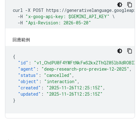
回應範例
{
"id"
:
"v1_ChdPU0F4YWFtNkFwS2kxZThQZ05lbXdROBIXT
"agent"
:
"deep-research-pro-preview-12-2025"
,
"status"
:
"cancelled"
,
"object"
:
"interaction"
,
"created"
:
"2025-11-26T12:25:15Z"
,
"updated"
:
"2025-11-26T12:25:15Z"
}