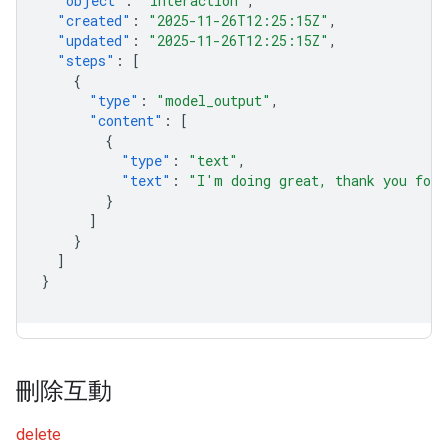
"object"
:
"interaction"
,
"created"
:
"2025-11-26T12:25:15Z"
,
"updated"
:
"2025-11-26T12:25:15Z"
,
"steps"
:
[
{
"type"
:
"model_output"
,
"content"
:
[
{
"type"
:
"text"
,
"text"
:
"I'm doing great, thank you for 
}
]
}
]
}
刪除互動
delete