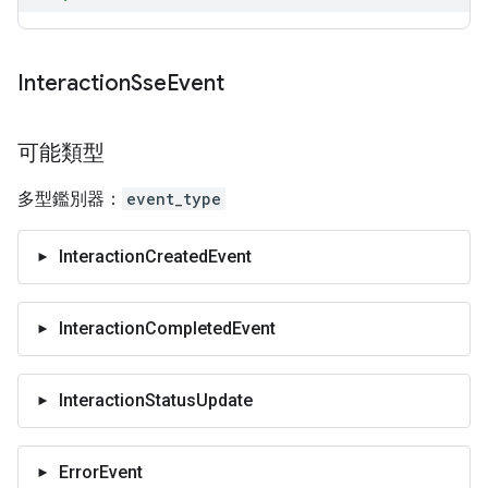
Interaction
Sse
Event
可能類型
多型鑑別器：
event_type
InteractionCreatedEvent
InteractionCompletedEvent
InteractionStatusUpdate
ErrorEvent