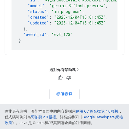
"model"
:
"gemini-3-flash-preview"
,
"status"
:
"in_progress"
,
"created"
:
"2025-12-04T15:01:45Z"
,
"updated"
:
"2025-12-04T15:01:45Z"
},
"event_id"
:
"evt_123"
}
這對你有幫助嗎？
提供意見
除非另有註明，否則本頁面中的內容是採用
創用 CC 姓名標示 4.0 授權
，
程式碼範例則為
阿帕契 2.0 授權
。詳情請參閱《
Google Developers 網站
政策
》。Java 是 Oracle 和/或其關聯企業的註冊商標。