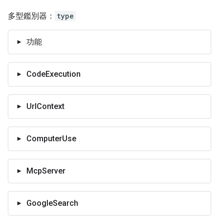
多型鑑別器：
type
功能
CodeExecution
UrlContext
ComputerUse
McpServer
GoogleSearch