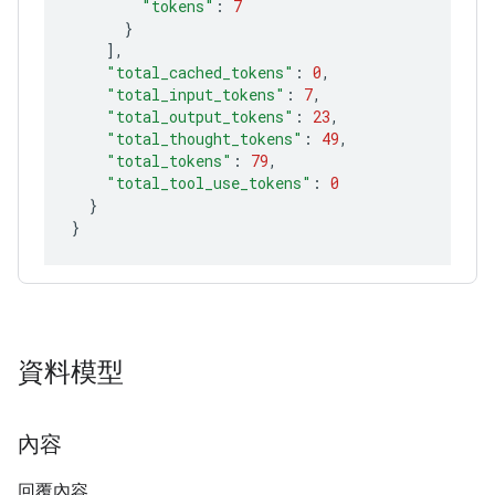
"tokens"
:
7
}
]
"total_cached_tokens"
:
0
"total_input_tokens"
:
7
"total_output_tokens"
:
23
"total_thought_tokens"
:
49
"total_tokens"
:
79
"total_tool_use_tokens"
:
0
}
}
資料模型
內容
回覆內容。