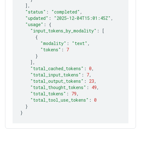
]
"status"
:
"completed"
"updated"
:
"2025-12-04T15:01:45Z"
"usage"
:
{
"input_tokens_by_modality"
:
[
{
"modality"
:
"text"
"tokens"
:
7
}
]
"total_cached_tokens"
:
0
"total_input_tokens"
:
7
"total_output_tokens"
:
23
"total_thought_tokens"
:
49
"total_tokens"
:
79
"total_tool_use_tokens"
:
0
}
}