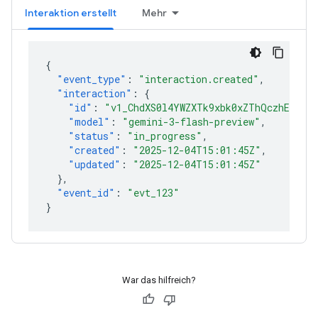
Interaktion erstellt
Mehr
{
"event_type"
:
"interaction.created"
,
"interaction"
:
{
"id"
:
"v1_ChdXS0l4YWZXTk9xbk0xZThQczhEcmlR
"model"
:
"gemini-3-flash-preview"
,
"status"
:
"in_progress"
,
"created"
:
"2025-12-04T15:01:45Z"
,
"updated"
:
"2025-12-04T15:01:45Z"
},
"event_id"
:
"evt_123"
}
War das hilfreich?