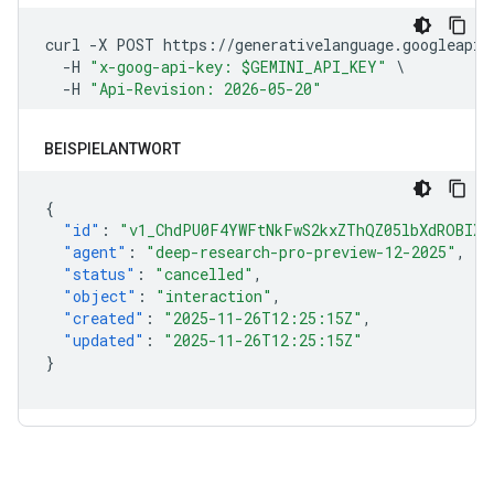
BEISPIELANTWORT
{
"id"
:
"v1_ChdPU0F4YWFtNkFwS2kxZThQZ05lbXdROBIXT
"agent"
:
"deep-research-pro-preview-12-2025"
,
"status"
:
"cancelled"
,
"object"
:
"interaction"
,
"created"
:
"2025-11-26T12:25:15Z"
,
"updated"
:
"2025-11-26T12:25:15Z"
}