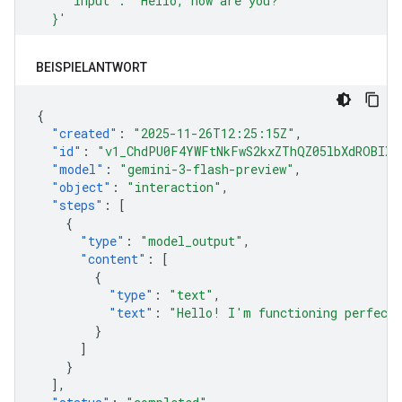
BEISPIELANTWORT
{
"created"
:
"2025-11-26T12:25:15Z"
,
"id"
:
"v1_ChdPU0F4YWFtNkFwS2kxZThQZ05lbXdROBIXT
"model"
:
"gemini-3-flash-preview"
,
"object"
:
"interaction"
,
"steps"
:
[
{
"type"
:
"model_output"
,
"content"
:
[
{
"type"
:
"text"
,
"text"
:
"Hello! I'm functioning perfectl
}
]
}
],