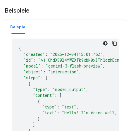
Beispiele
Beispiel
{
"created"
:
"2025-12-04T15:01:45Z"
"id"
:
"v1_ChdXS0l4YWZXTk9xbk0xZThQczhEcmlROB
"model"
:
"gemini-3-flash-preview"
"object"
:
"interaction"
"steps"
:
[
{
"type"
:
"model_output"
"content"
:
[
{
"type"
:
"text"
"text"
:
"Hello! I'm doing well, funct
}
]
}