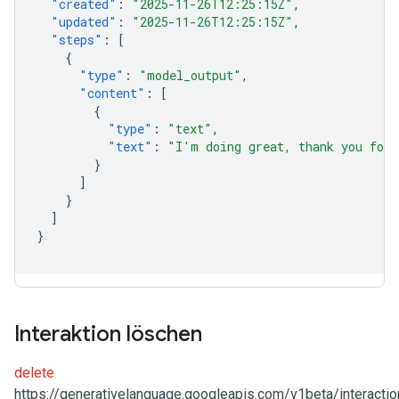
"created"
:
"2025-11-26T12:25:15Z"
,
"updated"
:
"2025-11-26T12:25:15Z"
,
"steps"
:
[
{
"type"
:
"model_output"
,
"content"
:
[
{
"type"
:
"text"
,
"text"
:
"I'm doing great, thank you for 
}
]
}
]
}
Interaktion löschen
delete
https://generativelanguage.googleapis.com/v1beta/interactio