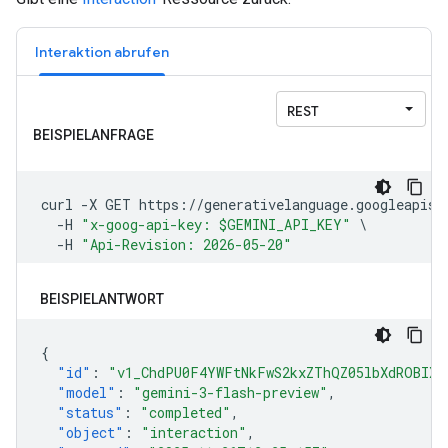
Interaktion abrufen
BEISPIELANTWORT
{
"id"
:
"v1_ChdPU0F4YWFtNkFwS2kxZThQZ05lbXdROBIXT
"model"
:
"gemini-3-flash-preview"
,
"status"
:
"completed"
,
"object"
:
"interaction"
,