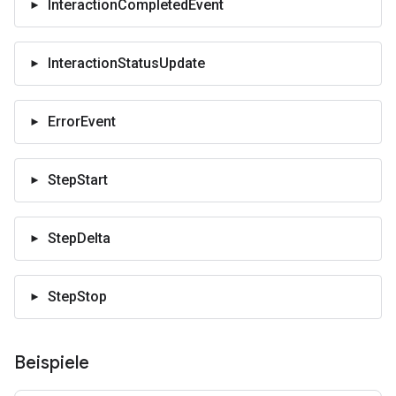
InteractionCompletedEvent
InteractionStatusUpdate
ErrorEvent
StepStart
StepDelta
StepStop
Beispiele