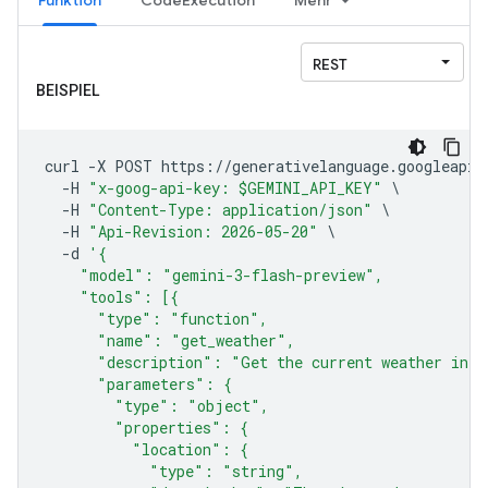
Funktion
CodeExecution
Mehr