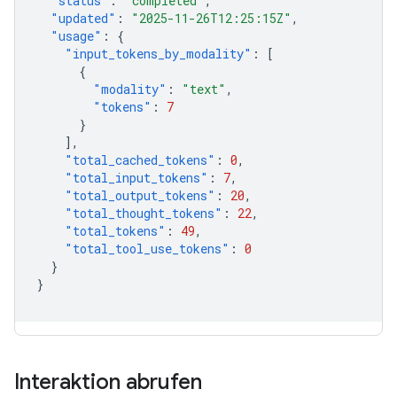
"status"
:
"completed"
,
"updated"
:
"2025-11-26T12:25:15Z"
,
"usage"
:
{
"input_tokens_by_modality"
:
[
{
"modality"
:
"text"
,
"tokens"
:
7
}
],
"total_cached_tokens"
:
0
,
"total_input_tokens"
:
7
,
"total_output_tokens"
:
20
,
"total_thought_tokens"
:
22
,
"total_tokens"
:
49
,
"total_tool_use_tokens"
:
0
}
}
Interaktion abrufen