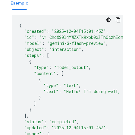
Esempio
{
"created"
:
"2025-12-04T15:01:45Z"
"id"
:
"v1_ChdXS0l4YWZXTk9xbk0xZThQczhEcmlROB
"model"
:
"gemini-3-flash-preview"
"object"
:
"interaction"
"steps"
:
[
{
"type"
:
"model_output"
"content"
:
[
{
"type"
:
"text"
"text"
:
"Hello! I'm doing well, funct
}
]
}
]
"status"
:
"completed"
"updated"
:
"2025-12-04T15:01:45Z"
"usage"
:
{