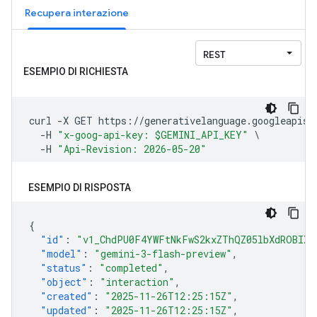
Recupera interazione
ESEMPIO DI RISPOSTA
{
"id"
:
"v1_ChdPU0F4YWFtNkFwS2kxZThQZ05lbXdROBIXT
"model"
:
"gemini-3-flash-preview"
,
"status"
:
"completed"
,
"object"
:
"interaction"
,
"created"
:
"2025-11-26T12:25:15Z"
,
"updated"
:
"2025-11-26T12:25:15Z"
,