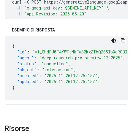
ESEMPIO DI RISPOSTA
{
"id"
:
"v1_ChdPU0F4YWFtNkFwS2kxZThQZ05lbXdROBIXT
"agent"
:
"deep-research-pro-preview-12-2025"
,
"status"
:
"cancelled"
,
"object"
:
"interaction"
,
"created"
:
"2025-11-26T12:25:15Z"
,
"updated"
:
"2025-11-26T12:25:15Z"
}
Risorse