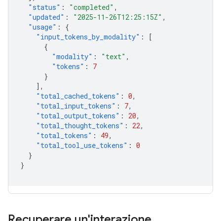
"status"
:
"completed"
,
"updated"
:
"2025-11-26T12:25:15Z"
,
"usage"
:
{
"input_tokens_by_modality"
:
[
{
"modality"
:
"text"
,
"tokens"
:
7
}
],
"total_cached_tokens"
:
0
,
"total_input_tokens"
:
7
,
"total_output_tokens"
:
20
,
"total_thought_tokens"
:
22
,
"total_tokens"
:
49
,
"total_tool_use_tokens"
:
0
}
}
Recuperare un'interazione