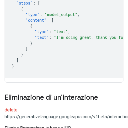
"steps"
:
[
{
"type"
:
"model_output"
,
"content"
:
[
{
"type"
:
"text"
,
"text"
:
"I'm doing great, thank you for 
}
]
}
]
}
Eliminazione di un'interazione
delete
https://generativelanguage.googleapis.com/v1beta/interactio