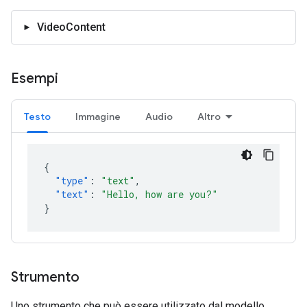
VideoContent
Esempi
Testo
Immagine
Audio
Altro
{
"type"
:
"text"
,
"text"
:
"Hello, how are you?"
}
Strumento
Uno strumento che può essere utilizzato dal modello.