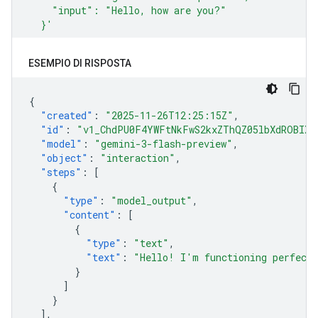
ESEMPIO DI RISPOSTA
{
"created"
:
"2025-11-26T12:25:15Z"
,
"id"
:
"v1_ChdPU0F4YWFtNkFwS2kxZThQZ05lbXdROBIXT
"model"
:
"gemini-3-flash-preview"
,
"object"
:
"interaction"
,
"steps"
:
[
{
"type"
:
"model_output"
,
"content"
:
[
{
"type"
:
"text"
,
"text"
:
"Hello! I'm functioning perfectl
}
]
}
],