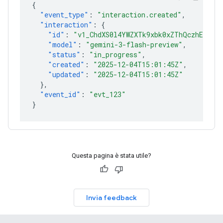
{
"event_type"
:
"interaction.created"
,
"interaction"
:
{
"id"
:
"v1_ChdXS0l4YWZXTk9xbk0xZThQczhEcmlR
"model"
:
"gemini-3-flash-preview"
,
"status"
:
"in_progress"
,
"created"
:
"2025-12-04T15:01:45Z"
,
"updated"
:
"2025-12-04T15:01:45Z"
},
"event_id"
:
"evt_123"
}
Questa pagina è stata utile?
Invia feedback