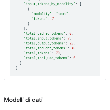
"input_tokens_by_modality"
:
[
{
"modality"
:
"text"
"tokens"
:
7
}
]
"total_cached_tokens"
:
0
"total_input_tokens"
:
7
"total_output_tokens"
:
23
"total_thought_tokens"
:
49
"total_tokens"
:
79
"total_tool_use_tokens"
:
0
}
}
Modelli di dati