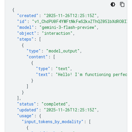
{
"created"
:
"2025-11-26T12:25:15Z"
,
"id"
:
"v1_ChdPU0F4YWFtNkFwS2kxZThQZ05lbXdROBIXT
"model"
:
"gemini-3-flash-preview"
,
"object"
:
"interaction"
,
"steps"
:
[
{
"type"
:
"model_output"
,
"content"
:
[
{
"type"
:
"text"
,
"text"
:
"Hello! I'm functioning perfectl
}
]
}
],
"status"
:
"completed"
,
"updated"
:
"2025-11-26T12:25:15Z"
,
"usage"
:
{
"input_tokens_by_modality"
:
[
{