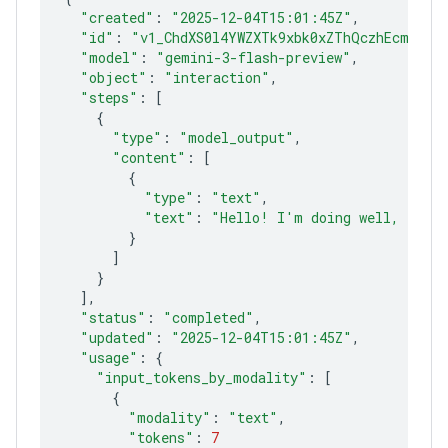
"created"
:
"2025-12-04T15:01:45Z"
"id"
:
"v1_ChdXS0l4YWZXTk9xbk0xZThQczhEcmlROB
"model"
:
"gemini-3-flash-preview"
"object"
:
"interaction"
"steps"
:
[
{
"type"
:
"model_output"
"content"
:
[
{
"type"
:
"text"
"text"
:
"Hello! I'm doing well, funct
}
]
}
]
"status"
:
"completed"
"updated"
:
"2025-12-04T15:01:45Z"
"usage"
:
{
"input_tokens_by_modality"
:
[
{
"modality"
:
"text"
"tokens"
:
7