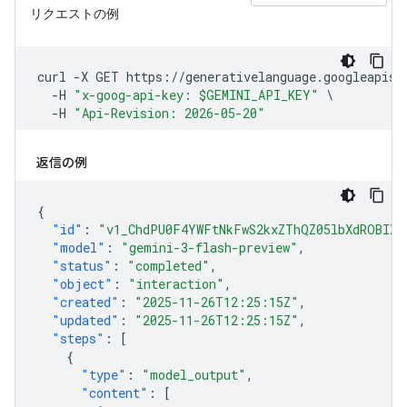
返信の例
{
"id"
:
"v1_ChdPU0F4YWFtNkFwS2kxZThQZ05lbXdROBIXT
"model"
:
"gemini-3-flash-preview"
,
"status"
:
"completed"
,
"object"
:
"interaction"
,
"created"
:
"2025-11-26T12:25:15Z"
,
"updated"
:
"2025-11-26T12:25:15Z"
,
"steps"
:
[
{
"type"
:
"model_output"
,
"content"
:
[