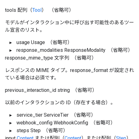
tools
配列（
Tool
）
（省略可）
モデルがインタラクション中に呼び出す可能性のあるツー
ル宣言のリスト。
usage
Usage
（省略可）
response_modalities
ResponseModality
（省略可）
response_mime_type
文字列
（省略可）
レスポンスの MIME タイプ。response_format が設定され
ている場合は必須です。
previous_interaction_id
string
（省略可）
以前のインタラクションの ID（存在する場合）。
service_tier
ServiceTier
（省略可）
webhook_config
WebhookConfig
（省略可）
steps
Step
（省略可）
input
Content
または配列（
Content
）または配列（
Step
）