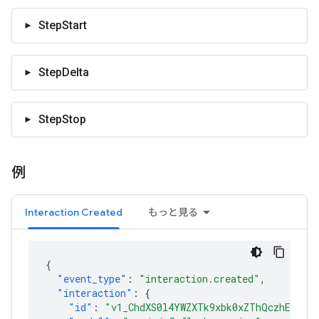
StepStart
StepDelta
StepStop
例
Interaction Created
もっと見る
{
"event_type"
:
"interaction.created"
,
"interaction"
:
{
"id"
:
"v1_ChdXS0l4YWZXTk9xbk0xZThQczhEcmlR