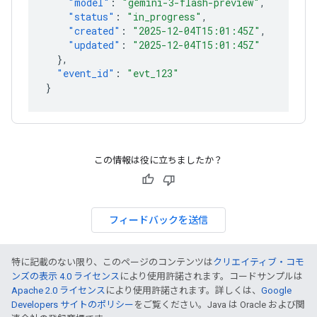
"model"
:
"gemini-3-flash-preview"
,
"status"
:
"in_progress"
,
"created"
:
"2025-12-04T15:01:45Z"
,
"updated"
:
"2025-12-04T15:01:45Z"
},
"event_id"
:
"evt_123"
}
この情報は役に立ちましたか？
フィードバックを送信
特に記載のない限り、このページのコンテンツは
クリエイティブ・コモ
ンズの表示 4.0 ライセンス
により使用許諾されます。コードサンプルは
Apache 2.0 ライセンス
により使用許諾されます。詳しくは、
Google
Developers サイトのポリシー
をご覧ください。Java は Oracle および関