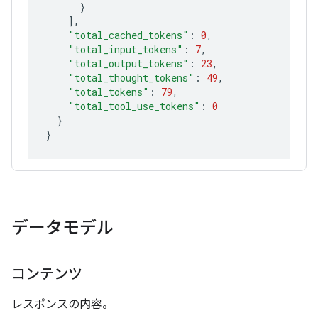
}
]
"total_cached_tokens"
:
0
"total_input_tokens"
:
7
"total_output_tokens"
:
23
"total_thought_tokens"
:
49
"total_tokens"
:
79
"total_tool_use_tokens"
:
0
}
}
データモデル
コンテンツ
レスポンスの内容。