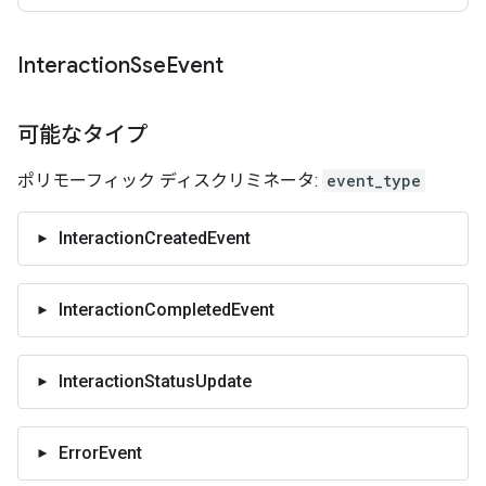
Interaction
Sse
Event
可能なタイプ
ポリモーフィック ディスクリミネータ:
event_type
InteractionCreatedEvent
InteractionCompletedEvent
InteractionStatusUpdate
ErrorEvent