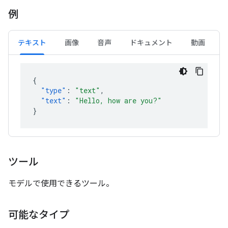
例
テキスト
画像
音声
ドキュメント
動画
{
"type"
:
"text"
,
"text"
:
"Hello, how are you?"
}
ツール
モデルで使用できるツール。
可能なタイプ