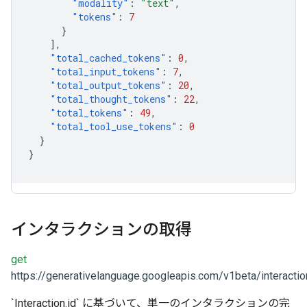
"modality"
:
"text"
,
"tokens"
:
7
}
],
"total_cached_tokens"
:
0
,
"total_input_tokens"
:
7
,
"total_output_tokens"
:
20
,
"total_thought_tokens"
:
22
,
"total_tokens"
:
49
,
"total_tool_use_tokens"
:
0
}
}
インタラクションの取得
get
https://generativelanguage.googleapis.com/v1beta/interactio
`Interaction.id` に基づいて、単一のインタラクションの完