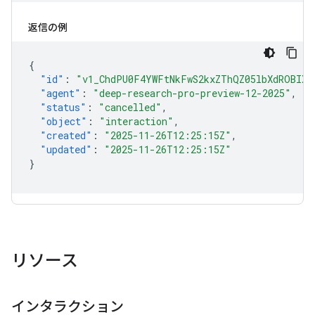
返信の例
{
"id"
:
"v1_ChdPU0F4YWFtNkFwS2kxZThQZ05lbXdROBIXT
"agent"
:
"deep-research-pro-preview-12-2025"
,
"status"
:
"cancelled"
,
"object"
:
"interaction"
,
"created"
:
"2025-11-26T12:25:15Z"
,
"updated"
:
"2025-11-26T12:25:15Z"
}
リソース
インタラクション