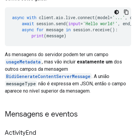
async
with
client
.
aio
.
live
.
connect
(
model
=
'...'
,
co
await
session
.
send
(
input
=
'Hello world!'
,
end_o
async
for
message
in
session
.
receive
():
print
(
message
)
As mensagens do servidor podem ter um campo
usageMetadata
, mas vão incluir
exatamente um
dos
outros campos da mensagem
BidiGenerateContentServerMessage
. A união
messageType
não é expressa em JSON, então o campo
aparece no nível superior da mensagem.
Mensagens e eventos
Activity
End