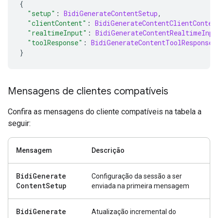
{
"setup"
:
BidiGenerateContentSetup
,
"clientContent"
:
BidiGenerateContentClientConten
"realtimeInput"
:
BidiGenerateContentRealtimeInpu
"toolResponse"
:
BidiGenerateContentToolResponse
}
Mensagens de clientes compatíveis
Confira as mensagens do cliente compatíveis na tabela a
seguir:
Mensagem
Descrição
Bidi
Generate
Configuração da sessão a ser
Content
Setup
enviada na primeira mensagem
Bidi
Generate
Atualização incremental do