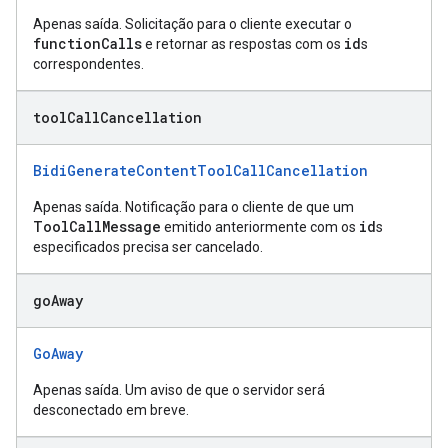
Apenas saída. Solicitação para o cliente executar o
functionCalls
id
e retornar as respostas com os
s
correspondentes.
tool
Call
Cancellation
BidiGenerateContentToolCallCancellation
Apenas saída. Notificação para o cliente de que um
ToolCallMessage
id
emitido anteriormente com os
s
especificados precisa ser cancelado.
go
Away
GoAway
Apenas saída. Um aviso de que o servidor será
desconectado em breve.