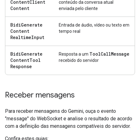
Content
Client
conteúdo da conversa atual
Content
enviada pelo cliente
Bidi
Generate
Entrada de áudio, vídeo ou texto em
Content
tempo real
Realtime
Input
Bidi
Generate
Tool
Call
Message
Resposta a um
Content
Tool
recebido do servidor
Response
Receber mensagens
Para receber mensagens do Gemini, ouça o evento
"message" do WebSocket e analise o resultado de acordo
com a definição das mensagens compatíveis do servidor.
Confira estes guias: