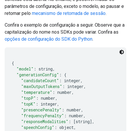
parâmetros de configuração, exceto o modelo, ao pausar e
retomar pelo
mecanismo de retomada de sessão
.
Confira o exemplo de configuração a seguir. Observe que a
capitalização do nome nos SDKs pode variar. Confira as
opções de configuração do SDK do Python
.
{
"model"
:
 string
,
"generationConfig"
:
{
"candidateCount"
:
 integer
,
"maxOutputTokens"
:
 integer
,
"temperature"
:
 number
,
"topP"
:
 number
,
"topK"
:
 integer
,
"presencePenalty"
:
 number
,
"frequencyPenalty"
:
 number
,
"responseModalities"
:
[
string
],
"speechConfig"
:
 object
,