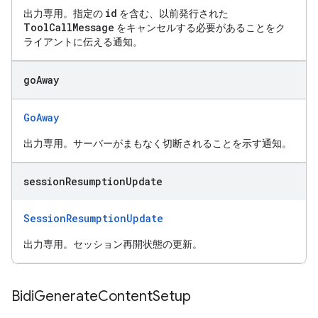
id
出力専用。指定の
を含む、以前発行された
ToolCallMessage
をキャンセルする必要があることをク
ライアントに伝える通知。
go
Away
GoAway
出力専用。サーバーがまもなく切断されることを示す通知。
session
Resumption
Update
SessionResumptionUpdate
出力専用。セッション再開状態の更新。
Bidi
Generate
Content
Setup