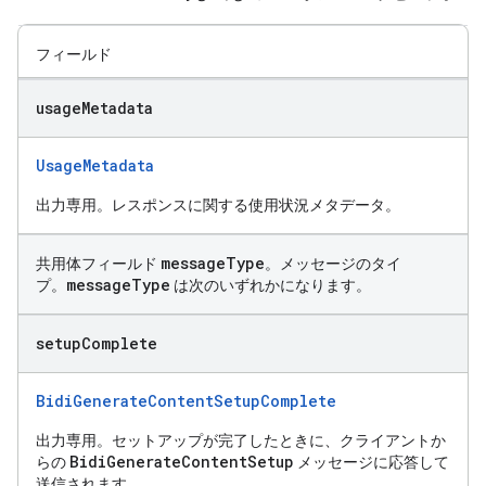
フィールド
usage
Metadata
UsageMetadata
出力専用。レスポンスに関する使用状況メタデータ。
message
Type
共用体フィールド
。メッセージのタイ
message
Type
プ。
は次のいずれかになります。
setup
Complete
BidiGenerateContentSetupComplete
出力専用。セットアップが完了したときに、クライアントか
BidiGenerateContentSetup
らの
メッセージに応答して
送信されます。