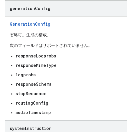
generation
Config
GenerationConfig
省略可。生成の構成。
次のフィールドはサポートされていません。
responseLogprobs
responseMimeType
logprobs
responseSchema
stopSequence
routingConfig
audioTimestamp
system
Instruction