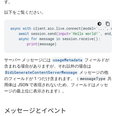
す。
以下をご覧ください。
async
with
client
.
aio
.
live
.
connect
(
model
=
'...'
,
co
await
session
.
send
(
input
=
'Hello world!'
,
end_o
async
for
message
in
session
.
receive
():
print
(
message
)
サーバー メッセージには
usageMetadata
フィールドが
含まれる場合がありますが、それ以外の場合は
BidiGenerateContentServerMessage
メッセージの他
のフィールドが 1 つだけ含まれます。
（
messageType
共
用体は JSON で表現されないため、フィールドはメッセ
ージの最上位に表示されます）。
メッセージとイベント