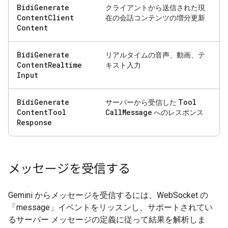
Bidi
Generate
クライアントから送信された現
Content
Client
在の会話コンテンツの増分更新
Content
Bidi
Generate
リアルタイムの音声、動画、テ
Content
Realtime
キスト入力
Input
Bidi
Generate
Tool
サーバーから受信した
Content
Tool
Call
Message
へのレスポンス
Response
メッセージを受信する
Gemini からメッセージを受信するには、WebSocket の
「message」イベントをリッスンし、サポートされてい
るサーバー メッセージの定義に従って結果を解析しま