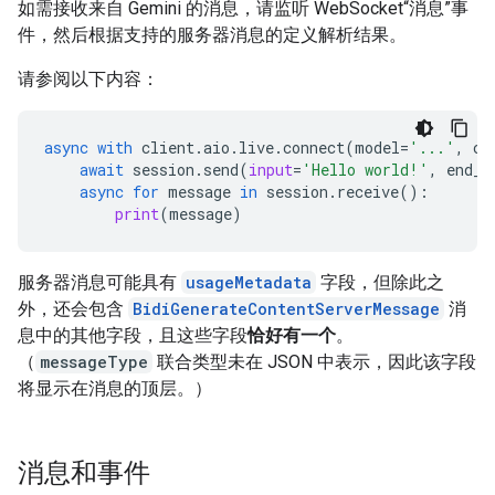
如需接收来自 Gemini 的消息，请监听 WebSocket“消息”事
件，然后根据支持的服务器消息的定义解析结果。
请参阅以下内容：
async
with
client
.
aio
.
live
.
connect
(
model
=
'...'
,
co
await
session
.
send
(
input
=
'Hello world!'
,
end_o
async
for
message
in
session
.
receive
():
print
(
message
)
服务器消息可能具有
usageMetadata
字段，但除此之
外，还会包含
BidiGenerateContentServerMessage
消
息中的其他字段，且这些字段
恰好有一个
。
（
messageType
联合类型未在 JSON 中表示，因此该字段
将显示在消息的顶层。）
消息和事件