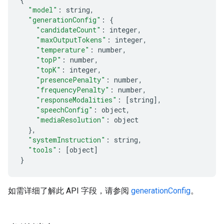
"model"
:
 string
,
"generationConfig"
:
{
"candidateCount"
:
 integer
,
"maxOutputTokens"
:
 integer
,
"temperature"
:
 number
,
"topP"
:
 number
,
"topK"
:
 integer
,
"presencePenalty"
:
 number
,
"frequencyPenalty"
:
 number
,
"responseModalities"
:
[
string
],
"speechConfig"
:
 object
,
"mediaResolution"
:
 object
},
"systemInstruction"
:
 string
,
"tools"
:
[
object
]
}
如需详细了解此 API 字段，请参阅
generationConfig
。