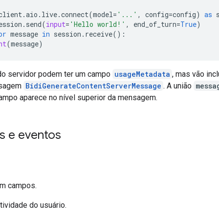
client
.
aio
.
live
.
connect
(
model
=
'...'
,
config
=
config
)
as
ession
.
send
(
input
=
'Hello world!'
,
end_of_turn
=
True
)
or
message
in
session
.
receive
():
nt
(
message
)
o servidor podem ter um campo
usageMetadata
, mas vão incl
nsagem
BidiGenerateContentServerMessage
. A união
messa
ampo aparece no nível superior da mensagem.
 e eventos
em campos.
tividade do usuário.