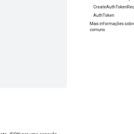
CreateAuthTokenReq
AuthToken
Mais informações sobre
comuns