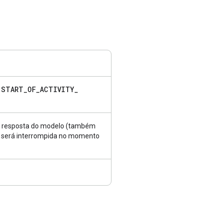
START
_
OF
_
ACTIVITY
_
á
er a resposta do modelo (também
o será interrompida no momento