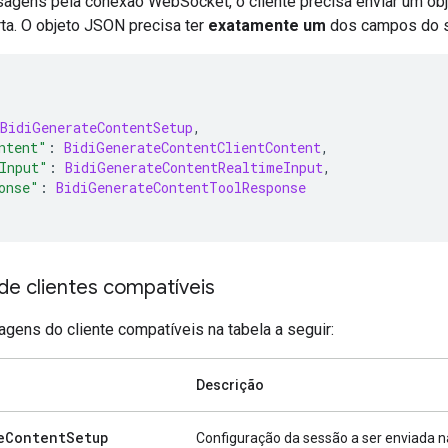
sagens pela conexão WebSocket, o cliente precisa enviar um o
a. O objeto JSON precisa ter
exatamente um
dos campos do se
BidiGenerateContentSetup
,
ntent"
:
BidiGenerateContentClientContent
,
Input"
:
BidiGenerateContentRealtimeInput
,
onse"
:
BidiGenerateContentToolResponse
e clientes compatíveis
gens do cliente compatíveis na tabela a seguir:
Descrição
e
Content
Setup
Configuração da sessão a ser enviada