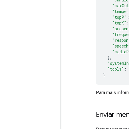
"maxOut
"temper
"topP"
"topK"
:
"presen
"freque
"respon
"speech
"mediaR
},
"systemIn
"tools"
:
}
Para mais infor
Enviar me