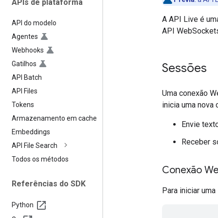
APIs de plataforma
A API Live é u
API do modelo
API WebSockets
Agentes
Webhooks
Gatilhos
Sessões
API Batch
API Files
Uma conexão Web
inicia uma nova
Tokens
Armazenamento em cache
Envie text
Embeddings
Receber so
API File Search
Todos os métodos
Conexão W
Referências do SDK
Para iniciar um
Python