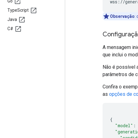
Go
Type
Script
Observação
:
o
Java
C#
Configuraçã
A mensagem inic
que inclui o mod
Não é possível a
parâmetros de c
Confira o exempl
as
opções de co
{
"model"
:
"generati
"candid