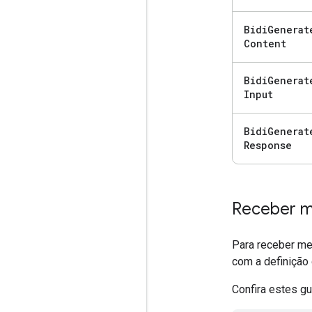
Bidi
Generat
Content
Bidi
Generat
Input
Bidi
Generat
Response
Receber 
Para receber me
com a definição
Confira estes gu