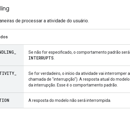
ling
neiras de processar a atividade do usuário.
ados
NDLING
_
Se não for especificado, o comportamento padrão ser
INTERRUPTS
.
TIVITY
_
Se for verdadeiro, o início da atividade vai interromp
chamada de "interrupção"). A resposta atual do model
da interrupção. Esse é o comportamento padrão.
TION
A resposta do modelo não será interrompida.