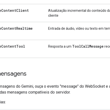
e
Content
Client
Atualização incremental do conteúdo da
cliente
e
Content
Realtime
Entrada de áudio, vídeo ou texto em te
e
Content
Tool
Tool
Call
Message
Resposta a um
rec
mensagens
nsagens do Gemini, ouça o evento "message" do WebSocket e a
 das mensagens compatíveis do servidor.
ias: