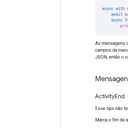
async
with
await
s
async
f
pri
As mensagens d
campos da me
JSON, então o c
Mensagens
Activity
End
Esse tipo não t
Marca o fim da a