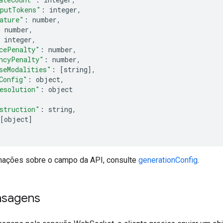
putTokens"
:
 integer
,
ature"
:
 number
,
:
 number
,
 integer
,
cePenalty"
:
 number
,
ncyPenalty"
:
 number
,
seModalities"
:
[
string
],
Config"
:
 object
,
esolution"
:
 object
struction"
:
 string
,
[
object
]
mações sobre o campo da API, consulte
generationConfig
.
nsagens