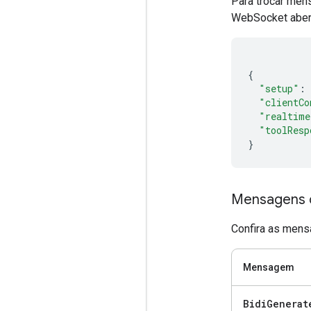
Para trocar men
WebSocket abert
{
"setup"
:
"clientCo
"realtime
"toolResp
}
Mensagens d
Confira as mensa
Mensagem
Bidi
Generat