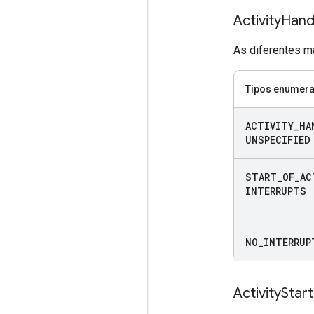
Activity
Hand
As diferentes ma
Tipos enumer
ACTIVITY
_
HA
UNSPECIFIED
START
_
OF
_
AC
INTERRUPTS
NO
_
INTERRUP
Activity
Start