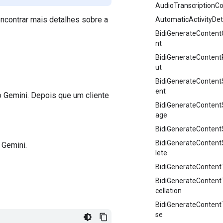
AudioTranscriptionCo
encontrar mais detalhes sobre a
AutomaticActivityDet
BidiGenerateContent
nt
BidiGenerateContent
ut
BidiGenerateContent
ent
 Gemini. Depois que um cliente
BidiGenerateConten
age
BidiGenerateContent
BidiGenerateConten
 Gemini.
lete
BidiGenerateContentT
BidiGenerateContent
cellation
BidiGenerateConten
se