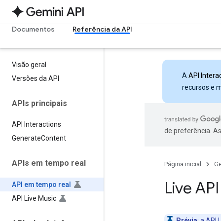
Documentos
Referência da API
Visão geral
A
API Intera
Versões da API
recursos e 
APIs principais
API Interactions
de preferência. A
Generate
Content
APIs em tempo real
Página inicial
Ge
Live AP
API em tempo real
API Live Music
Prévia
:
a API L