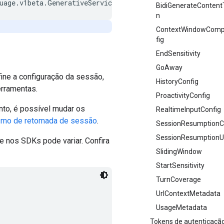
BidiGenerateContentT
n
ContextWindowComp
fig
EndSensitivity
GoAway
ne a configuração da sessão,
HistoryConfig
erramentas.
ProactivityConfig
nto, é possível mudar os
RealtimeInputConfig
mo de retomada de sessão
.
SessionResumptionC
SessionResumptionU
e nos SDKs pode variar. Confira
SlidingWindow
StartSensitivity
TurnCoverage
UrlContextMetadata
UsageMetadata
Tokens de autenticaçã