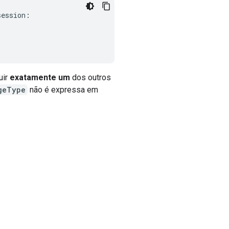
session
:
uir
exatamente um
dos outros
geType
não é expressa em