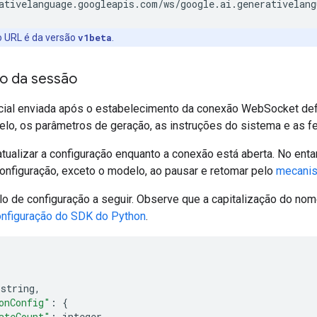
 URL é da versão
v1beta
.
o da sessão
ial enviada após o estabelecimento da conexão WebSocket defi
elo, os parâmetros de geração, as instruções do sistema e as f
tualizar a configuração enquanto a conexão está aberta. No enta
onfiguração, exceto o modelo, ao pausar e retomar pelo
mecanis
o de configuração a seguir. Observe que a capitalização do nom
nfiguração do SDK do Python
.
 string
,
onConfig"
:
{
ateCount"
:
 integer
,