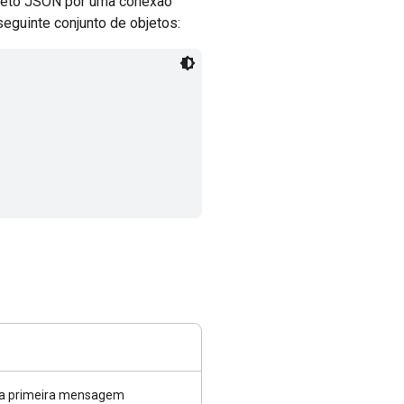
bjeto JSON por uma conexão
guinte conjunto de objetos:
 na primeira mensagem