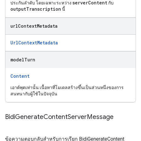
serverContent
ประกันลำดับ โดยเฉพาะระหว่าง
กับ
outputTranscription
นี้
url
Context
Metadata
UrlContextMetadata
model
Turn
Content
เอาต์พุตเท่านั้น เนื้อหาที่โมเดลสร้างขึ้นเป็นส่วนหนึ่งของการ
สนทนากับผู้ใช้ในปัจจุบัน
Bidi
Generate
Content
Server
Message
ข้อความตอบกลับสำหรับการเรียก BidiGenerateContent