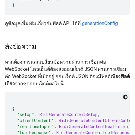
}
ดูข้อมูลเพิ่มเติมเกี่ยวกับฟิลด์ API ได้ที่
generationConfig
ส่งข้อความ
หากต้องการแลกเปลี่ยนข้อความผ่านการเชื่อมต่อ
WebSocket ไคลเอ็นต์ต้องส่งออบเจ็กต์ JSON ผ่านการเชื่อม
ต่อ WebSocket ที่เปิดอยู่ ออบเจ็กต์ JSON ต้องมีฟิลด์
เพียงฟิลด์
เดียว
จากชุดออบเจ็กต์ต่อไปนี้
{
"setup"
:
BidiGenerateContentSetup
,
"clientContent"
:
BidiGenerateContentClientConten
"realtimeInput"
:
BidiGenerateContentRealtimeInpu
"toolResponse"
:
BidiGenerateContentToolResponse