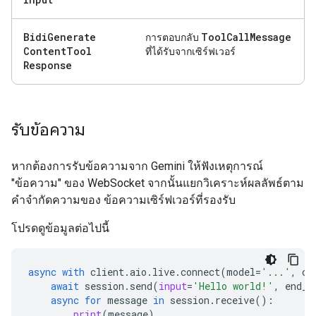
Bidi
Generate
Tool
Call
Message
การตอบกลับ
Content
Tool
ที่ได้รับจากเซิร์ฟเวอร์
Response
รับข้อความ
หากต้องการรับข้อความจาก Gemini ให้ฟังเหตุการณ์
"ข้อความ" ของ WebSocket จากนั้นแยกวิเคราะห์ผลลัพธ์ตาม
คำจำกัดความของ ข้อความเซิร์ฟเวอร์ที่รองรับ
โปรดดูข้อมูลต่อไปนี้
async
with
client
.
aio
.
live
.
connect
(
model
=
'...'
,
co
await
session
.
send
(
input
=
'Hello world!'
,
end_o
async
for
message
in
session
.
receive
():
print
(
message
)