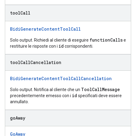
tool
Call
BidiGenerateContentToolCall
functionCalls
Solo output. Richiedi al cliente di eseguire
e
id
restituire le risposte con i
corrispondenti.
tool
Call
Cancellation
BidiGenerateContentToolCallCancellation
ToolCallMessage
Solo output. Notifica al cliente che un
id
precedentemente emesso con i
specificati deve essere
annullato.
go
Away
GoAway