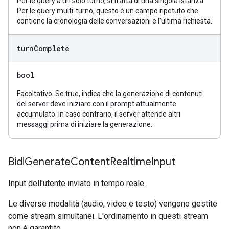
Per le query a un solo turno, si tratta di una singola istanza.
Per le query multi-turno, questo è un campo ripetuto che
contiene la cronologia delle conversazioni e l'ultima richiesta.
turn
Complete
bool
Facoltativo. Se true, indica che la generazione di contenuti
del server deve iniziare con il prompt attualmente
accumulato. In caso contrario, il server attende altri
messaggi prima di iniziare la generazione.
Bidi
Generate
Content
Realtime
Input
Input dell'utente inviato in tempo reale.
Le diverse modalità (audio, video e testo) vengono gestite
come stream simultanei. L'ordinamento in questi stream
non è garantito.