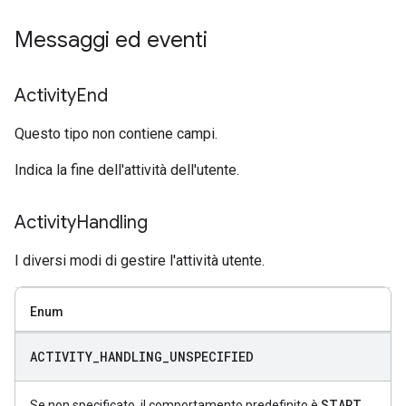
Messaggi ed eventi
Activity
End
Questo tipo non contiene campi.
Indica la fine dell'attività dell'utente.
Activity
Handling
I diversi modi di gestire l'attività utente.
Enum
ACTIVITY
_
HANDLING
_
UNSPECIFIED
START
_
Se non specificato, il comportamento predefinito è