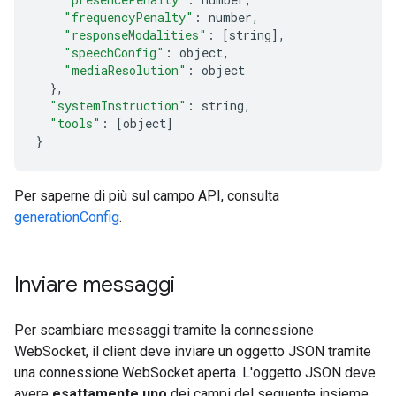
"frequencyPenalty"
:
 number
,
"responseModalities"
:
[
string
],
"speechConfig"
:
 object
,
"mediaResolution"
:
 object
},
"systemInstruction"
:
 string
,
"tools"
:
[
object
]
}
Per saperne di più sul campo API, consulta
generationConfig
.
Inviare messaggi
Per scambiare messaggi tramite la connessione
WebSocket, il client deve inviare un oggetto JSON tramite
una connessione WebSocket aperta. L'oggetto JSON deve
avere
esattamente uno
dei campi del seguente insieme