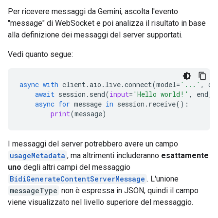
Per ricevere messaggi da Gemini, ascolta l'evento
"message" di WebSocket e poi analizza il risultato in base
alla definizione dei messaggi del server supportati.
Vedi quanto segue:
async
with
client
.
aio
.
live
.
connect
(
model
=
'...'
,
co
await
session
.
send
(
input
=
'Hello world!'
,
end_o
async
for
message
in
session
.
receive
():
print
(
message
)
I messaggi del server potrebbero avere un campo
usageMetadata
, ma altrimenti includeranno
esattamente
uno
degli altri campi del messaggio
BidiGenerateContentServerMessage
. L'unione
messageType
non è espressa in JSON, quindi il campo
viene visualizzato nel livello superiore del messaggio.