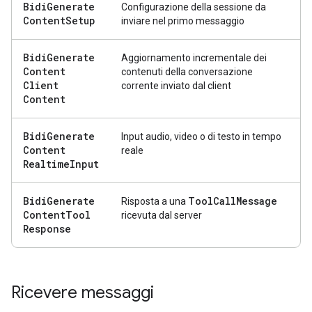
Bidi
Generate
Configurazione della sessione da
Content
Setup
inviare nel primo messaggio
Bidi
Generate
Aggiornamento incrementale dei
Content
contenuti della conversazione
Client
corrente inviato dal client
Content
Bidi
Generate
Input audio, video o di testo in tempo
Content
reale
Realtime
Input
Bidi
Generate
Tool
Call
Message
Risposta a una
Content
Tool
ricevuta dal server
Response
Ricevere messaggi