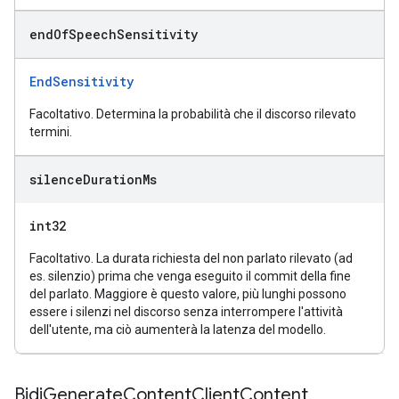
end
Of
Speech
Sensitivity
EndSensitivity
Facoltativo. Determina la probabilità che il discorso rilevato
termini.
silence
Duration
Ms
int32
Facoltativo. La durata richiesta del non parlato rilevato (ad
es. silenzio) prima che venga eseguito il commit della fine
del parlato. Maggiore è questo valore, più lunghi possono
essere i silenzi nel discorso senza interrompere l'attività
dell'utente, ma ciò aumenterà la latenza del modello.
Bidi
Generate
Content
Client
Content