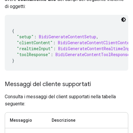
di oggetti:
{
"setup"
:
BidiGenerateContentSetup
,
"clientContent"
:
BidiGenerateContentClientConten
"realtimeInput"
:
BidiGenerateContentRealtimeInpu
"toolResponse"
:
BidiGenerateContentToolResponse
}
Messaggi del cliente supportati
Consulta i messaggi del client supportati nella tabella
seguente:
Messaggio
Descrizione