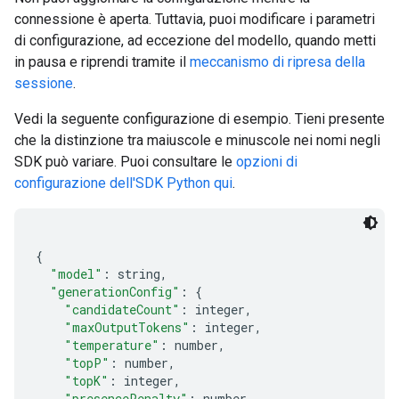
connessione è aperta. Tuttavia, puoi modificare i parametri
di configurazione, ad eccezione del modello, quando metti
in pausa e riprendi tramite il
meccanismo di ripresa della
sessione
.
Vedi la seguente configurazione di esempio. Tieni presente
che la distinzione tra maiuscole e minuscole nei nomi negli
SDK può variare. Puoi consultare le
opzioni di
configurazione dell'SDK Python qui
.
{
"model"
:
 string
,
"generationConfig"
:
{
"candidateCount"
:
 integer
,
"maxOutputTokens"
:
 integer
,
"temperature"
:
 number
,
"topP"
:
 number
,
"topK"
:
 integer
,
"presencePenalty"
:
 number
,