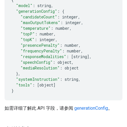
"model"
:
 string
,
"generationConfig"
:
{
"candidateCount"
:
 integer
,
"maxOutputTokens"
:
 integer
,
"temperature"
:
 number
,
"topP"
:
 number
,
"topK"
:
 integer
,
"presencePenalty"
:
 number
,
"frequencyPenalty"
:
 number
,
"responseModalities"
:
[
string
],
"speechConfig"
:
 object
,
"mediaResolution"
:
 object
},
"systemInstruction"
:
 string
,
"tools"
:
[
object
]
}
如需详细了解此 API 字段，请参阅
generationConfig
。