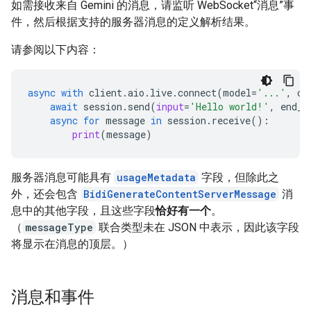
如需接收来自 Gemini 的消息，请监听 WebSocket“消息”事
件，然后根据支持的服务器消息的定义解析结果。
请参阅以下内容：
async
with
client
.
aio
.
live
.
connect
(
model
=
'...'
,
co
await
session
.
send
(
input
=
'Hello world!'
,
end_o
async
for
message
in
session
.
receive
():
print
(
message
)
服务器消息可能具有
usageMetadata
字段，但除此之
外，还会包含
BidiGenerateContentServerMessage
消
息中的其他字段，且这些字段
恰好有一个
。
（
messageType
联合类型未在 JSON 中表示，因此该字段
将显示在消息的顶层。）
消息和事件