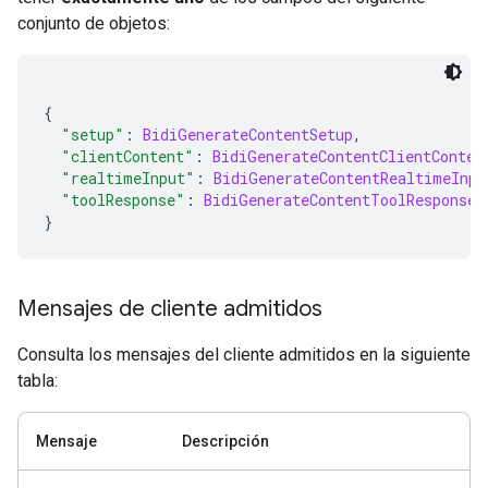
conjunto de objetos:
{
"setup"
:
BidiGenerateContentSetup
,
"clientContent"
:
BidiGenerateContentClientConten
"realtimeInput"
:
BidiGenerateContentRealtimeInpu
"toolResponse"
:
BidiGenerateContentToolResponse
}
Mensajes de cliente admitidos
Consulta los mensajes del cliente admitidos en la siguiente
tabla:
Mensaje
Descripción