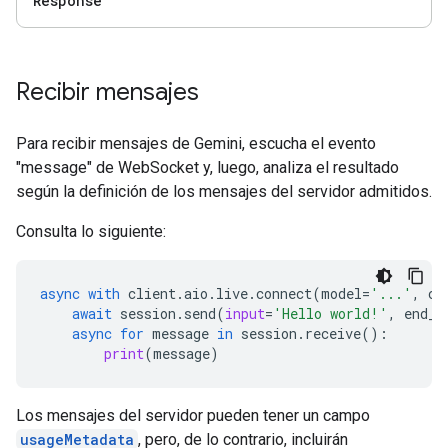
Response
Recibir mensajes
Para recibir mensajes de Gemini, escucha el evento
"message" de WebSocket y, luego, analiza el resultado
según la definición de los mensajes del servidor admitidos.
Consulta lo siguiente:
async
with
client
.
aio
.
live
.
connect
(
model
=
'...'
,
co
await
session
.
send
(
input
=
'Hello world!'
,
end_o
async
for
message
in
session
.
receive
():
print
(
message
)
Los mensajes del servidor pueden tener un campo
usageMetadata
, pero, de lo contrario, incluirán