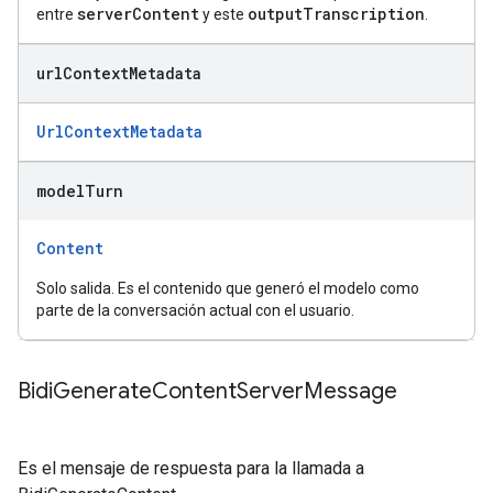
serverContent
outputTranscription
entre
y este
.
url
Context
Metadata
UrlContextMetadata
model
Turn
Content
Solo salida. Es el contenido que generó el modelo como
parte de la conversación actual con el usuario.
Bidi
Generate
Content
Server
Message
Es el mensaje de respuesta para la llamada a