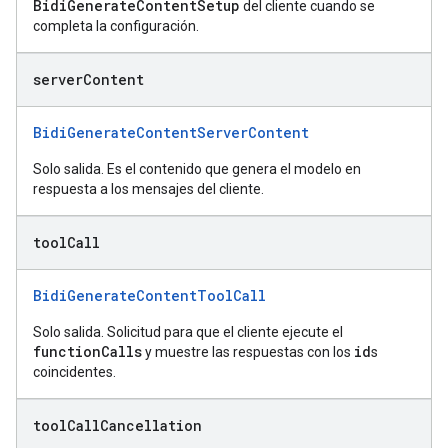
BidiGenerateContentSetup
del cliente cuando se
completa la configuración.
server
Content
BidiGenerateContentServerContent
Solo salida. Es el contenido que genera el modelo en
respuesta a los mensajes del cliente.
tool
Call
BidiGenerateContentToolCall
Solo salida. Solicitud para que el cliente ejecute el
functionCalls
id
y muestre las respuestas con los
s
coincidentes.
tool
Call
Cancellation