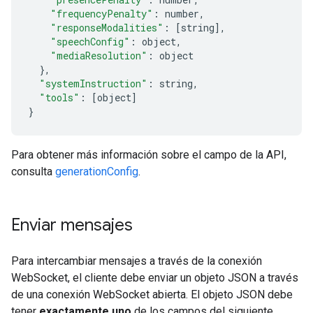
"frequencyPenalty"
:
 number
,
"responseModalities"
:
[
string
],
"speechConfig"
:
 object
,
"mediaResolution"
:
 object
},
"systemInstruction"
:
 string
,
"tools"
:
[
object
]
}
Para obtener más información sobre el campo de la API,
consulta
generationConfig
.
Enviar mensajes
Para intercambiar mensajes a través de la conexión
WebSocket, el cliente debe enviar un objeto JSON a través
de una conexión WebSocket abierta. El objeto JSON debe
tener
exactamente uno
de los campos del siguiente