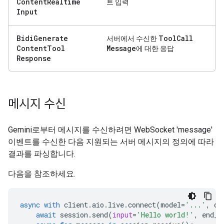
Content
Realtime
트 입력
Input
Bidi
Generate
Tool
Call
서버에서 수신한
Content
Tool
Message
에 대한 응답
Response
메시지 수신
Gemini로부터 메시지를 수신하려면 WebSocket 'message'
이벤트를 수신한 다음 지원되는 서버 메시지의 정의에 따라
결과를 파싱합니다.
다음을 참조하세요.
async
with
client
.
aio
.
live
.
connect
(
model
=
'...'
,
co
await
session
.
send
(
input
=
'Hello world!'
,
end_o