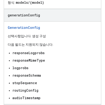
models/{model}
형식:
generation
Config
GenerationConfig
선택사항입니다. 생성 구성
다음 필드는 지원되지 않습니다.
responseLogprobs
responseMimeType
logprobs
responseSchema
stopSequence
routingConfig
audioTimestamp