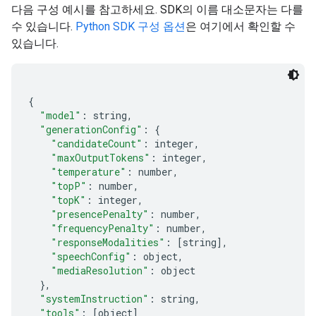
다음 구성 예시를 참고하세요. SDK의 이름 대소문자는 다를
수 있습니다.
Python SDK 구성 옵션
은 여기에서 확인할 수
있습니다.
{
"model"
:
 string
,
"generationConfig"
:
{
"candidateCount"
:
 integer
,
"maxOutputTokens"
:
 integer
,
"temperature"
:
 number
,
"topP"
:
 number
,
"topK"
:
 integer
,
"presencePenalty"
:
 number
,
"frequencyPenalty"
:
 number
,
"responseModalities"
:
[
string
],
"speechConfig"
:
 object
,
"mediaResolution"
:
 object
},
"systemInstruction"
:
 string
,
"tools"
:
[
object
]