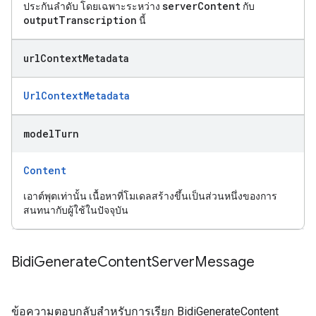
serverContent
ประกันลำดับ โดยเฉพาะระหว่าง
กับ
outputTranscription
นี้
url
Context
Metadata
UrlContextMetadata
model
Turn
Content
เอาต์พุตเท่านั้น เนื้อหาที่โมเดลสร้างขึ้นเป็นส่วนหนึ่งของการ
สนทนากับผู้ใช้ในปัจจุบัน
Bidi
Generate
Content
Server
Message
ข้อความตอบกลับสำหรับการเรียก BidiGenerateContent