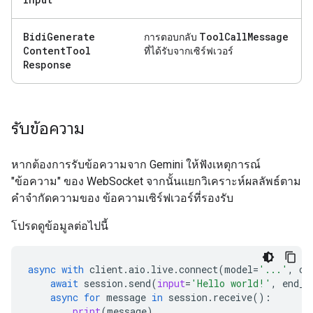
Bidi
Generate
Tool
Call
Message
การตอบกลับ
Content
Tool
ที่ได้รับจากเซิร์ฟเวอร์
Response
รับข้อความ
หากต้องการรับข้อความจาก Gemini ให้ฟังเหตุการณ์
"ข้อความ" ของ WebSocket จากนั้นแยกวิเคราะห์ผลลัพธ์ตาม
คำจำกัดความของ ข้อความเซิร์ฟเวอร์ที่รองรับ
โปรดดูข้อมูลต่อไปนี้
async
with
client
.
aio
.
live
.
connect
(
model
=
'...'
,
co
await
session
.
send
(
input
=
'Hello world!'
,
end_o
async
for
message
in
session
.
receive
():
print
(
message
)