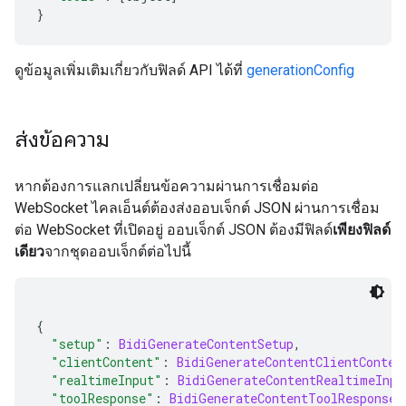
}
ดูข้อมูลเพิ่มเติมเกี่ยวกับฟิลด์ API ได้ที่
generationConfig
ส่งข้อความ
หากต้องการแลกเปลี่ยนข้อความผ่านการเชื่อมต่อ
WebSocket ไคลเอ็นต์ต้องส่งออบเจ็กต์ JSON ผ่านการเชื่อม
ต่อ WebSocket ที่เปิดอยู่ ออบเจ็กต์ JSON ต้องมีฟิลด์
เพียงฟิลด์
เดียว
จากชุดออบเจ็กต์ต่อไปนี้
{
"setup"
:
BidiGenerateContentSetup
,
"clientContent"
:
BidiGenerateContentClientConten
"realtimeInput"
:
BidiGenerateContentRealtimeInpu
"toolResponse"
:
BidiGenerateContentToolResponse