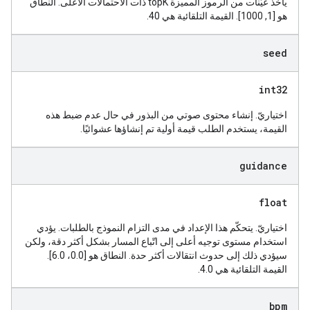
يأخذ عيّنات من الرموز المميزة topK ذات الاحتمالات الأعلى. النطاق
هو [1, 1000]. القيمة التلقائية هي 40.
seed
int32
اختياريّ. إنشاء محتوى صوتي من البذور في حال عدم ضبط هذه
القيمة، يستخدم الطلب قيمة أولية تم إنشاؤها عشوائيًا.
guidance
float
اختياريّ. يتحكّم هذا الإعداد في مدى التزام النموذج بالطلبات. يؤدي
استخدام مستوى توجيه أعلى إلى اتّباع المسار بشكل أكثر دقة، ولكن
سيؤدي ذلك إلى حدوث انتقالات أكثر حدة. النطاق هو [0.0، 6.0].
القيمة التلقائية هي 4.0.
bpm