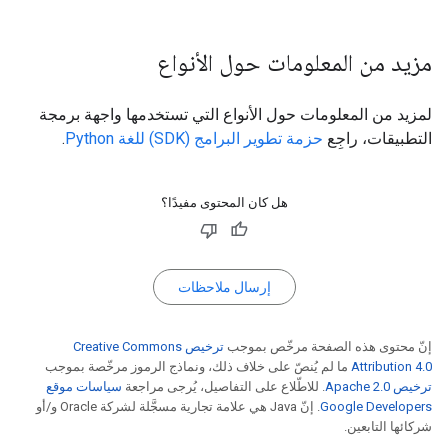
مزيد من المعلومات حول الأنواع
لمزيد من المعلومات حول الأنواع التي تستخدمها واجهة برمجة
التطبيقات، راجِع
حزمة تطوير البرامج (SDK) للغة Python
.
هل كان المحتوى مفيدًا؟
إرسال ملاحظات
إنّ محتوى هذه الصفحة مرخّص بموجب
ترخيص Creative Commons
Attribution 4.0‏
ما لم يُنصّ على خلاف ذلك، ونماذج الرموز مرخّصة بموجب
ترخيص Apache 2.0‏
. للاطّلاع على التفاصيل، يُرجى مراجعة
سياسات موقع
Google Developers‏
. إنّ Java هي علامة تجارية مسجَّلة لشركة Oracle و/أو
شركائها التابعين.