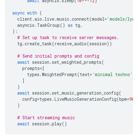
await
asyncio
.
sleep
(
10
**-
12
)
async
with
(
client
.
aio
.
live
.
music
.
connect
(
model
=
'models/lyri
asyncio
.
TaskGroup
()
as
tg
,
):
# Set up task to receive server messages.
tg
.
create_task
(
receive_audio
(
session
))
# Send initial prompts and config
await
session
.
set_weighted_prompts
(
prompts
=
[
types
.
WeightedPrompt
(
text
=
'minimal techno'
,
]
)
await
session
.
set_music_generation_config
(
config
=
types
.
LiveMusicGenerationConfig
(
bpm
=
90
,
)
# Start streaming music
await
session
.
play
()