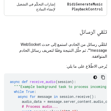
Bidi
Generate
Music
إشارات التحكّم في التشغيل
Playback
Control
لإنشاء النماذج
تلقي الرسائل
لتلقّي رسائل من الخادم، استمع إلى حدث WebSocket
"message"، ثم حلِّل النتيجة وفقًا لتعريف رسائل الخادم
المتوافقة.
يُرجى الاطّلاع على ما يلي:
async
def
receive_audio
(
session
):
"""Example background task to process incoming a
while
True
:
async
for
message
in
session
.
receive
():
audio_data
=
message
.
server_content
.
audio_ch
# Process audio...