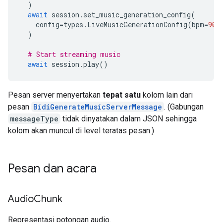
)
await
session
.
set_music_generation_config
(
config
=
types
.
LiveMusicGenerationConfig
(
bpm
=
90
,
)
# Start streaming music
await
session
.
play
()
Pesan server menyertakan
tepat satu
kolom lain dari
pesan
BidiGenerateMusicServerMessage
. (Gabungan
messageType
tidak dinyatakan dalam JSON sehingga
kolom akan muncul di level teratas pesan.)
Pesan dan acara
Audio
Chunk
Representasi potongan audio.