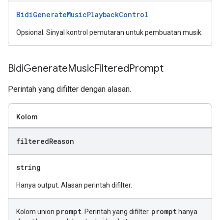
BidiGenerateMusicPlaybackControl
Opsional. Sinyal kontrol pemutaran untuk pembuatan musik.
Bidi
Generate
Music
Filtered
Prompt
Perintah yang difilter dengan alasan.
Kolom
filtered
Reason
string
Hanya output. Alasan perintah difilter.
prompt
prompt
Kolom union
. Perintah yang difilter.
hanya