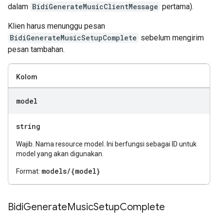
dalam
BidiGenerateMusicClientMessage
pertama).
Klien harus menunggu pesan
BidiGenerateMusicSetupComplete
sebelum mengirim
pesan tambahan.
Kolom
model
string
Wajib. Nama resource model. Ini berfungsi sebagai ID untuk
model yang akan digunakan.
models/{model}
Format:
Bidi
Generate
Music
Setup
Complete