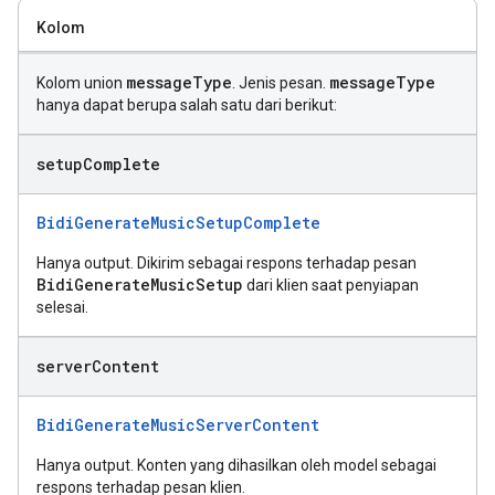
Kolom
message
Type
message
Type
Kolom union
. Jenis pesan.
hanya dapat berupa salah satu dari berikut:
setup
Complete
BidiGenerateMusicSetupComplete
Hanya output. Dikirim sebagai respons terhadap pesan
BidiGenerateMusicSetup
dari klien saat penyiapan
selesai.
server
Content
BidiGenerateMusicServerContent
Hanya output. Konten yang dihasilkan oleh model sebagai
respons terhadap pesan klien.