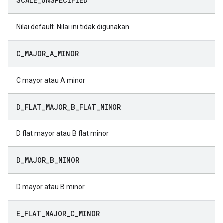
SCALE
_
UNSPECIFIED
Nilai default. Nilai ini tidak digunakan.
C
_
MAJOR
_
A
_
MINOR
C mayor atau A minor
D
_
FLAT
_
MAJOR
_
B
_
FLAT
_
MINOR
D flat mayor atau B flat minor
D
_
MAJOR
_
B
_
MINOR
D mayor atau B minor
E
_
FLAT
_
MAJOR
_
C
_
MINOR