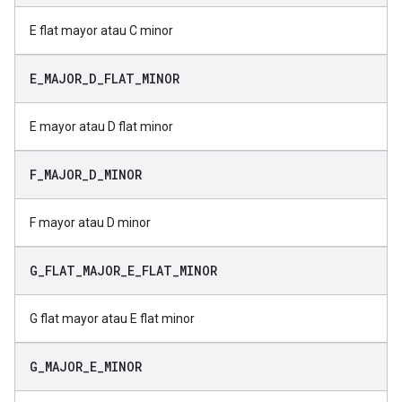
E flat mayor atau C minor
E
_
MAJOR
_
D
_
FLAT
_
MINOR
E mayor atau D flat minor
F
_
MAJOR
_
D
_
MINOR
F mayor atau D minor
G
_
FLAT
_
MAJOR
_
E
_
FLAT
_
MINOR
G flat mayor atau E flat minor
G
_
MAJOR
_
E
_
MINOR