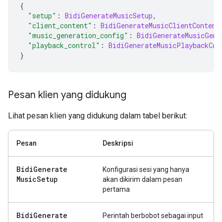
{
"setup"
:
BidiGenerateMusicSetup
,
"client_content"
:
BidiGenerateMusicClientContent
"music_generation_config"
:
BidiGenerateMusicGene
"playback_control"
:
BidiGenerateMusicPlaybackCon
}
Pesan klien yang didukung
Lihat pesan klien yang didukung dalam tabel berikut:
Pesan
Deskripsi
Bidi
Generate
Konfigurasi sesi yang hanya
Music
Setup
akan dikirim dalam pesan
pertama
Bidi
Generate
Perintah berbobot sebagai input