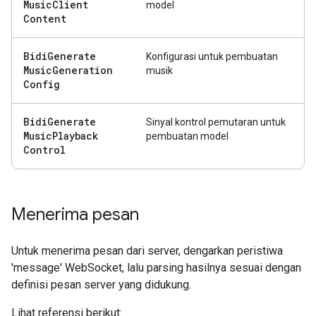
Music
Client
model
Content
Bidi
Generate
Konfigurasi untuk pembuatan
Music
Generation
musik
Config
Bidi
Generate
Sinyal kontrol pemutaran untuk
Music
Playback
pembuatan model
Control
Menerima pesan
Untuk menerima pesan dari server, dengarkan peristiwa
'message' WebSocket, lalu parsing hasilnya sesuai dengan
definisi pesan server yang didukung.
Lihat referensi berikut: