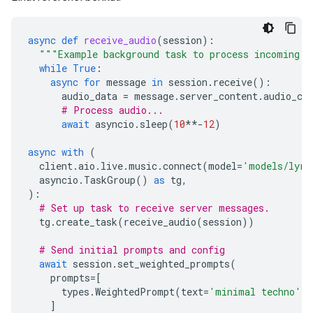
async
def
receive_audio
(
session
):
"""Example background task to process incoming a
while
True
:
async
for
message
in
session
.
receive
():
audio_data
=
message
.
server_content
.
audio_ch
# Process audio...
await
asyncio
.
sleep
(
10
**-
12
)
async
with
(
client
.
aio
.
live
.
music
.
connect
(
model
=
'models/lyri
asyncio
.
TaskGroup
()
as
tg
,
):
# Set up task to receive server messages.
tg
.
create_task
(
receive_audio
(
session
))
# Send initial prompts and config
await
session
.
set_weighted_prompts
(
prompts
=
[
types
.
WeightedPrompt
(
text
=
'minimal techno'
,
]