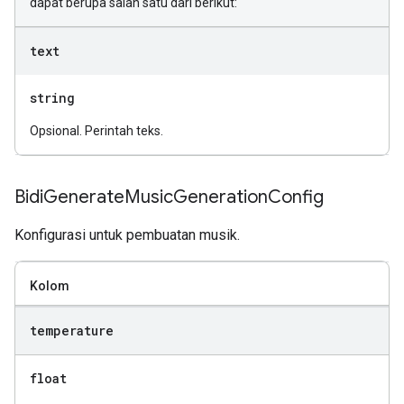
dapat berupa salah satu dari berikut:
text
string
Opsional. Perintah teks.
Bidi
Generate
Music
Generation
Config
Konfigurasi untuk pembuatan musik.
Kolom
temperature
float