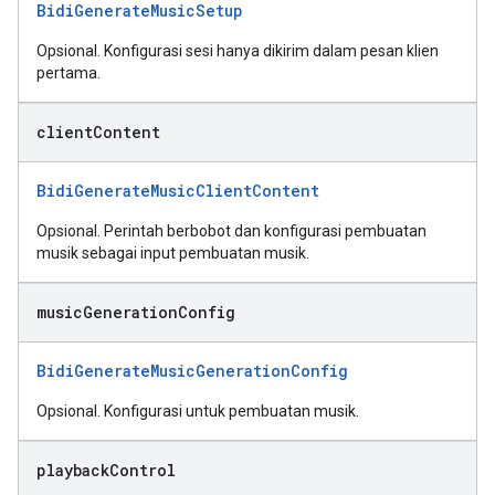
BidiGenerateMusicSetup
Opsional. Konfigurasi sesi hanya dikirim dalam pesan klien
pertama.
client
Content
BidiGenerateMusicClientContent
Opsional. Perintah berbobot dan konfigurasi pembuatan
musik sebagai input pembuatan musik.
music
Generation
Config
BidiGenerateMusicGenerationConfig
Opsional. Konfigurasi untuk pembuatan musik.
playback
Control