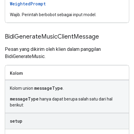
WeightedPrompt
Wajib. Perintah berbobot sebagai input model.
Bidi
Generate
Music
Client
Message
Pesan yang dikirim oleh klien dalam panggilan
BidiGenerateMusic.
Kolom
messageType
Kolom union
.
messageType
hanya dapat berupa salah satu dari hal
berikut:
setup