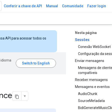
Conferir a chave de API
Manual
Comunidade
Fazer login
Nesta página
ssa API para acessar todos os
Sessões
Conexão WebSocket
Configuração da ses
 idioma
Enviar mensagens
Mensagens de client
compatíveis
Receber mensagens
Mensagens e eventos
ence
AudioChunk
SourceMetadata
BidiGenerateMusicCl