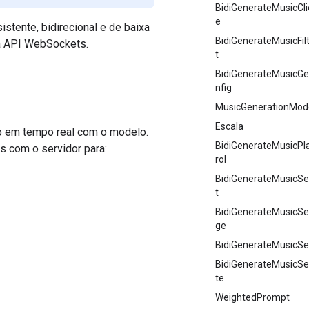
BidiGenerateMusicCl
e
stente, bidirecional e de baixa
BidiGenerateMusicFi
 a API WebSockets.
t
BidiGenerateMusicGe
nfig
MusicGenerationMod
Escala
 em tempo real com o modelo.
BidiGenerateMusicPl
s com o servidor para:
rol
BidiGenerateMusicSe
t
BidiGenerateMusicS
ge
BidiGenerateMusicSe
BidiGenerateMusicS
te
WeightedPrompt