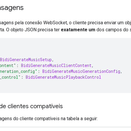
nsagens
sagens pela conexão WebSocket, o cliente precisa enviar um o
a. O objeto JSON precisa ter
exatamente um
dos campos do se
BidiGenerateMusicSetup
,
ontent"
:
BidiGenerateMusicClientContent
,
neration_config"
:
BidiGenerateMusicGenerationConfig
,
_control"
:
BidiGenerateMusicPlaybackControl
e clientes compatíveis
gens do cliente compatíveis na tabela a seguir: