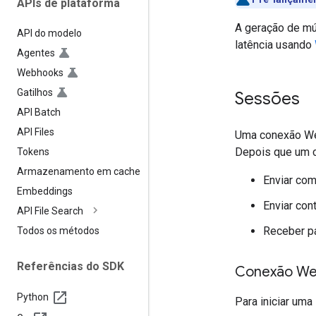
APIs de plataforma
A geração de mú
API do modelo
latência usando
Agentes
Webhooks
Gatilhos
Sessões
API Batch
API Files
Uma conexão We
Depois que um c
Tokens
Armazenamento em cache
Enviar com
Embeddings
Enviar con
API File Search
Receber pa
Todos os métodos
Referências do SDK
Conexão W
Python
Para iniciar um