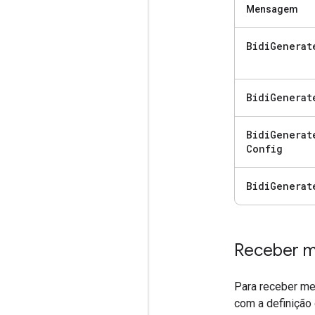
Mensagem
Bidi
Generat
Bidi
Generat
Bidi
Generat
Config
Bidi
Generat
Receber 
Para receber me
com a definição