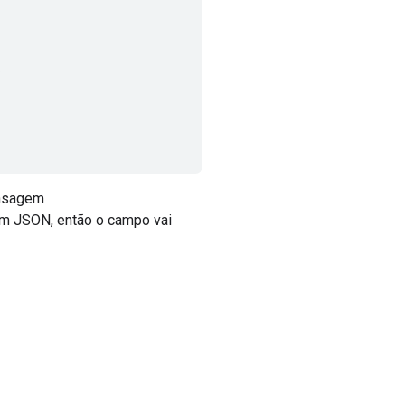
)
nsagem
m JSON, então o campo vai