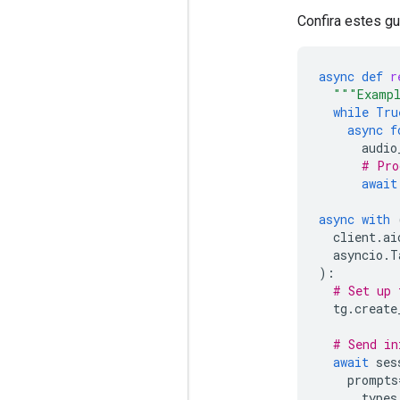
Confira estes gu
async
def
r
"""Exampl
while
Tru
async
f
audio
# Pro
await
async
with
client
.
ai
asyncio
.
T
):
# Set up 
tg
.
create
# Send in
await
ses
prompts
types