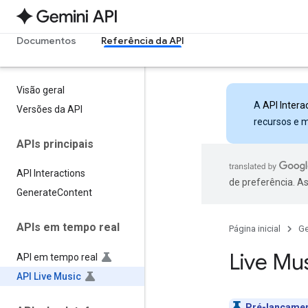
Documentos
Referência da API
Visão geral
A
API Intera
Versões da API
recursos e 
APIs principais
API Interactions
de preferência. A
Generate
Content
APIs em tempo real
Página inicial
Ge
Live Mu
API em tempo real
API Live Music
Pré-lançame