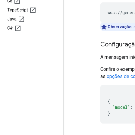
Go
Type
Script
Java
Observação
:
o
C#
Configuraçã
A mensagem inic
Confira o exempl
as
opções de co
{
"model"
:
}