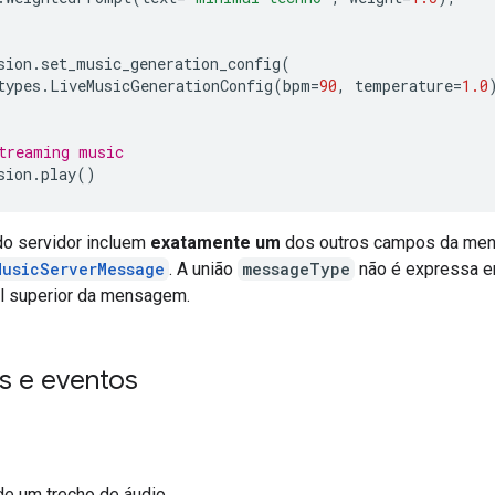
sion
.
set_music_generation_config
(
types
.
LiveMusicGenerationConfig
(
bpm
=
90
,
temperature
=
1.0
treaming music
sion
.
play
()
o servidor incluem
exatamente um
dos outros campos da me
MusicServerMessage
. A união
messageType
não é expressa e
el superior da mensagem.
 e eventos
e um trecho de áudio.