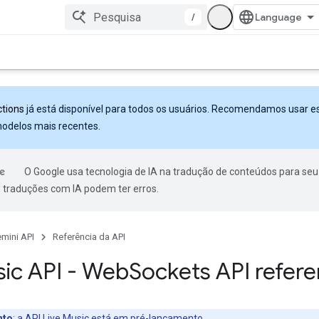
/
ctions
já está disponível para todos os usuários. Recomendamos usar e
modelos mais recentes.
O Google usa tecnologia de IA na tradução de conteúdos para seu
s traduções com IA podem ter erros.
mini API
Referência da API
sic API - Web
Sockets API refer
nto
:
a API Live Music está em pré-lançamento.