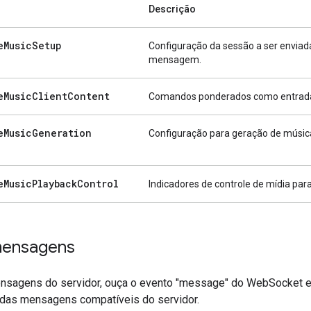
Descrição
e
Music
Setup
Configuração da sessão a ser enviad
mensagem.
e
Music
Client
Content
Comandos ponderados como entrad
e
Music
Generation
Configuração para geração de músic
e
Music
Playback
Control
Indicadores de controle de mídia pa
mensagens
nsagens do servidor, ouça o evento "message" do WebSocket e 
 das mensagens compatíveis do servidor.