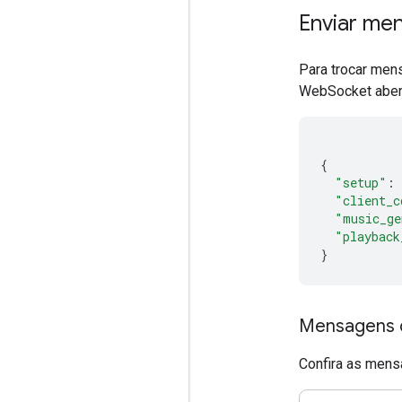
Enviar me
Para trocar men
WebSocket abert
{
"setup"
:
"client_c
"music_ge
"playback
}
Mensagens d
Confira as mensa