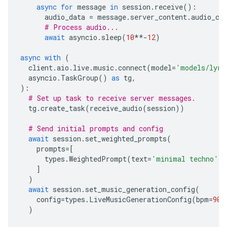
async
for
message
in
session
.
receive
():
audio_data
=
message
.
server_content
.
audio_ch
# Process audio...
await
asyncio
.
sleep
(
10
**-
12
)
async
with
(
client
.
aio
.
live
.
music
.
connect
(
model
=
'models/lyri
asyncio
.
TaskGroup
()
as
tg
,
):
# Set up task to receive server messages.
tg
.
create_task
(
receive_audio
(
session
))
# Send initial prompts and config
await
session
.
set_weighted_prompts
(
prompts
=
[
types
.
WeightedPrompt
(
text
=
'minimal techno'
,
]
)
await
session
.
set_music_generation_config
(
config
=
types
.
LiveMusicGenerationConfig
(
bpm
=
90
,
)