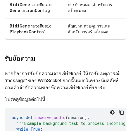
Bidi
Generate
Music
การกำหนดค่าสำหรับการ
Generation
Config
สร้างเพลง
Bidi
Generate
Music
สัญญาณควบคุมการเล่น
Playback
Control
สำหรับการสร้างโมเดล
รับข้อความ
หากต้องการรับข้อความจากเซิร์ฟเวอร์ ให้รอรับเหตุการณ์
"message" ของ WebSocket จากนั้นแยกวิเคราะห์ผลลัพธ์
ตามคำจำกัดความของข้อความเซิร์ฟเวอร์ที่รองรับ
โปรดดูข้อมูลต่อไปนี้
async
def
receive_audio
(
session
):
"""Example background task to process incoming a
while
True
: