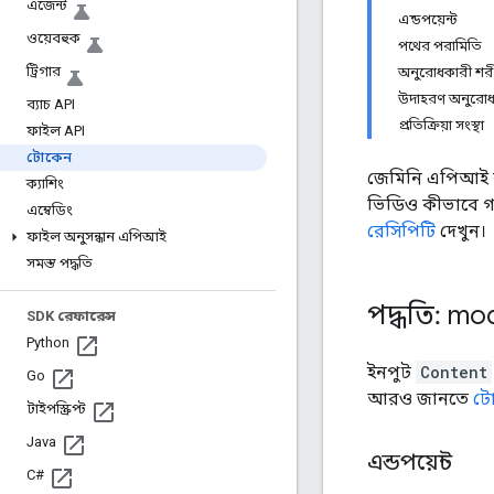
এজেন্ট
এন্ডপয়েন্ট
ওয়েবহুক
পথের পরামিতি
ট্রিগার
অনুরোধকারী শর
উদাহরণ অনুরো
ব্যাচ API
প্রতিক্রিয়া সংস্থা
ফাইল API
টোকেন
জেমিনি এপিআই ব্
ক্যাশিং
ভিডিও কীভাবে গণন
এম্বেডিং
রেসিপিটি
দেখুন।
ফাইল অনুসন্ধান এপিআই
সমস্ত পদ্ধতি
পদ্ধতি: mo
SDK রেফারেন্স
Python
ইনপুট
Content
Go
আরও জানতে
টো
টাইপস্ক্রিপ্ট
Java
এন্ডপয়েন্ট
C#