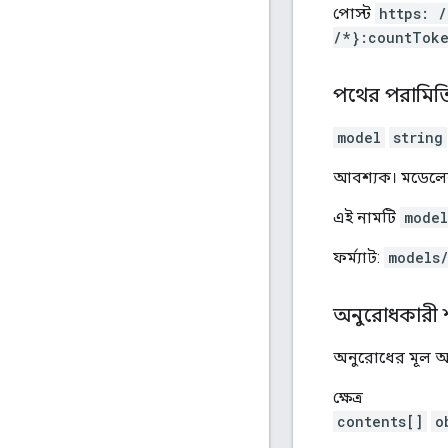
পোস্ট
https: 
/*}:countTok
পথের পরামিত
model
string
আবশ্যক। মডেলের
এই নামটি
model
ফর্ম্যাট:
models
অনুরোধকারী 
অনুরোধের মূল অং
ক্ষেত্র
contents[]
o