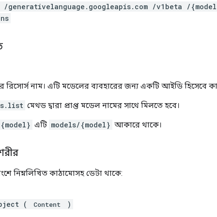
/ /generativelanguage.googleapis.com /v1beta /{model
ens
ি
 রিসোর্স নাম। এটি মডেলের ব্যবহারের জন্য একটি আইডি হিসেবে ক
s.list
মেথড দ্বারা প্রাপ্ত মডেল নামের সাথে মিলতে হবে।
/{model}
এটি
models/{model}
আকারে থাকে।
শরীর
শে নিম্নলিখিত কাঠামোসহ ডেটা থাকে:
bject (
)
Content