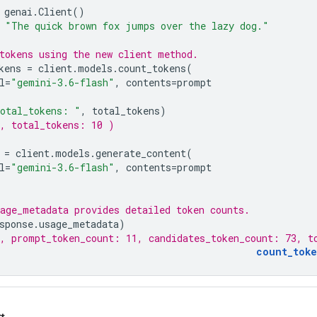
genai
.
Client
()
"The quick brown fox jumps over the lazy dog."
tokens using the new client method.
kens
=
client
.
models
.
count_tokens
(
l
=
"gemini-3.6-flash"
,
contents
=
prompt
otal_tokens: "
,
total_tokens
)
, total_tokens: 10 )
=
client
.
models
.
generate_content
(
l
=
"gemini-3.6-flash"
,
contents
=
prompt
age_metadata provides detailed token counts.
sponse
.
usage_metadata
)
, prompt_token_count: 11, candidates_token_count: 73, t
count_toke