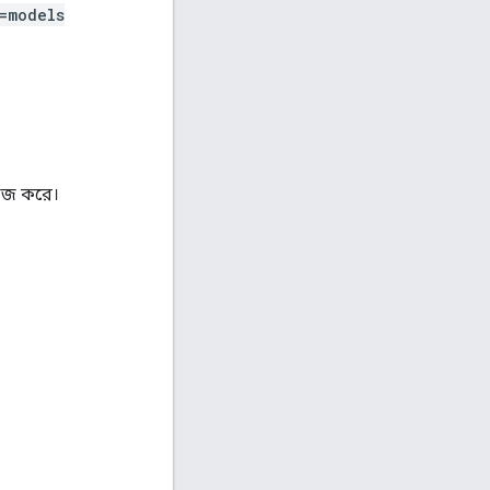
=models
াজ করে।