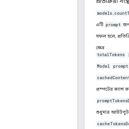
প্রতিক্রিয়া সংস্থ
models.count
এটি
prompt
জন
সফল হলে, প্রতিক্
ক্ষেত্র
totalTokens
Model
prompt
cachedConten
প্রম্পটের ক্যাশ 
promptTokens
শুধুমাত্র আউটপু
cacheTokensD