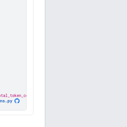
otal_token_count: 84 )
ns.py