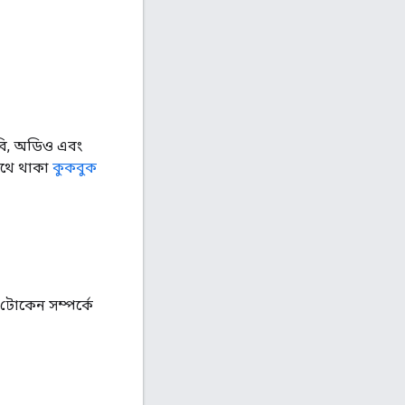
ছবি, অডিও এবং
থে থাকা
কুকবুক
টোকেন সম্পর্কে