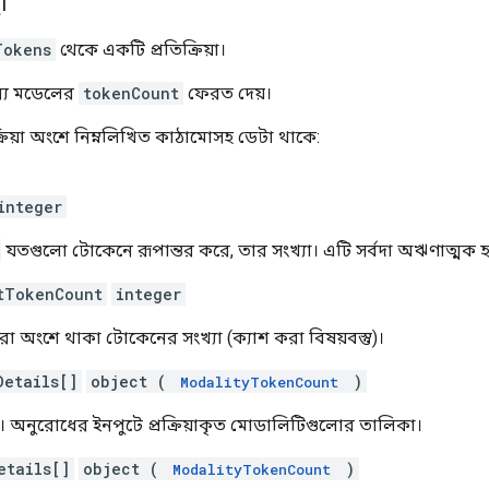
া
Tokens
থেকে একটি প্রতিক্রিয়া।
্য মডেলের
tokenCount
ফেরত দেয়।
রিয়া অংশে নিম্নলিখিত কাঠামোসহ ডেটা থাকে:
integer
যতগুলো টোকেনে রূপান্তর করে, তার সংখ্যা। এটি সর্বদা অঋণাত্মক 
tTokenCount
integer
করা অংশে থাকা টোকেনের সংখ্যা (ক্যাশ করা বিষয়বস্তু)।
Details[]
object (
)
ModalityTokenCount
ট। অনুরোধের ইনপুটে প্রক্রিয়াকৃত মোডালিটিগুলোর তালিকা।
etails[]
object (
)
ModalityTokenCount