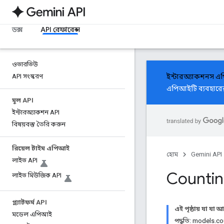
ডক্স
API রেফারেন্স
ওভারভিউ
API সংস্করণ
ইন্টারঅ্যাকশনস 
এপিআইটি ব্যবহারের 
মূল API
ইন্টারঅ্যাকশন API
বিষয়বস্তু তৈরি করুন
রিয়েল টাইম এপিআই
হোম
Gemini API
লাইভ API
Countin
লাইভ মিউজিক API
প্ল্যাটফর্ম API
এই পৃষ্ঠায় যা যা 
মডেল এপিআই
পদ্ধতি: models.c