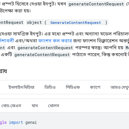
প্রম্পট হিসেবে দেওয়া ইনপুট। যখন
generateContentRequest
স
পেক্ষা করা হয়।
entRequest
object (
)
GenerateContentRequest
দেওয়া সামগ্রিক ইনপুট। এর মধ্যে প্রম্পট এবং অন্যান্য মডেল পরিচাল
্দেশাবলী
এবং/অথবা
ফাংশন কল করার
জন্য ফাংশন ডিক্লারেশন অন্তর্ভ
nt
এবং
generateContentRequest
পরস্পর স্বতন্ত্র। আপনি হয়
M
 একটি
generateContentRequest
পাঠাতে পারেন, কিন্তু কখনোই 
রোধ
ইনলাইন মিডিয়া
ভিডিও
পিডিএফ
ক্যাশে
আরও দেখু
নোড.জেএস
যান
খোলস
gle
import
genai