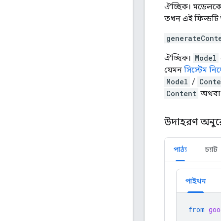
ঐচ্ছিক। মডেলকে 
তখন এই ফিল্ডটি উ
generateCont
ঐচ্ছিক।
Model
যেমন
সিস্টেম নির
Model
/
Conte
Content
অথবা
উদাহরণ অনু
পাঠ্য
চ্যাট
পাইথন
from
goo