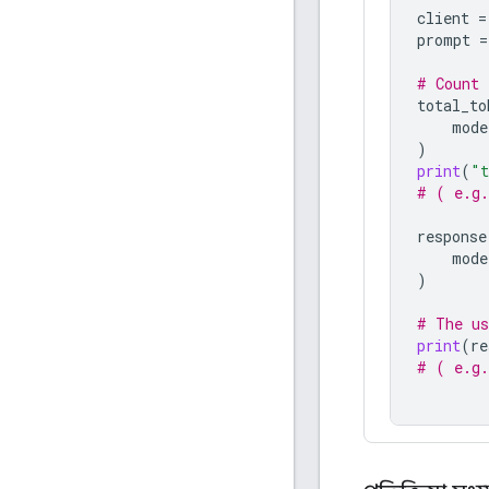
client
=
prompt
=
# Count 
total_to
mode
)
print
(
"t
# ( e.g.
response
mode
)
# The us
print
(
re
# ( e.g.