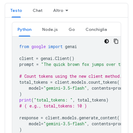
Testo
Chat
Altro
Python
Node.js
Go
Conchiglia
from
google
import
genai
client
=
genai
.
Client
()
prompt
=
"The quick brown fox jumps over the la
# Count tokens using the new client method.
total_tokens
=
client
.
models
.
count_tokens
(
model
=
"gemini-3.5-flash"
,
contents
=
prompt
)
print
(
"total_tokens: "
,
total_tokens
)
# ( e.g., total_tokens: 10 )
response
=
client
.
models
.
generate_content
(
model
=
"gemini-3.5-flash"
,
contents
=
prompt
)