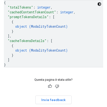
{
"totalTokens"
: 
integer
,
"cachedContentTokenCount"
: 
integer
,
"promptTokensDetails"
: 
[
{
object (
ModalityTokenCount
)
}
]
,
"cacheTokensDetails"
: 
[
{
object (
ModalityTokenCount
)
}
]
}
Questa pagina è stata utile?
Invia feedback