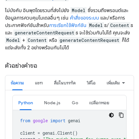
ไม่บังคับ อินพุตโดยรวมที่ส่งไปยัง
Model
ซึ่งรวมถึงพรอมต์และ
ข้อมูลการควบคุมโมเดลอื่นๆ เช่น
คำสั่งของระบบ
และ/หรือการ
ประกาศฟังก์ชันสำหรับ
การเรียกใช้ฟังก์ชัน
Model
s/
Content
s
และ
generateContentRequest
s จะใช้ร่วมกันไม่ได้ คุณจะส่ง
Model
+
Content
หรือ
generateContentRequest
ก็ได้
แต่จะส่งทั้ง 2 อย่างพร้อมกันไม่ได้
ตัวอย่างคำขอ
ข้อความ
แชท
สื่อในบรรทัด
วิดีโอ
เพิ่มเติม
Python
Node.js
Go
เปลือกหอย
from
google
import
genai
client
=
genai
.
Client
()