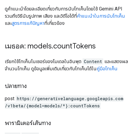
ดูคำแนะนำโดยละเอียดเกี่ยวกับการนับโทเค็นโดยใช้ Gemini API
รวมถึงวิธีนับรูปภาพ เสียง และวิดีโอได้ที่
คำแนะนำในการนับโทเค็น
และ
สูตรการแก้ปัญหา
ที่เกี่ยวข้อง
เมธอด: models
.
count
Tokens
เรียกใช้โทเค็นไนเซอร์ของโมเดลในอินพุต
Content
และแสดงผล
จำนวนโทเค็น ดูข้อมูลเพิ่มเติมเกี่ยวกับโทเค็นได้ใน
คู่มือโทเค็น
ปลายทาง
post
https:
/
/generativelanguage.googleapis.com
/v1beta
/{model=models
/*}:countTokens
พารามิเตอร์เส้นทาง