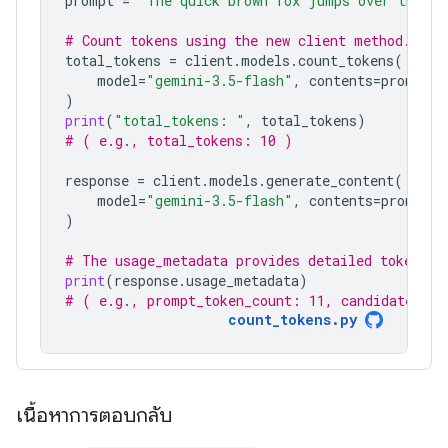
prompt
=
"The quick brown fox jumps over the la
# Count tokens using the new client method.
total_tokens
=
client
.
models
.
count_tokens
(
model
=
"gemini-3.5-flash"
,
contents
=
prompt
)
print
(
"total_tokens: "
,
total_tokens
)
# ( e.g., total_tokens: 10 )
response
=
client
.
models
.
generate_content
(
model
=
"gemini-3.5-flash"
,
contents
=
prompt
)
# The usage_metadata provides detailed token co
print
(
response
.
usage_metadata
)
# ( e.g., prompt_token_count: 11, candidates_to
count_tokens.py
เนื้อหาการตอบกลับ