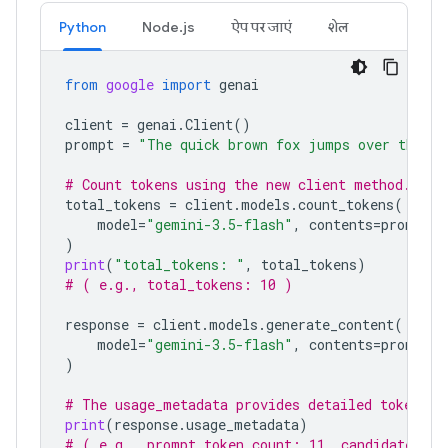
Python
Node.js
ऐप पर जाएं
शेल
from
google
import
genai
client
=
genai
.
Client
()
prompt
=
"The quick brown fox jumps over the la
# Count tokens using the new client method.
total_tokens
=
client
.
models
.
count_tokens
(
model
=
"gemini-3.5-flash"
,
contents
=
prompt
)
print
(
"total_tokens: "
,
total_tokens
)
# ( e.g., total_tokens: 10 )
response
=
client
.
models
.
generate_content
(
model
=
"gemini-3.5-flash"
,
contents
=
prompt
)
# The usage_metadata provides detailed token co
print
(
response
.
usage_metadata
)
# ( e.g., prompt_token_count: 11, candidates_to