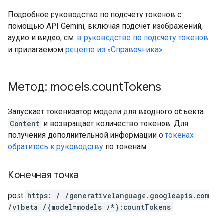
Подробное руководство по подсчету токенов с
помощью API Gemini, включая подсчет изображений,
аудио и видео, см.
в руководстве по подсчету токенов
и прилагаемом
рецепте из «Справочника»
.
Метод: models
.
count
Tokens
Запускает токенизатор модели для входного объекта
Content
и возвращает количество токенов. Для
получения дополнительной информации о
токенах
обратитесь к руководству
по токенам.
Конечная точка
post
https: / /generativelanguage.googleapis.com
/v1beta /{model=models /*}:countTokens