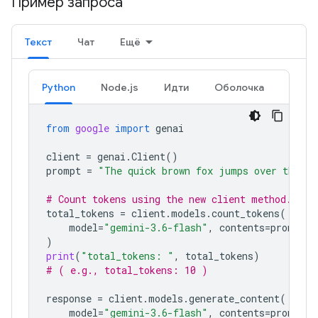
Пример запроса
Текст
Чат
Ещё
Python
Node.js
Идти
Оболочка
from
google
import
genai
client
=
genai
.
Client
()
prompt
=
"The quick brown fox jumps over the la
# Count tokens using the new client method.
total_tokens
=
client
.
models
.
count_tokens
(
model
=
"gemini-3.6-flash"
,
contents
=
prompt
)
print
(
"total_tokens: "
,
total_tokens
)
# ( e.g., total_tokens: 10 )
response
=
client
.
models
.
generate_content
(
model
=
"gemini-3.6-flash"
,
contents
=
prompt