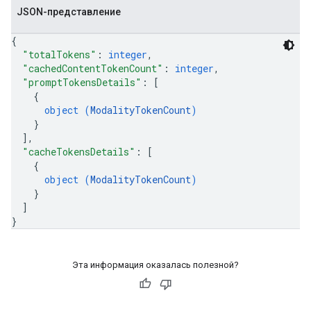
JSON-представление
{
"totalTokens"
: 
integer
,
"cachedContentTokenCount"
: 
integer
,
"promptTokensDetails"
: 
[
{
object (
ModalityTokenCount
)
}
]
,
"cacheTokensDetails"
: 
[
{
object (
ModalityTokenCount
)
}
]
}
Эта информация оказалась полезной?