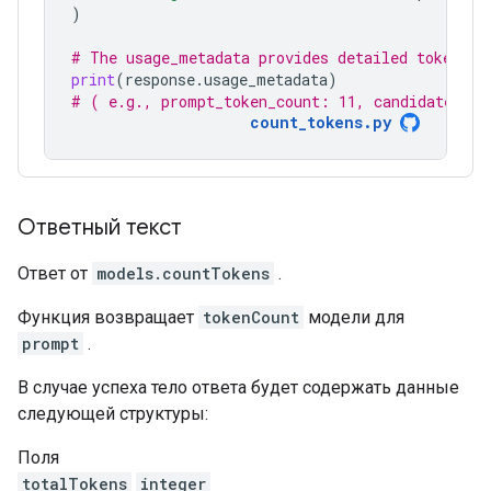
)
# The usage_metadata provides detailed token co
print
(
response
.
usage_metadata
)
# ( e.g., prompt_token_count: 11, candidates_to
count_tokens.py
Ответный текст
Ответ от
models.countTokens
.
Функция возвращает
tokenCount
модели для
prompt
.
В случае успеха тело ответа будет содержать данные
следующей структуры:
Поля
totalTokens
integer