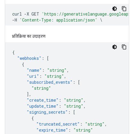
प्रतिक्रिया का उदाहरण
{
"webhooks"
:
[
{
"name"
:
"string"
,
"uri"
:
"string"
,
"subscribed_events"
:
[
"string"
],
"create_time"
:
"string"
,
"update_time"
:
"string"
,
"signing_secrets"
:
[
{
"truncated_secret"
:
"string"
,
"expire_time"
:
"string"