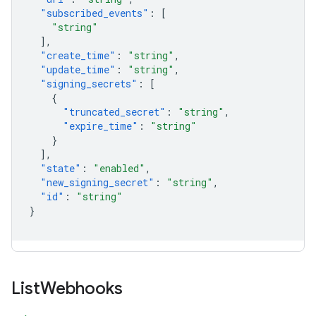
"subscribed_events"
:
[
"string"
],
"create_time"
:
"string"
,
"update_time"
:
"string"
,
"signing_secrets"
:
[
{
"truncated_secret"
:
"string"
,
"expire_time"
:
"string"
}
],
"state"
:
"enabled"
,
"new_signing_secret"
:
"string"
,
"id"
:
"string"
}
List
Webhooks