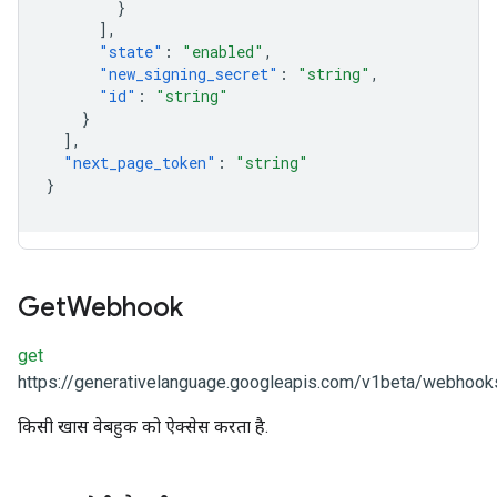
}
],
"state"
:
"enabled"
,
"new_signing_secret"
:
"string"
,
"id"
:
"string"
}
],
"next_page_token"
:
"string"
}
Get
Webhook
get
https://generativelanguage.googleapis.com/v1beta/webhooks
किसी खास वेबहुक को ऐक्सेस करता है.