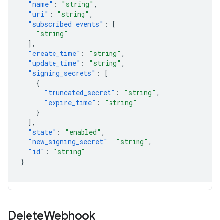
"name"
:
"string"
,
"uri"
:
"string"
,
"subscribed_events"
:
[
"string"
],
"create_time"
:
"string"
,
"update_time"
:
"string"
,
"signing_secrets"
:
[
{
"truncated_secret"
:
"string"
,
"expire_time"
:
"string"
}
],
"state"
:
"enabled"
,
"new_signing_secret"
:
"string"
,
"id"
:
"string"
}
Delete
Webhook