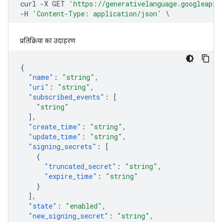
प्रतिक्रिया का उदाहरण
{
"name"
:
"string"
,
"uri"
:
"string"
,
"subscribed_events"
:
[
"string"
],
"create_time"
:
"string"
,
"update_time"
:
"string"
,
"signing_secrets"
:
[
{
"truncated_secret"
:
"string"
,
"expire_time"
:
"string"
}
],
"state"
:
"enabled"
,
"new_signing_secret"
:
"string"
,