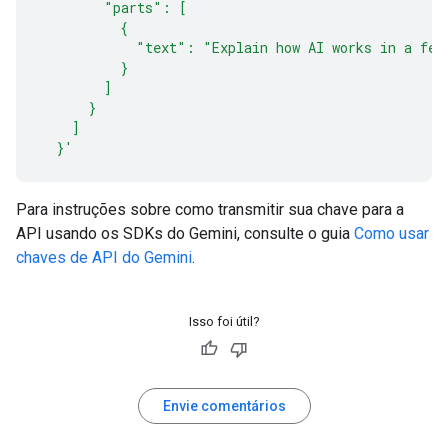
        "parts": [
          {
            "text": "Explain how AI works in a few
          }
        ]
      }
    ]
  }'
Para instruções sobre como transmitir sua chave para a
API usando os SDKs do Gemini, consulte o guia
Como usar
chaves de API do Gemini
.
Isso foi útil?
Envie comentários