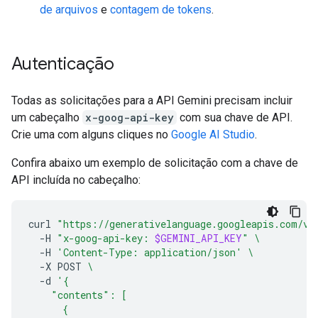
de arquivos
e
contagem de tokens
.
Autenticação
Todas as solicitações para a API Gemini precisam incluir
um cabeçalho
x-goog-api-key
com sua chave de API.
Crie uma com alguns cliques no
Google AI Studio
.
Confira abaixo um exemplo de solicitação com a chave de
API incluída no cabeçalho:
curl
"https://generativelanguage.googleapis.com/v1
-H
"x-goog-api-key: 
$GEMINI_API_KEY
"
\
-H
'Content-Type: application/json'
\
-X
POST
\
-d
'{
    "contents": [
      {