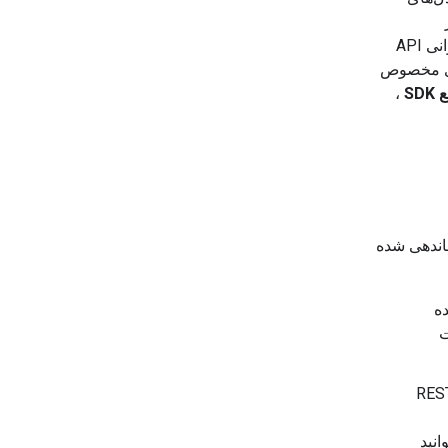
ز
درخواست‌های HTTP پشتیبانی می‌کند، استفاده کنید. برای نحوه شروع اولین فراخوانی API
ر به دنبال منابع کتابخانه‌ها و SDKهای مخصوص
SD
،
لی زیر سازماندهی شده
ده
ت
طه پایانی استاندارد REST
انید