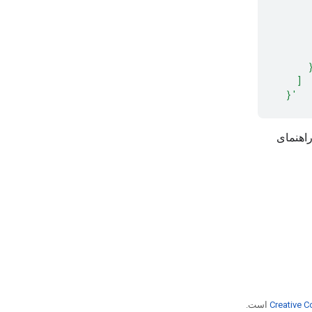
      
      
      
      
      
    ]
  }'
Creative C
است.