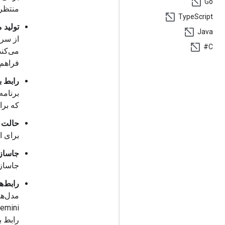
Go
منتظر 
Type
Script
تولید 
Java
C#
می‌کند.
فراهم 
رابط ب
که برا
حالت د
برای 
جاسازی
جاساز
رابط‌های
مدل‌ه
رابط ب