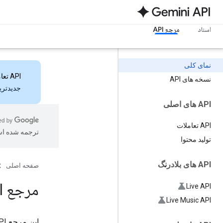
اسناد
مرجع API
نمای کلی
API تعاملات
نسخه های API
جدیدترین ویژ
API های اصلی
API تعاملات
ترجمه شده ا
تولید محتوا
API های بلادرنگ
صفحه اصلی
مرجع API جمینی
Live API
Live Music API