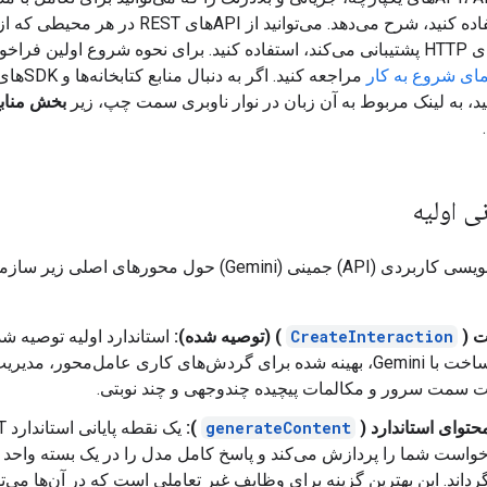
Gemini استفاده کنید، شرح می‌دهد. می‌توانید از APIهای REST در هر محیطی که ا
مای شروع به کار
مراجعه کنید. اگ
د، به لینک مربوط به آن زبان در نوار ناوبری سمت چپ، زیر
بخش منابع K
ی اولیه
رابط برنامه‌نویسی کاربردی (API) جمینی (Gemini) حول محورهای اص
ت (
CreateInteraction
) (توصیه شده):
استاندارد اولیه توصیه ش
برای ساخت با Gemini، بهینه شده برای گردش‌های کاری عامل‌محور، مدیری
 سمت سرور و مکالمات پیچیده چندوجهی و چند نوبتی.
محتوای استاندارد (
generateContent
):
یک نق
واست شما را پردازش می‌کند و پاسخ کامل مدل را در یک بسته واحد
رداند. این بهترین گزینه برای وظایف غیر تعاملی است که در آن‌ها می‌تو