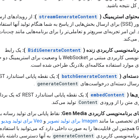
کل نتیجه باشید.
محتوای استریمینگ (
streamGenerateContent
):
از رویدادهای ار
از سرور (SSE) برای ارسال بخش‌هایی از پاسخ به شما هنگام تولید آنها استفا
 این امر تجربه‌ای سریع‌تر و تعاملی‌تر را برای برنامه‌هایی مانند چت‌بات‌
می‌کند.
رنامه‌نویسی کاربردی زنده (
BidiGenerateContent
):
یک رابط
برنامه‌نویسی کاربردی مبتنی بر WebSocket با وضعیت برای استریمینگ
ی موارد استفاده مکالمه‌ای بلادرنگ طراحی شده است.
سته‌ای (
batchGenerateContent
):
یک نقطه پایان
ارسال دسته‌ای درخواست‌های
generateContent
.
‌ها (
embedContent
):
یک نقطه پایانی استاندارد REST که یک ب
ی متن را از ورودی
Content
تولید می‌کند.
 برنامه‌نویسی کاربردی Gen Media:
نقاط پایانی برای تولید رسانه با
ای تخصصی ما مانند
Imagen برای تولید تصویر
و
Veo برای تولید ویدیو
.
Gemini همچنین این قابلیت‌ها را به صورت داخلی دارد که می‌توانید با استفاده 
رنامه‌نویسی کاربردی
generateContent
به آنها دسترسی داشته باش