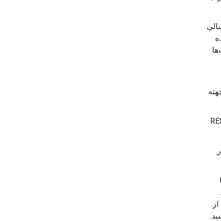
سالی
ده
ها
 دو جهته
ی استاندارد REST
ردار
از
ید.