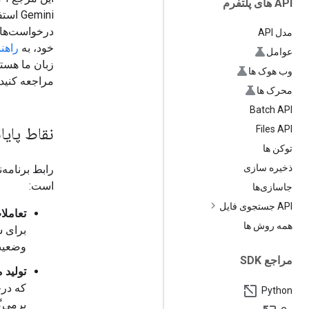
API های پلتفرم
مدل API
خود، به
راهن
عوامل
زبان ما هستی
وب هوک ها
مراجعه کنید.
محرک ها
Batch API
نقاط پایان
Files API
توکن ها
ذخیره سازی
است:
جاسازی‌ها
API جستجوی فایل
تعاملا
همه روش ها
وضعیت
مراجع SDK
تولید 
که درخ
Python
برمی‌گ