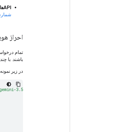
APIهای پلتفرم:
شمارش
احراز هو
تمام درخواست‌ها به API جمین
باشند. با چن
در زیر نمونه‌ای از در
gemini-3.5-flash:generateContent"
\