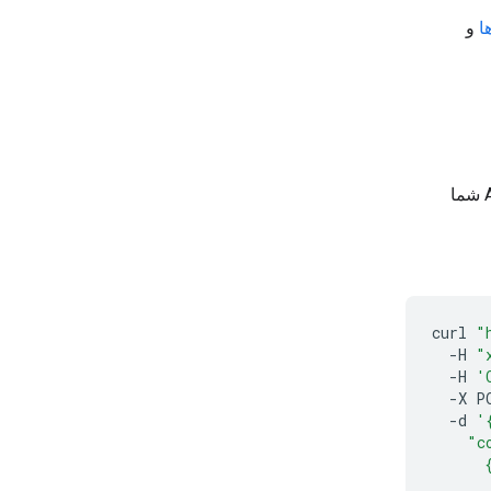
ا
و
با کلید API شما
curl
"
-H
"
-H
'
-X
P
-d
'
    "c
      
      