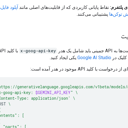
نقاط پایانی کاربردی که از قابلیت‌های اصلی مانند
آپلود فایل‌ه
 توکن‌ها
پشتیبانی می‌کنند.
یت
ی باید شامل یک هدر
x-goog-api-key
د کلیک در
Google AI Studio
یکی ایجاد کنید.
خواست با کلید API موجود در هدر آمده است:
https://generativelanguage.googleapis.com/v1beta/models/
x-goog-api-key: 
$GEMINI_API_KEY
"
\
Content-Type: application/json'
\
OST
\
{
ontents": [
{
  "parts": [