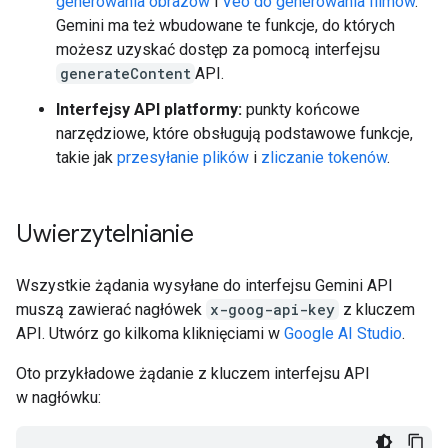
generowania obrazów
i
Veo do generowania filmów
.
Gemini ma też wbudowane te funkcje, do których
możesz uzyskać dostęp za pomocą interfejsu
generateContent
API.
Interfejsy API platformy:
punkty końcowe
narzędziowe, które obsługują podstawowe funkcje,
takie jak
przesyłanie plików
i
zliczanie tokenów
.
Uwierzytelnianie
Wszystkie żądania wysyłane do interfejsu Gemini API
muszą zawierać nagłówek
x-goog-api-key
z kluczem
API. Utwórz go kilkoma kliknięciami w
Google AI Studio
.
Oto przykładowe żądanie z kluczem interfejsu API
w nagłówku: