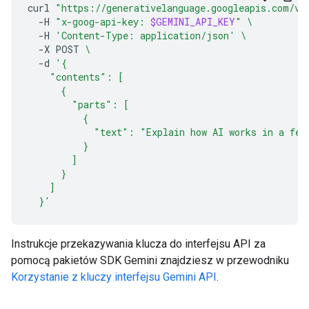
curl
"https://generativelanguage.googleapis.com/v1
-H
"x-goog-api-key: 
$GEMINI_API_KEY
"
\
-H
'Content-Type: application/json'
\
-X
POST
\
-d
'{
    "contents": [
      {
        "parts": [
          {
            "text": "Explain how AI works in a few
          }
        ]
      }
    ]
  }'
Instrukcje przekazywania klucza do interfejsu API za
pomocą pakietów SDK Gemini znajdziesz w przewodniku
Korzystanie z kluczy interfejsu Gemini API
.