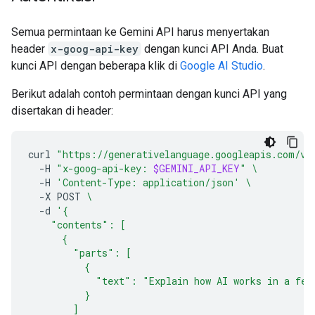
Semua permintaan ke Gemini API harus menyertakan
header
x-goog-api-key
dengan kunci API Anda. Buat
kunci API dengan beberapa klik di
Google AI Studio
.
Berikut adalah contoh permintaan dengan kunci API yang
disertakan di header:
curl
"https://generativelanguage.googleapis.com/v1
-H
"x-goog-api-key: 
$GEMINI_API_KEY
"
\
-H
'Content-Type: application/json'
\
-X
POST
\
-d
'{
    "contents": [
      {
        "parts": [
          {
            "text": "Explain how AI works in a few
          }
        ]