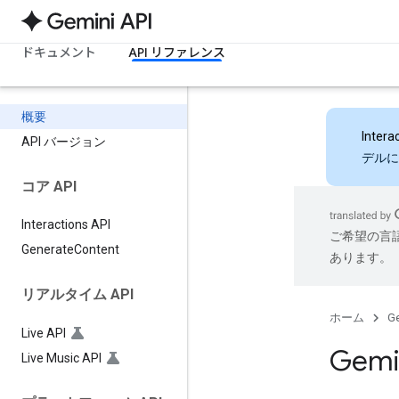
ドキュメント
API リファレンス
概要
Intera
API バージョン
デルに
コア API
Interactions API
ご希望の言
Generate
Content
あります。
リアルタイム API
ホーム
Ge
Live API
Gem
Live Music API