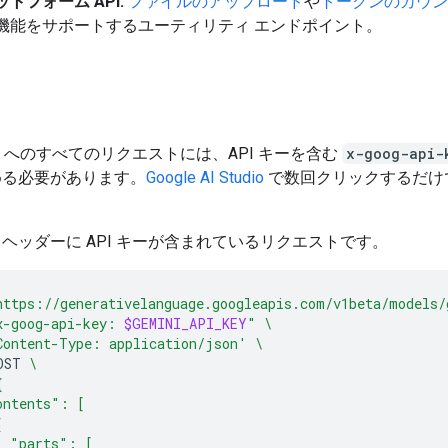
トフォーム API:
ファイルのアップロード
や
トークンのカウン
機能をサポートするユーティリティ エンドポイント。
 API へのすべてのリクエストには、API キーを含む
x-goog-api-
める必要があります。
Google AI Studio
で数回クリックするだけ
ヘッダーに API キーが含まれているリクエストです。
https://generativelanguage.googleapis.com/v1beta/models/
x-goog-api-key: 
$GEMINI_API_KEY
"
\
Content-Type: application/json'
\
OST
\
{
ontents": [
{
  "parts": [