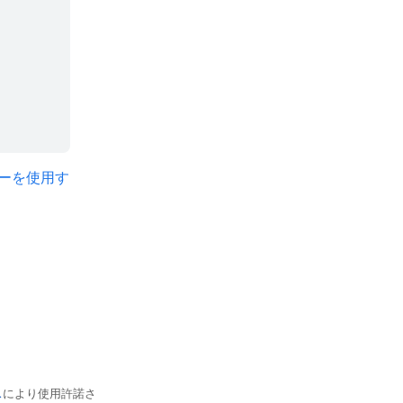
I キーを使用す
ス
により使用許諾さ