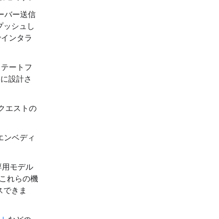
ーバー送信
プッシュし
でインタラ
ステートフ
けに設計さ
クエストの
エンベディ
専用モデル
はこれらの機
スできま