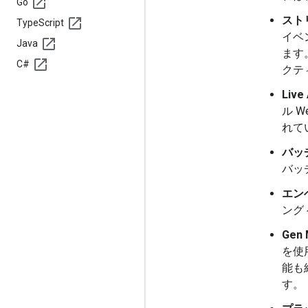
Go
スト
Type
Script
イベ
Java
ます
C#
クテ
Live
ル 
れて
バッ
バッ
エン
ング
Gen 
を使
能も
す。