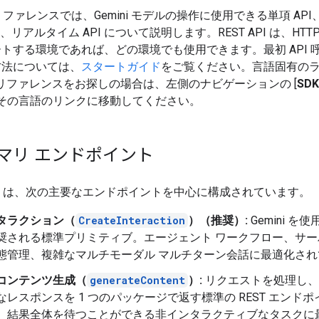
 リファレンスでは、Gemini モデルの操作に使用できる単項 AP
I、リアルタイム API について説明します。REST API は、HTT
トする環境であれば、どの環境でも使用できます。最初 API 
方法については、
スタートガイド
をご覧ください。言語固有の
 のリファレンスをお探しの場合は、左側のナビゲーションの [
SD
、その言語のリンクに移動してください。
マリ エンドポイント
i API は、次の主要なエンドポイントを中心に構成されています。
タラクション（
CreateInteraction
）（推奨）:
Gemini を
奨される標準プリミティブ。エージェント ワークフロー、サー
態管理、複雑なマルチモーダル マルチターン会話に最適化され
コンテンツ生成（
generateContent
）:
リクエストを処理し、
なレスポンスを 1 つのパッケージで返す標準の REST エンド
、結果全体を待つことができる非インタラクティブなタスクに