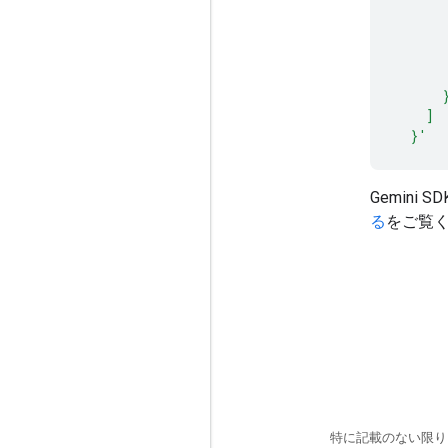
      
      
      
      
      
    ]
  }'
Gemini
る
をご覧
特に記載のない限り