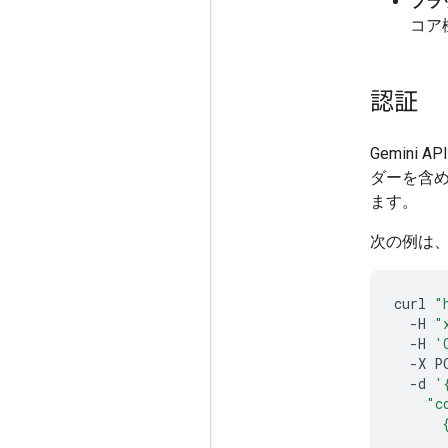
プラッ
コア
認証
Gemini
ダーを含
ます。
次の例は、
curl
"
-H
"
-H
'
-X
P
-d
'
    "c
      
      