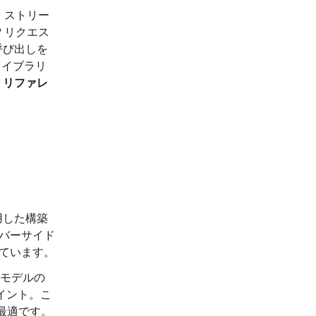
I、ストリー
P リクエス
呼び出しを
ライブラリ
K リファレ
使用した構築
バーサイド
ています。
モデルの
ポイント。こ
最適です。