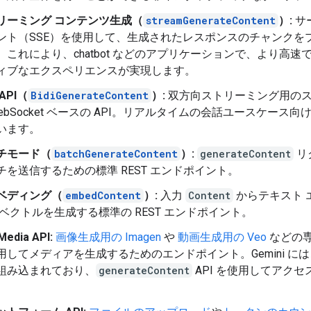
リーミング コンテンツ生成（
streamGenerateContent
）:
サ
ント（SSE）を使用して、生成されたレスポンスのチャンクを
。これにより、chatbot などのアプリケーションで、より高速
ィブなエクスペリエンスが実現します。
 API（
BidiGenerateContent
）:
双方向ストリーミング用の
WebSocket ベースの API。リアルタイムの会話ユースケース向
います。
チモード（
batchGenerateContent
）:
generateContent
リ
チを送信するための標準 REST エンドポイント。
ベディング（
embedContent
）:
入力
Content
からテキスト 
 ベクトルを生成する標準の REST エンドポイント。
Media API:
画像生成用の Imagen
や
動画生成用の Veo
などの
用してメディアを生成するためのエンドポイント。Gemini に
組み込まれており、
generateContent
API を使用してアクセ