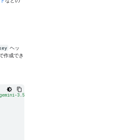
ト
などの
key
ヘッ
で作成でき
gemini-3.5-flash:generateContent"
\