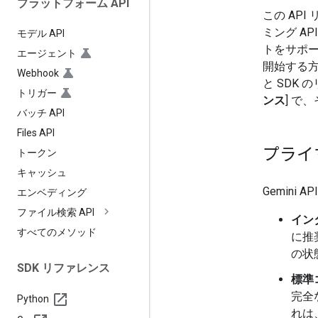
プラットフォーム API
この API
ミング AP
モデル API
トをサポー
エージェント
開始する
Webhook
と SDK
トリガー
ンス
] で
バッチ API
Files API
プライ
トークン
キャッシュ
Gemin
エンベディング
ファイル検索 API
イン
すべてのメソッド
に推
の状
SDK リファレンス
標準
完全
Python
れは