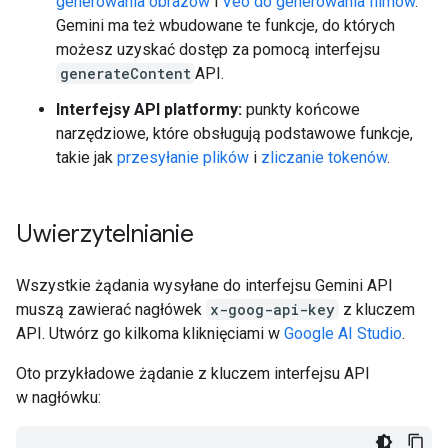
generowania obrazów
i
Veo do generowania filmów
.
Gemini ma też wbudowane te funkcje, do których
możesz uzyskać dostęp za pomocą interfejsu
generateContent
API.
Interfejsy API platformy:
punkty końcowe
narzędziowe, które obsługują podstawowe funkcje,
takie jak
przesyłanie plików
i
zliczanie tokenów
.
Uwierzytelnianie
Wszystkie żądania wysyłane do interfejsu Gemini API
muszą zawierać nagłówek
x-goog-api-key
z kluczem
API. Utwórz go kilkoma kliknięciami w
Google AI Studio
.
Oto przykładowe żądanie z kluczem interfejsu API
w nagłówku: