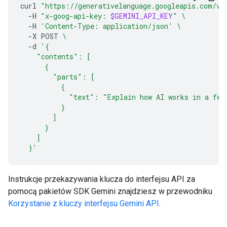
curl
"https://generativelanguage.googleapis.com/v1
-H
"x-goog-api-key: 
$GEMINI_API_KEY
"
\
-H
'Content-Type: application/json'
\
-X
POST
\
-d
'{
    "contents": [
      {
        "parts": [
          {
            "text": "Explain how AI works in a few
          }
        ]
      }
    ]
  }'
Instrukcje przekazywania klucza do interfejsu API za
pomocą pakietów SDK Gemini znajdziesz w przewodniku
Korzystanie z kluczy interfejsu Gemini API
.