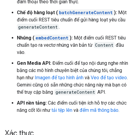
đàm thoại theo thời gian thực.
Chế độ hàng loạt (
batchGenerateContent
):
Một
điểm cuối REST tiêu chuẩn để gửi hàng loạt yêu cầu
generateContent
.
Nhúng (
embedContent
):
Một điểm cuối REST tiêu
chuẩn tạo ra vectơ nhúng văn bản từ
Content
đầu
vào.
Gen Media API:
Điểm cuối để tạo nội dung nghe nhìn
bằng các mô hình chuyên biệt của chúng tôi, chẳng
hạn như
Imagen để tạo hình ảnh
và
Veo để tạo video
.
Gemini cũng có sẵn những chức năng này mà bạn có
thể truy cập bằng
generateContent
API.
API nền tảng:
Các điểm cuối tiện ích hỗ trợ các chức
năng cốt lõi như
tải tệp lên
và
đếm mã thông báo
.
Xác thực