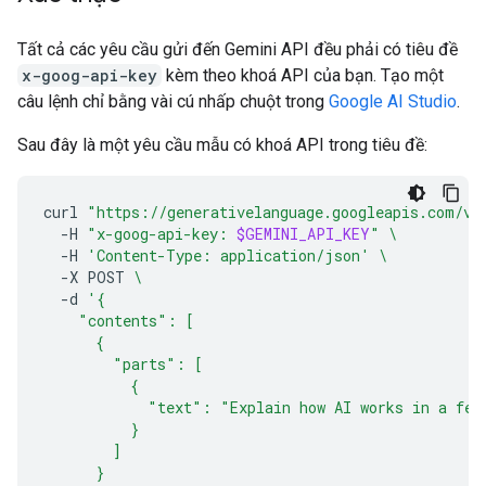
Tất cả các yêu cầu gửi đến Gemini API đều phải có tiêu đề
x-goog-api-key
kèm theo khoá API của bạn. Tạo một
câu lệnh chỉ bằng vài cú nhấp chuột trong
Google AI Studio
.
Sau đây là một yêu cầu mẫu có khoá API trong tiêu đề:
curl
"https://generativelanguage.googleapis.com/v1
-H
"x-goog-api-key: 
$GEMINI_API_KEY
"
\
-H
'Content-Type: application/json'
\
-X
POST
\
-d
'{
    "contents": [
      {
        "parts": [
          {
            "text": "Explain how AI works in a few
          }
        ]
      }