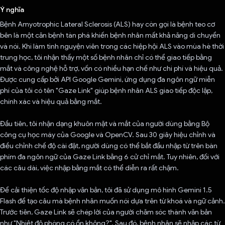
Ý nghĩa
Bệnh Amyotrophic Lateral Sclerosis (ALS) hay còn gọi là bệnh teo cơ
bên là một căn bệnh tàn phá khiến bệnh nhân mất khả năng di chuyển
và nói. Khi làm tình nguyện viên trong các hiệp hội ALS vào mùa hè thời
trung học, tôi nhận thấy một số bệnh nhân chỉ có thể giao tiếp bằng
mắt và công nghệ hỗ trợ, vốn có nhiều hạn chế như chi phí và hiệu quả.
Được cung cấp bởi API Google Gemini, ứng dụng đa ngôn ngữ miễn
phí của tôi có tên "Gaze Link" giúp bệnh nhân ALS giao tiếp độc lập,
chính xác và hiệu quả bằng mắt.
Đầu tiên, tôi nhận dạng khuôn mặt và mắt của người dùng bằng Bộ
công cụ học máy của Google và OpenCV. Sau 30 giây hiệu chỉnh và
điều chỉnh chế độ cài đặt, người dùng có thể bắt đầu nhập từ trên bàn
phím đa ngôn ngữ của Gaze Link bằng 6 cử chỉ mắt. Tuy nhiên, đối với
các câu dài, việc nhập bằng mắt có thể diễn ra rất chậm.
Để cải thiện tốc độ nhập văn bản, tôi đã sử dụng mô hình Gemini 1.5
Flash để tạo câu mà bệnh nhân muốn nói dựa trên từ khoá và ngữ cảnh.
Trước tiên, Gaze Link sẽ chép lời của người chăm sóc thành văn bản
như "Nhiệt độ phòng có ổn không?". Sau đó, bệnh nhân sẽ nhập các từ