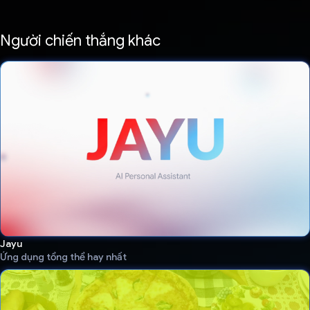
Người chiến thắng khác
Jayu
Ứng dụng tổng thể hay nhất