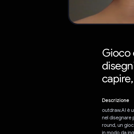
Gioco d
disegn
capire,
Descrizione
outdraw.AI è u
nel disegnare 
round, un gioc
in modo da inga