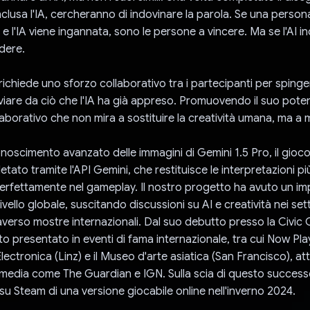
nclusa l'IA, cercheranno di indovinare la parola. Se una person
e l'IA viene ingannata, sono le persone a vincere. Ma se l'AI i
rdere.
ichiede uno sforzo collaborativo tra i partecipanti per spinger
eviare da ciò che l'IA ha già appreso. Promuovendo il suo pot
borativo che non mira a sostituire la creatività umana, ma a mi
onoscimento avanzato delle immagini di Gemini 1.5 Pro, il gioc
ato tramite l'API Gemini, che restituisce le interpretazioni più
erfettamente nel gameplay. Il nostro progetto ha avuto un im
livello globale, suscitando discussioni su AI e creatività nei sett
raverso mostre internazionali. Dal suo debutto presso la Civic
to presentato in eventi di fama internazionale, tra cui Now Pla
lectronica (Linz) e il Museo d'arte asiatica (San Francisco), at
i media come The Guardian e IGN. Sulla scia di questo successo
su Steam di una versione giocabile online nell'inverno 2024.