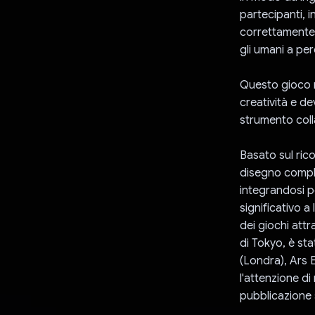
partecipanti, i
correttamente 
gli umani a pe
Questo gioco r
creatività e d
strumento colla
Basato sul ric
disegno complet
integrandosi p
significativo a 
dei giochi att
di Tokyo, è sta
(Londra), Ars E
l'attenzione d
pubblicazione 