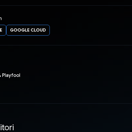
n
E
GOOGLE CLOUD
 Playfool
itori