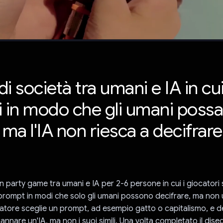
i società tra umani e IA in cu
i in modo che gli umani poss
 ma l'IA non riesca a decifrare
n party game tra umani e IA per 2-6 persone in cui i giocatori 
prompt in modi che solo gli umani possono decifrare, ma non u
atore sceglie un prompt, ad esempio gatto o capitalismo, e d
nnare un'IA, ma non i suoi simili. Una volta completato il disegn