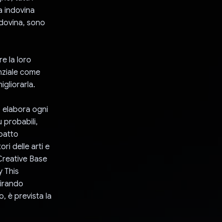
a indovina
ndovina, sono
e la loro
enziale come
gliorarla.
o elabora ogni
 probabili,
patto
ori delle arti e
 Creative Base
y This
tirando
, è prevista la