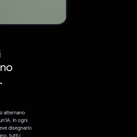
i
ano
.
si alternano
n'IA. In ogni
eve disegnarlo
o, tutti i