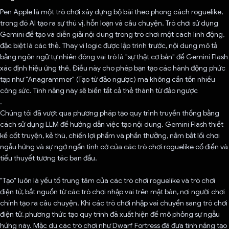
Pen Apple là một trò chơi xây dựng bộ bài theo phong cách roguelike,
trong đó AI tạo ra sự thú vị, hỗn loạn và câu chuyện. Trò chơi sử dụng
Gemini để tạo và diễn giải nội dung trong trò chơi một cách linh động,
đặc biệt là các thẻ. Thay vì logic được lập trình trước, nội dung mô tả
bằng ngôn ngữ tự nhiên đóng vai trò là "sự thật cơ bản" để Gemini Flash
xác định hiệu ứng thẻ. Điều này cho phép bạn tạo các hành động phức
tạp như "Anagrammer" (Tạo từ đảo ngược) mà không cần tốn nhiều
công sức. Tính năng này sẽ biến tất cả thẻ thành từ đảo ngược
.
Chúng tôi đã vượt qua phương pháp tạo quy trình truyền thống bằng
cách sử dụng LLM để hướng dẫn việc tạo nội dung. Gemini Flash thiết
kế cốt truyện, kẻ thù, chiến lợi phẩm và phần thưởng, nắm bắt lối chơi
ngẫu hứng và sự ngớ ngẩn tình cờ của các trò chơi roguelike cổ điển và
tiểu thuyết tương tác ban đầu.
"Tạo" luôn là yếu tố trung tâm của các trò chơi roguelike và trò chơi
điện tử, bắt nguồn từ các trò chơi nhập vai trên mặt bàn, nơi người chơi
chính tạo ra câu chuyện. Khi các trò chơi nhập vai chuyển sang trò chơi
điện tử, phương thức tạo quy trình đã xuất hiện để mô phỏng sự ngẫu
hứng này. Mặc dù các trò chơi như Dwarf Fortress đã đưa tính năng tạo