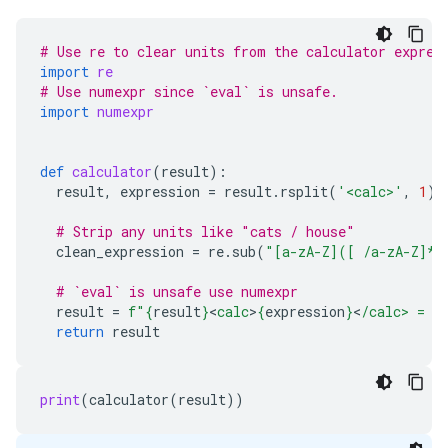
# Use re to clear units from the calculator expres
import
re
# Use numexpr since `eval` is unsafe.
import
numexpr
def
calculator
(
result
):
result
,
expression
=
result
.
rsplit
(
'<calc>'
,
1
)
# Strip any units like "cats / house"
clean_expression
=
re
.
sub
(
"[a-zA-Z]([ /a-zA-Z]*[
# `eval` is unsafe use numexpr
result
=
f
"
{
result
}
<
calc
>
{
expression
}
<
/calc> = 
{
return
result
print
(
calculator
(
result
))