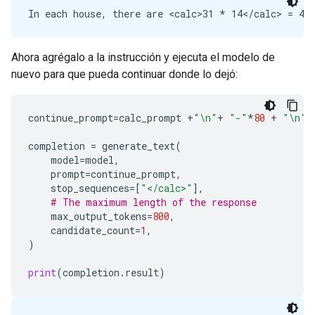
Ahora agrégalo a la instrucción y ejecuta el modelo de
nuevo para que pueda continuar donde lo dejó:
continue_prompt
=
calc_prompt
+
"
\n
"
+
"-"
*
80
+
"
\n
"
completion
=
generate_text
(
model
=
model
,
prompt
=
continue_prompt
,
stop_sequences
=
[
"</calc>"
],
# The maximum length of the response
max_output_tokens
=
800
,
candidate_count
=
1
,
)
print
(
completion
.
result
)