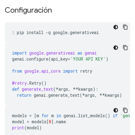
Configuración
pip
install
-q
google.generativeai
import
google.generativeai
as
genai
genai
.
configure
(
api_key
=
'YOUR API KEY'
)
from
google.api_core
import
retry
@retry
.
Retry
()
def
generate_text
(
*
args
,
**
kwargs
):
return
genai
.
generate_text
(
*
args
,
**
kwargs
)
models
=
[
m
for
m
in
genai
.
list_models
()
if
'gener
model
=
models
[
0
]
.
name
print
(
model
)