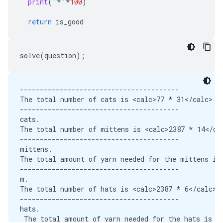
print
(
"*"
*
100
)
return
is_good
solve
(
question
);
----------------------------------------

The total number of cats is <calc>77 * 31</calc> = 
----------------------------------------

cats.

The total number of mittens is <calc>2387 * 14</cal
----------------------------------------

mittens.

The total amount of yarn needed for the mittens is 
----------------------------------------

m.

The total number of hats is <calc>2387 * 6</calc> =
----------------------------------------

hats.

 The total amount of yarn needed for the hats is <c