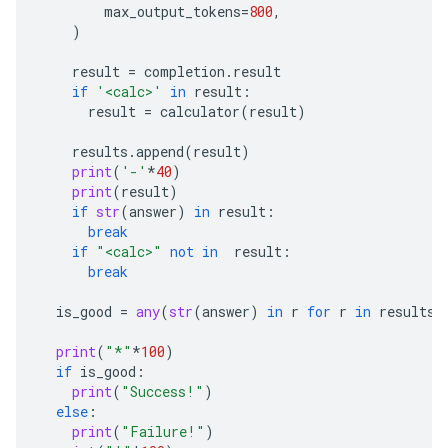
max_output_tokens
=
800
,
)
result
=
completion
.
result
if
'<calc>'
in
result
:
result
=
calculator
(
result
)
results
.
append
(
result
)
print
(
'-'
*
40
)
print
(
result
)
if
str
(
answer
)
in
result
:
break
if
"<calc>"
not
in
result
:
break
is_good
=
any
(
str
(
answer
)
in
r
for
r
in
results
)
print
(
"*"
*
100
)
if
is_good
:
print
(
"Success!"
)
else
:
print
(
"Failure!"
)