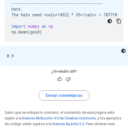
----------------------------------------

hats.

The hats need <calc>14322 * 55</calc> = 787710

----------------------------------------

m of yarn.

import
numpy
as
np
 They need a total of <calc>4711938 + 787710</calc>
np
.
mean
(
good
)
*********************************************
Success!

----------------------------------------

There are <calc>77 * 31</calc> = 2387

----------------------------------------

cats.

So for the mittens, we need <calc>2387 * 14</calc> 
¿Te resultó útil?
----------------------------------------

mittens.

That means we need <calc>33418 * 141</calc> = 47119
----------------------------------------

Enviar comentarios
m of yarn for mittens.

For the hats, we need <calc>2387 * 6</calc> = 14322
----------------------------------------

Salvo que se indique lo contrario, el contenido de esta página está
hats.

sujeto a la
licencia Atribución 4.0 de Creative Commons
, y los ejemplos
That means we need <calc>14322 * 55</calc> = 787710
de código están sujetos a la
licencia Apache 2.0
. Para obtener más