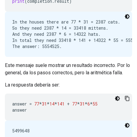
print
(
completion
.
result
)
In the houses there are 77 * 31 = 2387 cats.

So they need 2387 * 14 = 33418 mittens.

And they need 2387 * 6 = 14322 hats.

In total they need 33418 * 141 + 14322 * 55 = 55545
Este mensaje suele mostrar un resultado incorrecto. Por lo
general, da los pasos correctos, pero la aritmética falla.
La respuesta debería ser:
answer
=
77
*
31
*
14
*
141
+
77
*
31
*
6
*
55
answer