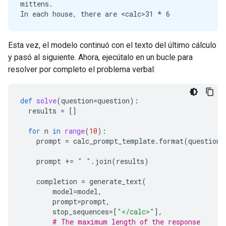
mittens.

Esta vez, el modelo continuó con el texto del último cálculo
y pasó al siguiente. Ahora, ejecútalo en un bucle para
resolver por completo el problema verbal:
def
solve
(
question
=
question
):
results
=
[]
for
n
in
range
(
10
):
prompt
=
calc_prompt_template
.
format
(
question
=
prompt
+=
" "
.
join
(
results
)
completion
=
generate_text
(
model
=
model
,
prompt
=
prompt
,
stop_sequences
=
[
"</calc>"
],
# The maximum length of the response