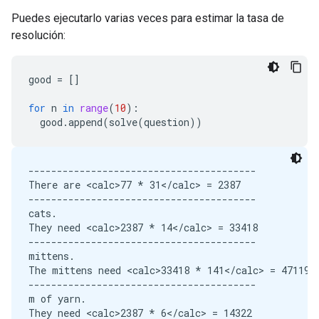
----------------------------------------

Puedes ejecutarlo varias veces para estimar la tasa de
m.

resolución:
In total, <calc>4711938 + 787710</calc> = 5499648

*********************************************
good
=
[]
for
n
in
range
(
10
):
good
.
append
(
solve
(
question
))
----------------------------------------

There are <calc>77 * 31</calc> = 2387

----------------------------------------

cats.

They need <calc>2387 * 14</calc> = 33418

----------------------------------------

mittens.

The mittens need <calc>33418 * 141</calc> = 4711938
----------------------------------------

m of yarn.

They need <calc>2387 * 6</calc> = 14322
