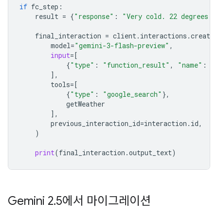
if
fc_step
:
result
=
{
"response"
:
"Very cold. 22 degrees F
final_interaction
=
client
.
interactions
.
create
model
=
"gemini-3-flash-preview"
,
input
=
[
{
"type"
:
"function_result"
,
"name"
:
f
],
tools
=
[
{
"type"
:
"google_search"
},
getWeather
],
previous_interaction_id
=
interaction
.
id
,
)
print
(
final_interaction
.
output_text
)
Gemini 2
.
5에서 마이그레이션