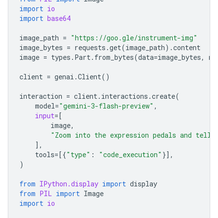
import
io
import
base64
image_path
=
"https://goo.gle/instrument-img"
image_bytes
=
requests
.
get
(
image_path
)
.
content
image
=
types
.
Part
.
from_bytes
(
data
=
image_bytes
,
mi
client
=
genai
.
Client
()
interaction
=
client
.
interactions
.
create
(
model
=
"gemini-3-flash-preview"
,
input
=
[
image
,
"Zoom into the expression pedals and tell 
],
tools
=
[{
"type"
:
"code_execution"
}],
)
from
IPython.display
import
display
from
PIL
import
Image
import
io