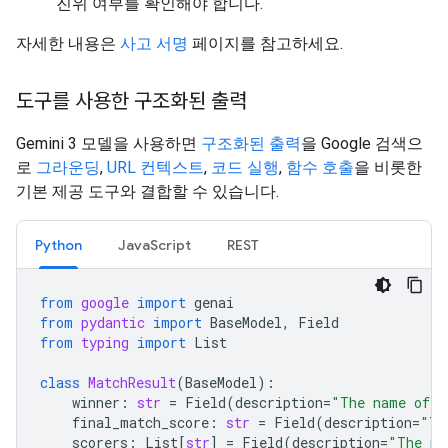
진위 여부를 확인해야 합니다.
자세한 내용은
사고 서명
페이지를 참고하세요.
도구를 사용한 구조화된 출력
Gemini 3 모델을 사용하면
구조화된 출력
을 Google 검색으
로
그라운딩
,
URL 컨텍스트
,
코드 실행
,
함수 호출
을 비롯한
기본 제공 도구와 결합할 수 있습니다.
Python
JavaScript
REST
from
google
import
genai
from
pydantic
import
BaseModel
,
Field
from
typing
import
List
class
MatchResult
(
BaseModel
):
winner
:
str
=
Field
(
description
=
"The name of t
final_match_score
:
str
=
Field
(
description
=
"Th
scorers
:
List
[
str
]
=
Field
(
description
=
"The na