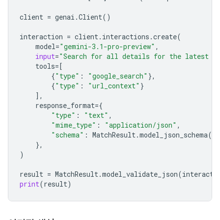
client
=
genai
.
Client
()
interaction
=
client
.
interactions
.
create
(
model
=
"gemini-3.1-pro-preview"
,
input
=
"Search for all details for the latest E
tools
=
[
{
"type"
:
"google_search"
},
{
"type"
:
"url_context"
}
],
response_format
=
{
"type"
:
"text"
,
"mime_type"
:
"application/json"
,
"schema"
:
MatchResult
.
model_json_schema
()
},
)
result
=
MatchResult
.
model_validate_json
(
interacti
print
(
result
)