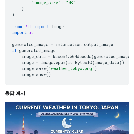
"image_size"
:
"4K"
}
)
from
PIL
import
Image
import
io
generated_image
=
interaction
.
output_image
if
generated_image
:
image_data
=
base64
.
b64decode
(
generated_image
.
image
=
Image
.
open
(
io
.
BytesIO
(
image_data
))
image
.
save
(
'weather_tokyo.png'
)
image
.
show
()
응답 예시