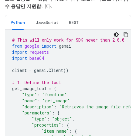
수 응답만 지원합니다.
Python
JavaScript
REST
# This will only work for SDK newer than 2.0.0
from
google
import
genai
import
requests
import
base64
client
=
genai
.
Client
()
# 1. Define the tool
get_image_tool
=
{
"type"
:
"function"
,
"name"
:
"get_image"
,
"description"
:
"Retrieves the image file refer
"parameters"
:
{
"type"
:
"object"
,
"properties"
:
{
"item_name"
:
{