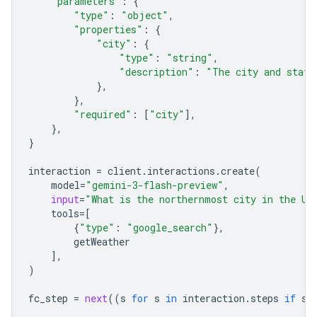
"parameters"
:
{
"type"
:
"object"
,
"properties"
:
{
"city"
:
{
"type"
:
"string"
,
"description"
:
"The city and state
},
},
"required"
:
[
"city"
],
},
}
interaction
=
client
.
interactions
.
create
(
model
=
"gemini-3-flash-preview"
,
input
=
"What is the northernmost city in the Un
tools
=
[
{
"type"
:
"google_search"
},
getWeather
],
)
fc_step
=
next
((
s
for
s
in
interaction
.
steps
if
s
.