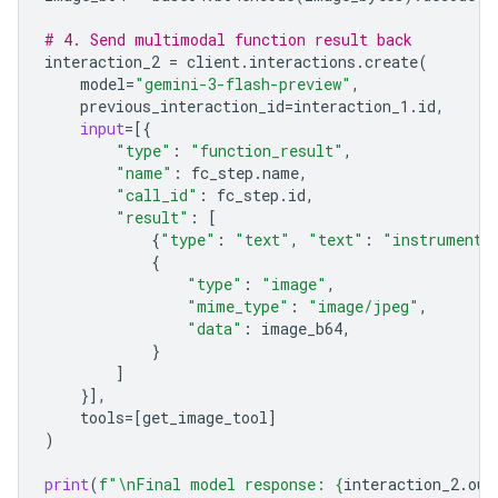
# 4. Send multimodal function result back
interaction_2
=
client
.
interactions
.
create
(
model
=
"gemini-3-flash-preview"
,
previous_interaction_id
=
interaction_1
.
id
,
input
=
[{
"type"
:
"function_result"
,
"name"
:
fc_step
.
name
,
"call_id"
:
fc_step
.
id
,
"result"
:
[
{
"type"
:
"text"
,
"text"
:
"instrument.
{
"type"
:
"image"
,
"mime_type"
:
"image/jpeg"
,
"data"
:
image_b64
,
}
]
}],
tools
=
[
get_image_tool
]
)
print
(
f
"
\n
Final model response: 
{
interaction_2
.
out