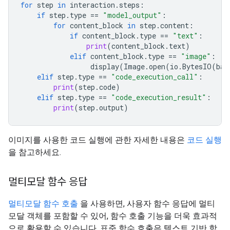
for
step
in
interaction
.
steps
:
if
step
.
type
==
"model_output"
:
for
content_block
in
step
.
content
:
if
content_block
.
type
==
"text"
:
print
(
content_block
.
text
)
elif
content_block
.
type
==
"image"
:
display
(
Image
.
open
(
io
.
BytesIO
(
bas
elif
step
.
type
==
"code_execution_call"
:
print
(
step
.
code
)
elif
step
.
type
==
"code_execution_result"
:
print
(
step
.
output
)
이미지를 사용한 코드 실행에 관한 자세한 내용은
코드 실행
을 참고하세요.
멀티모달 함수 응답
멀티모달 함수 호출
을 사용하면, 사용자 함수 응답에 멀티
모달 객체를 포함할 수 있어, 함수 호출 기능을 더욱 효과적
으로 활용할 수 있습니다. 표준 함수 호출은 텍스트 기반 함