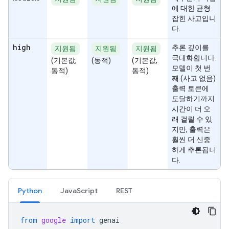
에 대한 균형
잡힌 사고입니
다.
high
추론 깊이를
지원됨
지원됨
지원됨
극대화합니다.
(기본값,
(동적)
(기본값,
모델이 첫 번
동적)
동적)
째 (사고 없음)
출력 토큰에
도달하기까지
시간이 더 오
래 걸릴 수 있
지만, 출력은
훨씬 더 신중
하게 추론됩니
다.
Python
JavaScript
REST
from
google
import
genai