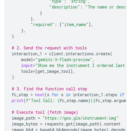
"type"
:
"string"
,
"description"
:
"The name or descri
}
},
"required"
:
[
"item_name"
],
},
}
# 2. Send the request with tools
interaction_1
=
client
.
interactions
.
create
(
model
=
"gemini-3-flash-preview"
,
input
=
"Show me the instrument I ordered last m
tools
=
[
get_image_tool
],
)
# 3. Find the function call step
fc_step
=
next
(
s
for
s
in
interaction_1
.
steps
if
s
print
(
f
"Tool Call: 
{
fc_step
.
name
}
(
{
fc_step
.
argumen
# Execute tool (fetch image)
image_path
=
"https://goo.gle/instrument-img"
image_bytes
=
requests
.
get
(
image_path
)
.
content
image_b64
=
base64
.
b64encode
(
image_bytes
)
.
decode
(
"