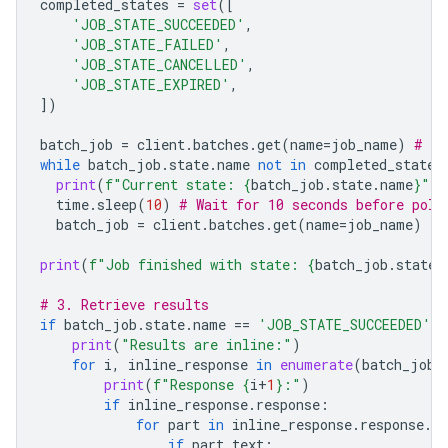
completed_states
=
set
([
'JOB_STATE_SUCCEEDED'
,
'JOB_STATE_FAILED'
,
'JOB_STATE_CANCELLED'
,
'JOB_STATE_EXPIRED'
,
])
batch_job
=
client
.
batches
.
get
(
name
=
job_name
)
# In
while
batch_job
.
state
.
name
not
in
completed_states
print
(
f
"Current state: 
{
batch_job
.
state
.
name
}
"
)
time
.
sleep
(
10
)
# Wait for 10 seconds before poll
batch_job
=
client
.
batches
.
get
(
name
=
job_name
)
print
(
f
"Job finished with state: 
{
batch_job
.
state
.
# 3. Retrieve results
if
batch_job
.
state
.
name
==
'JOB_STATE_SUCCEEDED'
:
print
(
"Results are inline:"
)
for
i
,
inline_response
in
enumerate
(
batch_job
.
print
(
f
"Response 
{
i
+
1
}
:"
)
if
inline_response
.
response
:
for
part
in
inline_response
.
response
.
ca
if
part
.
text
: