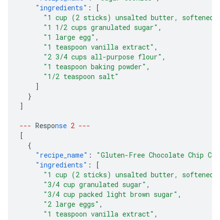
"ingredients"
:
[
"1 cup (2 sticks) unsalted butter, softened"
"1 1/2 cups granulated sugar"
,
"1 large egg"
,
"1 teaspoon vanilla extract"
,
"2 3/4 cups all-purpose flour"
,
"1 teaspoon baking powder"
,
"1/2 teaspoon salt"
]
}
]
---
Respo
nse
2
---
[
{
"recipe_name"
:
"Gluten-Free Chocolate Chip Coo
"ingredients"
:
[
"1 cup (2 sticks) unsalted butter, softened"
"3/4 cup granulated sugar"
,
"3/4 cup packed light brown sugar"
,
"2 large eggs"
,
"1 teaspoon vanilla extract"
,