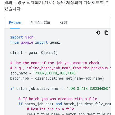
결과는 영구 삭제되기 전 6주 동안 저장되며 다운로드할 수
있습니다.
Python
자바스크립트
REST
import
json
from
google
import
genai
client
=
genai
.
Client
()
# Use the name of the job you want to check
# e.g., inline_batch_job.name from the previous st
job_name
=
"YOUR_BATCH_JOB_NAME"
batch_job
=
client
.
batches
.
get
(
name
=
job_name
)
if
batch_job
.
state
.
name
==
'JOB_STATE_SUCCEEDED'
:
# If batch job was created with a file
if
batch_job
.
dest
and
batch_job
.
dest
.
file_name
# Results are in a file
result_file_name
=
batch_job
.
dest
.
file_nam