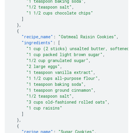
"1 teaspoon baking soda"
,
"1/2 teaspoon salt"
,
"1 1/2 cups chocolate chips"
]
},
{
"recipe_name"
:
"Oatmeal Raisin Cookies"
,
"ingredients"
:
[
"1 cup (2 sticks) unsalted butter, softened"
"1 cup packed light brown sugar"
,
"1/2 cup granulated sugar"
,
"2 large eggs"
,
"1 teaspoon vanilla extract"
,
"1 1/2 cups all-purpose flour"
,
"1 teaspoon baking soda"
,
"1 teaspoon ground cinnamon"
,
"1/2 teaspoon salt"
,
"3 cups old-fashioned rolled oats"
,
"1 cup raisins"
]
},
{
"recipe_name"
:
"Sugar Cookies"
,