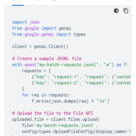
import
json
from
google
import
genai
from
google.genai
import
types
client
=
genai
.
Client
()
# Create a sample JSONL file
with
open
(
"my-batch-requests.jsonl"
,
"w"
)
as
f
:
requests
=
[
{
"key"
:
"request-1"
,
"request"
:
{
"content
{
"key"
:
"request-2"
,
"request"
:
{
"content
]
for
req
in
requests
:
f
.
write
(
json
.
dumps
(
req
)
+
"
\n
"
)
# Upload the file to the File API
uploaded_file
=
client
.
files
.
upload
(
file
=
'my-batch-requests.jsonl'
,
config
=
types
.
UploadFileConfig
(
display_name
=
'my