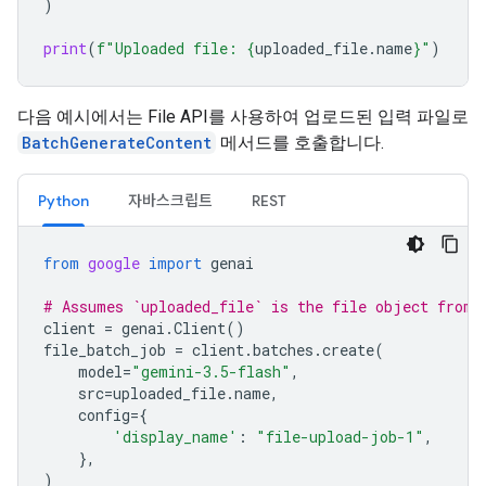
)
print
(
f
"Uploaded file: 
{
uploaded_file
.
name
}
"
)
다음 예시에서는 File API를 사용하여 업로드된 입력 파일로
BatchGenerateContent
메서드를 호출합니다.
Python
자바스크립트
REST
from
google
import
genai
# Assumes `uploaded_file` is the file object from 
client
=
genai
.
Client
()
file_batch_job
=
client
.
batches
.
create
(
model
=
"gemini-3.5-flash"
,
src
=
uploaded_file
.
name
,
config
=
{
'display_name'
:
"file-upload-job-1"
,
},
)