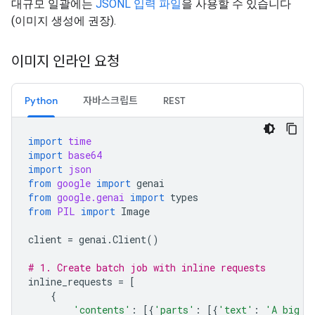
대규모 일괄에는
JSONL 입력 파일
을 사용할 수 있습니다
(이미지 생성에 권장).
이미지 인라인 요청
Python
자바스크립트
REST
import
time
import
base64
import
json
from
google
import
genai
from
google.genai
import
types
from
PIL
import
Image
client
=
genai
.
Client
()
# 1. Create batch job with inline requests
inline_requests
=
[
{
'contents'
:
[{
'parts'
:
[{
'text'
:
'A big l