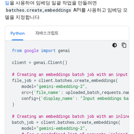
일
을 사용하여 임베딩 일괄 작업을 만들려면
batches.create_embeddings
API를 사용하고 임베딩 모
델을 지정합니다.
Python
자바스크립트
from
google
import
genai
client
=
genai
.
Client
()
# Creating an embeddings batch job with an input f
file_job
=
client
.
batches
.
create_embeddings
(
model
=
"gemini-embedding-2"
,
src
=
{
'file_name'
:
uploaded_batch_requests
.
name
config
=
{
'display_name'
:
"Input embeddings batc
)
# Creating an embeddings batch job with an inline 
batch_job
=
client
.
batches
.
create_embeddings
(
model
=
"gemini-embedding-2"
,