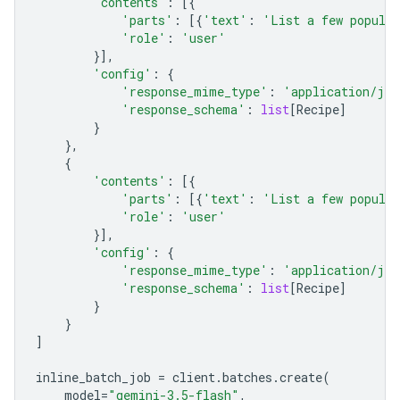
'contents'
:
[{
'parts'
:
[{
'text'
:
'List a few popular
'role'
:
'user'
}],
'config'
:
{
'response_mime_type'
:
'application/jso
'response_schema'
:
list
[
Recipe
]
}
},
{
'contents'
:
[{
'parts'
:
[{
'text'
:
'List a few popular
'role'
:
'user'
}],
'config'
:
{
'response_mime_type'
:
'application/jso
'response_schema'
:
list
[
Recipe
]
}
}
]
inline_batch_job
=
client
.
batches
.
create
(
model
=
"gemini-3.5-flash"
,