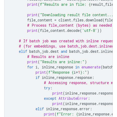
print
(
f
"Results are in file: 
{
result_file_
print
(
"Downloading result file content..."
file_content
=
client
.
files
.
download
(
file
=
# Process file_content (bytes) as needed
print
(
file_content
.
decode
(
'utf-8'
))
# If batch job was created with inline request
# (for embeddings, use batch_job.dest.inlined_
elif
batch_job
.
dest
and
batch_job
.
dest
.
inlined
# Results are inline
print
(
"Results are inline:"
)
for
i
,
inline_response
in
enumerate
(
batch_
print
(
f
"Response 
{
i
+
1
}
:"
)
if
inline_response
.
response
:
# Accessing response, structure ma
try
:
print
(
inline_response
.
response
except
AttributeError
:
print
(
inline_response
.
response
elif
inline_response
.
error
:
print
(
f
"Error: 
{
inline_response
.
er