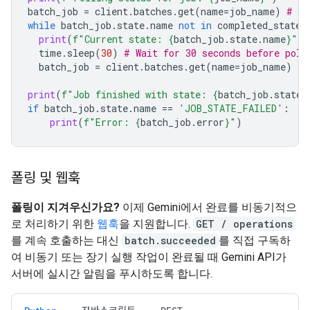
batch_job
=
client
.
batches
.
get
(
name
=
job_name
)
# In
while
batch_job
.
state
.
name
not
in
completed_states
print
(
f
"Current state: 
{
batch_job
.
state
.
name
}
"
)
time
.
sleep
(
30
)
# Wait for 30 seconds before poll
batch_job
=
client
.
batches
.
get
(
name
=
job_name
)
print
(
f
"Job finished with state: 
{
batch_job
.
state
.
if
batch_job
.
state
.
name
==
'JOB_STATE_FAILED'
:
print
(
f
"Error: 
{
batch_job
.
error
}
"
)
폴링 및 웹훅
폴링이 지겨우신가요?
이제 Gemini에서 완료를 비동기적으
로 처리하기 위한
웹훅
을 지원합니다.
GET / operations
를 계속 호출하는 대신
batch.succeeded
를 직접 구독하
여 비동기 또는 장기 실행 작업이 완료될 때 Gemini API가
서버에 실시간 알림을 푸시하도록 합니다.