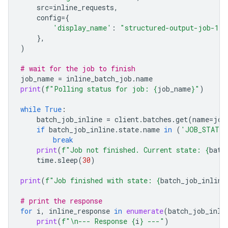
src
=
inline_requests
,
config
=
{
'display_name'
:
"structured-output-job-1"
},
)
# wait for the job to finish
job_name
=
inline_batch_job
.
name
print
(
f
"Polling status for job: 
{
job_name
}
"
)
while
True
:
batch_job_inline
=
client
.
batches
.
get
(
name
=
job
if
batch_job_inline
.
state
.
name
in
(
'JOB_STATE_
break
print
(
f
"Job not finished. Current state: 
{
batc
time
.
sleep
(
30
)
print
(
f
"Job finished with state: 
{
batch_job_inline
# print the response
for
i
,
inline_response
in
enumerate
(
batch_job_inli
print
(
f
"
\n
--- Response 
{
i
}
 ---"
)