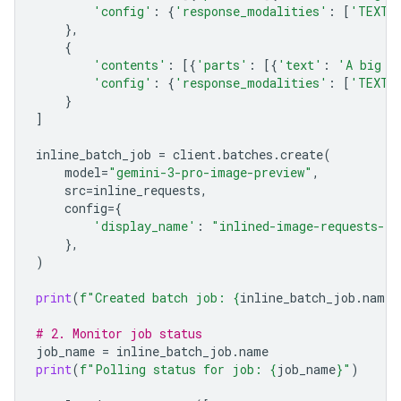
'config'
:
{
'response_modalities'
:
[
'TEXT'
},
{
'contents'
:
[{
'parts'
:
[{
'text'
:
'A big l
'config'
:
{
'response_modalities'
:
[
'TEXT'
}
]
inline_batch_job
=
client
.
batches
.
create
(
model
=
"gemini-3-pro-image-preview"
,
src
=
inline_requests
,
config
=
{
'display_name'
:
"inlined-image-requests-jo
},
)
print
(
f
"Created batch job: 
{
inline_batch_job
.
name
}
# 2. Monitor job status
job_name
=
inline_batch_job
.
name
print
(
f
"Polling status for job: 
{
job_name
}
"
)