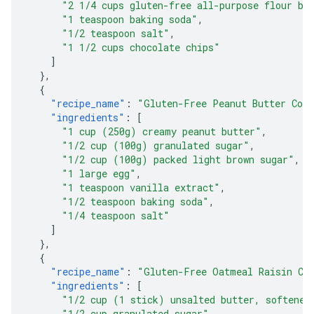
"2 1/4 cups gluten-free all-purpose flour bl
"1 teaspoon baking soda"
,
"1/2 teaspoon salt"
,
"1 1/2 cups chocolate chips"
]
},
{
"recipe_name"
:
"Gluten-Free Peanut Butter Coo
"ingredients"
:
[
"1 cup (250g) creamy peanut butter"
,
"1/2 cup (100g) granulated sugar"
,
"1/2 cup (100g) packed light brown sugar"
,
"1 large egg"
,
"1 teaspoon vanilla extract"
,
"1/2 teaspoon baking soda"
,
"1/4 teaspoon salt"
]
},
{
"recipe_name"
:
"Gluten-Free Oatmeal Raisin Co
"ingredients"
:
[
"1/2 cup (1 stick) unsalted butter, softened
"1/2 cup granulated sugar"
,