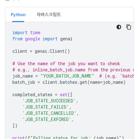
Python
자바스크립트
import
time
from
google
import
genai
client
=
genai
.
Client
()
# Use the name of the job you want to check
# e.g., inline_batch_job.name from the previous st
job_name
=
"YOUR_BATCH_JOB_NAME"
# (e.g. 'batche
batch_job
=
client
.
batches
.
get
(
name
=
job_name
)
completed_states
=
set
([
'JOB_STATE_SUCCEEDED'
,
'JOB_STATE_FAILED'
,
'JOB_STATE_CANCELLED'
,
'JOB_STATE_EXPIRED'
,
])
print
(
f
"Polling status for job: 
{
job_name
}
"
)