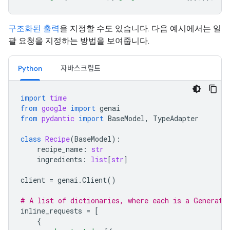
구조화된 출력
을 지정할 수도 있습니다. 다음 예시에서는 일
괄 요청을 지정하는 방법을 보여줍니다.
Python
자바스크립트
import
time
from
google
import
genai
from
pydantic
import
BaseModel
,
TypeAdapter
class
Recipe
(
BaseModel
):
recipe_name
:
str
ingredients
:
list
[
str
]
client
=
genai
.
Client
()
# A list of dictionaries, where each is a Generate
inline_requests
=
[
{