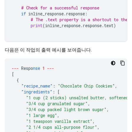
# Check for a successful response
if
inline_response
.
response
:
# The .text property is a shortcut to the 
print
(
inline_response
.
response
.
text
)
다음은 이 작업의 출력 예시를 보여줍니다.
---
Respo
nse
1
---
[
{
"recipe_name"
:
"Chocolate Chip Cookies"
,
"ingredients"
:
[
"1 cup (2 sticks) unsalted butter, softened"
"3/4 cup granulated sugar"
,
"3/4 cup packed light brown sugar"
,
"1 large egg"
,
"1 teaspoon vanilla extract"
,
"2 1/4 cups all-purpose flour"
,