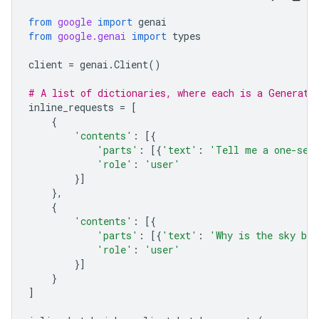
from
google
import
genai
from
google.genai
import
types
client
=
genai
.
Client
()
# A list of dictionaries, where each is a Generate
inline_requests
=
[
{
'contents'
:
[{
'parts'
:
[{
'text'
:
'Tell me a one-sen
'role'
:
'user'
}]
},
{
'contents'
:
[{
'parts'
:
[{
'text'
:
'Why is the sky bl
'role'
:
'user'
}]
}
]