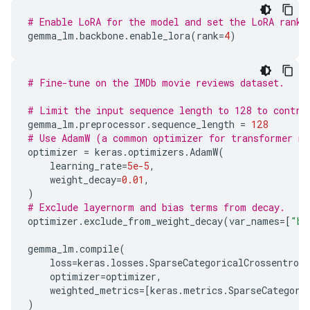
# Enable LoRA for the model and set the LoRA rank 
gemma_lm
.
backbone
.
enable_lora
(
rank
=
4
)
# Fine-tune on the IMDb movie reviews dataset.
# Limit the input sequence length to 128 to contro
gemma_lm
.
preprocessor
.
sequence_length
=
128
# Use AdamW (a common optimizer for transformer m
optimizer
=
keras
.
optimizers
.
AdamW
(
learning_rate
=
5e-5
,
weight_decay
=
0.01
,
)
# Exclude layernorm and bias terms from decay.
optimizer
.
exclude_from_weight_decay
(
var_names
=
[
"bi
gemma_lm
.
compile
(
loss
=
keras
.
losses
.
SparseCategoricalCrossentropy
optimizer
=
optimizer
,
weighted_metrics
=
[
keras
.
metrics
.
SparseCategori
)