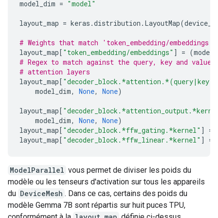
model_dim
=
"model"
layout_map
=
keras
.
distribution
.
LayoutMap
(
device_m
# Weights that match 'token_embedding/embeddings' 
layout_map
[
"token_embedding/embeddings"
]
=
(
model_
# Regex to match against the query, key and value 
# attention layers
layout_map
[
"decoder_block.*attention.*(query|key|v
model_dim
,
None
,
None
)
layout_map
[
"decoder_block.*attention_output.*kerne
model_dim
,
None
,
None
)
layout_map
[
"decoder_block.*ffw_gating.*kernel"
]
=
layout_map
[
"decoder_block.*ffw_linear.*kernel"
]
=
ModelParallel
vous permet de diviser les poids du
modèle ou les tenseurs d'activation sur tous les appareils
du
DeviceMesh
. Dans ce cas, certains des poids du
modèle Gemma 7B sont répartis sur huit puces TPU,
conformément à la
layout_map
définie ci-dessus.