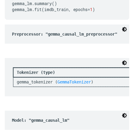
gemma_lm
.
summary
()
gemma_lm
.
fit
(
imdb_train
,
epochs
=
1
)