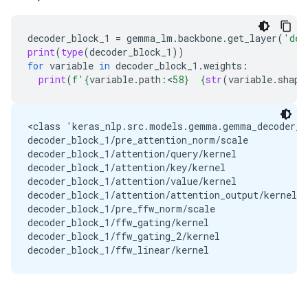
decoder_block_1
=
gemma_lm
.
backbone
.
get_layer
(
'dec
print
(
type
(
decoder_block_1
))
for
variable
in
decoder_block_1
.
weights
:
print
(
f
'
{
variable
.
path
:
<
58
}
{
str
(
variable
.
shape
<class 'keras_nlp.src.models.gemma.gemma_decoder_b
decoder_block_1/pre_attention_norm/scale           
decoder_block_1/attention/query/kernel             
decoder_block_1/attention/key/kernel               
decoder_block_1/attention/value/kernel             
decoder_block_1/attention/attention_output/kernel  
decoder_block_1/pre_ffw_norm/scale                 
decoder_block_1/ffw_gating/kernel                  
decoder_block_1/ffw_gating_2/kernel                