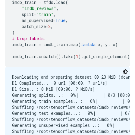
imdb_train
=
tfds
.
load
(
"imdb_reviews"
,
split
=
"train"
,
as_supervised
=
True
,
batch_size
=
2
,
)
# Drop labels.
imdb_train
=
imdb_train
.
map
(
lambda
x
,
y
:
x
)
imdb_train
.
unbatch
()
.
take
(
1
)
.
get_single_element
()
.
Downloading and preparing dataset 80.23 MiB (downlo
Dl Completed...: 0 url [00:00, ? url/s]

Dl Size...: 0 MiB [00:00, ? MiB/s]

Generating splits...:   0%|          | 0/3 [00:00<
Generating train examples...:   0%|          | 0/2
Shuffling /root/tensorflow_datasets/imdb_reviews/pl
Generating test examples...:   0%|          | 0/25
Shuffling /root/tensorflow_datasets/imdb_reviews/pl
Generating unsupervised examples...:   0%|        
Shuffling /root/tensorflow_datasets/imdb_reviews/pl