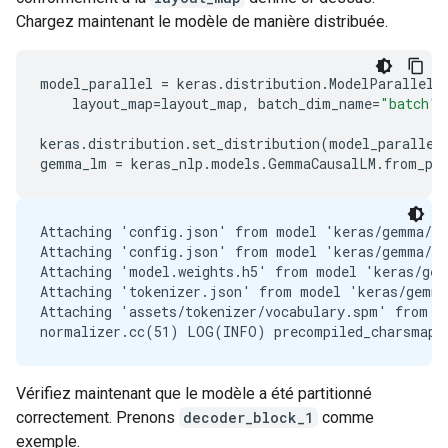
Chargez maintenant le modèle de manière distribuée.
model_parallel
=
keras
.
distribution
.
ModelParallel
(
layout_map
=
layout_map
,
batch_dim_name
=
"batch"
)
keras
.
distribution
.
set_distribution
(
model_parallel
gemma_lm
=
keras_nlp
.
models
.
GemmaCausalLM
.
from_pr
Attaching 'config.json' from model 'keras/gemma/ke
Attaching 'config.json' from model 'keras/gemma/ke
Attaching 'model.weights.h5' from model 'keras/gem
Attaching 'tokenizer.json' from model 'keras/gemma
Attaching 'assets/tokenizer/vocabulary.spm' from m
Vérifiez maintenant que le modèle a été partitionné
correctement. Prenons
decoder_block_1
comme
exemple.