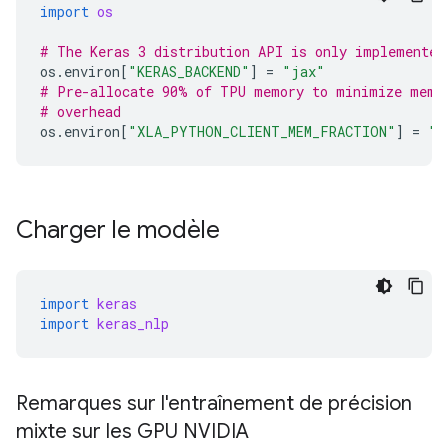
import
os
# The Keras 3 distribution API is only implemented
os
.
environ
[
"KERAS_BACKEND"
]
=
"jax"
# Pre-allocate 90% of TPU memory to minimize memo
# overhead
os
.
environ
[
"XLA_PYTHON_CLIENT_MEM_FRACTION"
]
=
"0
Charger le modèle
import
keras
import
keras_nlp
Remarques sur l'entraînement de précision
mixte sur les GPU NVIDIA