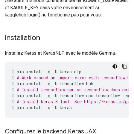
Une autre méthode consiste à définir KAGGLE_USERNAME
et KAGGLE_KEY dans votre environnement si
kagglehub.login() ne fonctionne pas pour vous.
Installation
Installez Keras et KerasNLP avec le modèle Gemma.
pip
install
-q
-U
keras-nlp
# Work around an import error with tensorflow-hu
pip
install
-q
-U
tensorflow-hub
# Install tensorflow-cpu so tensorflow does not 
pip
install
-q
-U
tensorflow-cpu
tensorflow-text
# Install keras 3 last. See https://keras.io/get
pip
install
-q
-U
keras
Configurer le backend Keras JAX