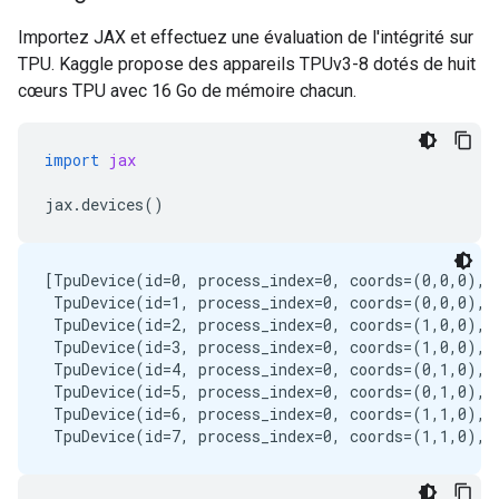
Importez JAX et effectuez une évaluation de l'intégrité sur
TPU. Kaggle propose des appareils TPUv3-8 dotés de huit
cœurs TPU avec 16 Go de mémoire chacun.
import
jax
jax
.
devices
()
[TpuDevice(id=0, process_index=0, coords=(0,0,0), c
 TpuDevice(id=1, process_index=0, coords=(0,0,0), c
 TpuDevice(id=2, process_index=0, coords=(1,0,0), c
 TpuDevice(id=3, process_index=0, coords=(1,0,0), c
 TpuDevice(id=4, process_index=0, coords=(0,1,0), c
 TpuDevice(id=5, process_index=0, coords=(0,1,0), c
 TpuDevice(id=6, process_index=0, coords=(1,1,0), c